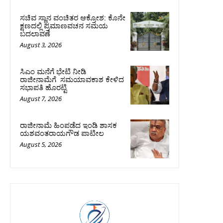
ಸಚಿವ ಸ್ಥಾನ ವಂಚಿತರ ಆಕ್ರೋಶ: ಕೊನೇ
ಕ್ಷಣದಲ್ಲಿ ಪ್ರಮಾಣವಚನ ಸಮಯ
ಬದಲಾವಣೆ
August 3, 2026
ಸಿಎಂ ಮನೆಗೆ ಭೇಟಿ ನೀಡಿ
ರಾಜೀನಾಮೆಗೆ ಸಮಯಾವಕಾಶ ಕೇಳಿದ
ಸಭಾಪತಿ ಹೊರಟ್ಟಿ
August 7, 2026
ರಾಜೀನಾಮೆ ಹಿಂಪಡೆದ ಇಂಡಿ ಶಾಸಕ
ಯಶವಂತರಾಯಗೌಡ ಪಾಟೀಲ
August 5, 2026