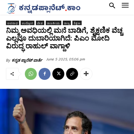
ಅಪರಾಧ
ಉದ್ಯೋಗ
ದೇಶ
ರಾಜಕೀಯ
ರಾಜ್ಯ
ಶಿಕ್ಷಣ
ನಿಮ್ಮ ಅವಧಿಯಲ್ಲಿ ಮನೆ ಬಾಡಿಗೆ, ಶೈಕ್ಷಣಿಕ ವೆಚ್ಚ
ಎಲ್ಲವೂ ದುಬಾರಿಯಾಗಿದೆ: ಪಿಎಂ ಮೋದಿ
ವಿರುದ್ಧ ರಾಹುಲ್ ವಾಗ್ದಾಳಿ
June 5 2025, 05:06 pm
By
ಕನ್ನಡ ಪ್ಲಾನೆಟ್ ವಾರ್ತೆ