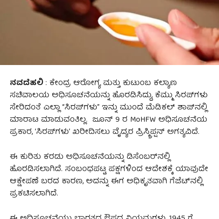
ನವದೆಹಲಿ
: ಕೇಂದ್ರ ಆರೋಗ್ಯ ಮತ್ತು ಕುಟುಂಬ ಕಲ್ಯಾಣ
ಸಚಿವಾಲಯ ಅಧಿಸೂಚನೆಯನ್ನು ಹೊರಡಿಸಿದ್ದು, ಕೆಮ್ಮು ಸಿರಪ್‌ಗಳು
ಸೇರಿದಂತೆ ಎಲ್ಲಾ “ಸಿರಪ್‌ಗಳು” ಇನ್ನು ಮುಂದೆ ಮೆಡಿಕಲ್‌ ಶಾಪ್‌ನಲ್ಲಿ
ಮಾರಾಟ ಮಾಡುವಂತಿಲ್ಲ. ಜೂನ್ 9 ರ MoHFW ಅಧಿಸೂಚನೆಯ
ಪ್ರಕಾರ, ‘ಸಿರಪ್‌ಗಳು’ ಖರೀದಿಸಲು ವೈದ್ಯರ ಪ್ರಿಸ್ಕ್ರಿಪ್ಷನ್ ಅಗತ್ಯವಿದೆ.
ಈ ಕುರಿತು ಕರಡು ಅಧಿಸೂಚನೆಯನ್ನು ಡಿಸೆಂಬರ್‌ನಲ್ಲಿ
ಹೊರಡಿಸಲಾಗಿದೆ. ಸಂಬಂಧಪಟ್ಟ ಪಕ್ಷಗಳಿಂದ ಆದೇಶಕ್ಕೆ ಯಾವುದೇ
ಆಕ್ಷೇಪಣೆ ಬರದ ಕಾರಣ, ಅದನ್ನು ಈಗ ಅಧಿಕೃತವಾಗಿ ಗೆಜೆಟ್‌ನಲ್ಲಿ
ಪ್ರಕಟಿಸಲಾಗಿದೆ.