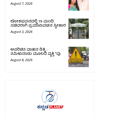
August 7, 2026
ಲೋಕಭವನದಲ್ಲಿ 19 ಮಂದಿ
ಸಚಿವರಾಗಿ ಪ್ರಮಾಣವಚನ ಸ್ವೀಕಾರ
August 3, 2026
ಅಪರಿಚಿತ ವಾಹನ ಡಿಕ್ಕಿ :
ತಮಿಳುನಾಡು ಮೂಲದ ವ್ಯಕ್ತಿ *ವು
August 8, 2026