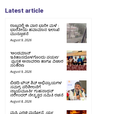
Latest article
ರಾಜ್ಯದಲ್ಲಿ ಈ ವಾರ ಭಾರೀ ಮಳೆ :
ಭಾರತೀಯ ಹವಾಮಾನ ಇಲಾಖೆ
ಮುನ್ಸೂಚನೆ
August 9, 2026
‘ಅಂಡಮಾನ್
ಇತಿಹಾಸದೊಳಗೊಂದು ಪಯಣ’
ಪುಸ್ತಕ ಅನಾವರಣ ಹಾಗೂ ವಿಚಾರ
ಸಂಕಿರಣ
August 9, 2026
ಬಿಡದಿ ಟೌನ್ ಶಿಪ್ ಅಭಿಪ್ರಾಯಗಳ
ಸಮಗ್ರ ಪರಿಶೀಲನೆಗೆ
ನ್ಯಾಯಮೂರ್ತಿ ಗುಹನಾಥನ್
ನರೇಂದರ್ ನೇತೃತ್ವದ ಸಮಿತಿ ರಚನೆ
August 8, 2026
ಮಸಿ ಎರಚಿ ಮನೋಸ್ಥೈರ್ಯ