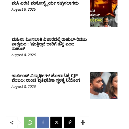
ಮಸಿ ಎರಚಿ ಮನೋಸ್ಥೈರ್ಯ ಕುಗ್ಗಿಸಲಾಗದು
August 8, 2026
ಮಹಿಳಾ ಮೀಸಲಾತಿ ವಿಚಾರದಲ್ಲಿ ರಾಹುಲ್‌-ರಿಜಿಜು
ವಾಕ್ಸಮರ : ‘ಷರತ್ತಿಲ್ಲದೆ ಜಾರಿಗೆ ತನ್ನಿ’ ಎಂದ
ರಾಹುಲ್‌
August 8, 2026
ಜಾರ್ಖಂಡ್‌ ವಿದ್ಯಾರ್ಥಿಗಳ ಹೋರಾಟಕ್ಕೆ CJP
ಬೆಂಬಲ: ರಾಂಚಿ ಪ್ರತಿಭಟನಾ ಸ್ಥಳಕ್ಕೆ ನಿಯೋಗ
August 8, 2026