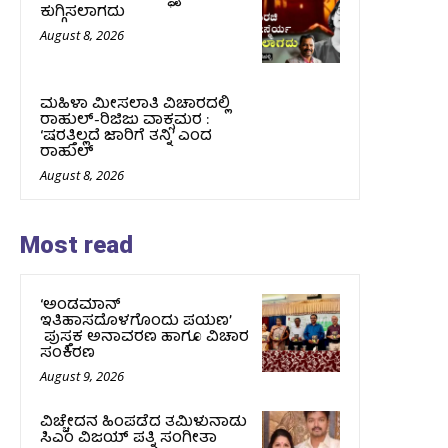
ಕುಗ್ಗಿಸಲಾಗದು
August 8, 2026
ಮಹಿಳಾ ಮೀಸಲಾತಿ ವಿಚಾರದಲ್ಲಿ
ರಾಹುಲ್‌-ರಿಜಿಜು ವಾಕ್ಸಮರ :
‘ಷರತ್ತಿಲ್ಲದೆ ಜಾರಿಗೆ ತನ್ನಿ’ ಎಂದ
ರಾಹುಲ್‌
August 8, 2026
Most read
‘ಅಂಡಮಾನ್
ಇತಿಹಾಸದೊಳಗೊಂದು ಪಯಣ’
ಪುಸ್ತಕ ಅನಾವರಣ ಹಾಗೂ ವಿಚಾರ
ಸಂಕಿರಣ
August 9, 2026
ವಿಚ್ಚೇದನ ಹಿಂಪಡೆದ ತಮಿಳುನಾಡು
ಸಿಎಂ ವಿಜಯ್‌ ಪತ್ನಿ ಸಂಗೀತಾ