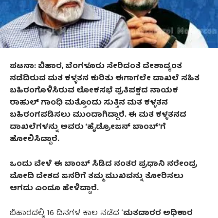
ಪಟ
ನಾ: ಬಿಹಾರ, ಬೆಂಗಳೂರು ಸೇರಿದಂತೆ ದೇಶಾದ್ಯಂತ
ನಡೆದಿರುವ ಮತ ಕಳ್ಳತನ ಕುರಿತು ಈಗಾಗಲೇ ದಾಖಲೆ ಸಹಿತ
ಬಹಿರಂಗೊಳಿಸಿರುವ ಲೋಕಸಭೆ ಪ್ರತಿಪಕ್ಷದ ನಾಯಕ
ರಾಹುಲ್‌ ಗಾಂಧಿ ಮತ್ತೊಂದು ಸುತ್ತಿನ ಮತ ಕಳ್ಳತನ
ಬಹಿರಂಗಪಡಿಸಲು ಮುಂದಾಗಿದ್ದಾರೆ. ಈ ಮತ ಕಳ್ಳತನದ
ದಾಖಲೆಗಳನ್ನು ಅವರು ‘ಹೈಡ್ರೋಜನ್ ಬಾಂಬ್‘ಗೆ
ಹೋಲಿಸಿದ್ದಾರೆ.
ಒಂದು ವೇಳೆ ಈ ಬಾಂಬ್‌ ಸಿಡಿದ ನಂತರ ಪ್ರಧಾನಿ ನರೇಂದ್ರ
ಮೋದಿ ದೇಶದ ಜನರಿಗೆ ತಮ್ಮ ಮುಖವನ್ನು ತೋರಿಸಲು
ಆಗದು ಎಂದೂ ಹೇಳಿದ್ದಾರೆ.
ಬಿಹಾರದಲ್ಲಿ 16 ದಿನಗಳ ಕಾಲ ನಡೆದ ʼ
ಮತದಾರರ ಅಧಿಕಾರ