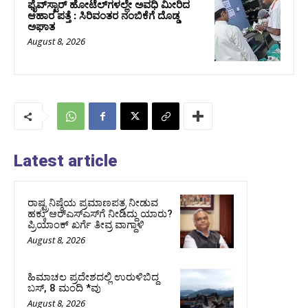
ಫೈವ್‌ಸ್ಟಾರ್ ಹೋಟೆಲ್‌ಗಳಲ್ಲೇ ಅವಧಿ ಮೀರಿದ
ಆಹಾರ ಪತ್ತೆ : ಸಿರಿವಂತರ ನಂಬಿಕೆಗೆ ದೊಡ್ಡ
ಅಘಾತ
August 8, 2026
Latest article
ರಾಷ್ಟ್ರನಿಷ್ಠೆಯ ಪ್ರಮಾಣಪತ್ರ ನೀಡುವ
ಹಕ್ಕು ಆರ್‌ಎಸ್‌ಎಸ್‌ಗೆ ನೀಡಿದ್ದು ಯಾರು?
ಪ್ರಿಯಾಂಕ್ ಖರ್ಗೆ ತೀವ್ರ ವಾಗ್ದಾಳಿ
August 8, 2026
ಹಿಮಾಚಲ ಪ್ರದೇಶದಲ್ಲಿ ಉರುಳಿಬಿದ್ದ
ಬಸ್‌, 8 ಮಂದಿ *ವು
August 8, 2026