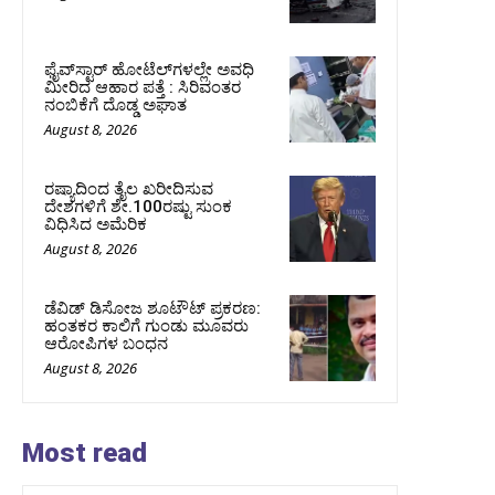
ಫೈವ್‌ಸ್ಟಾರ್ ಹೋಟೆಲ್‌ಗಳಲ್ಲೇ ಅವಧಿ
ಮೀರಿದ ಆಹಾರ ಪತ್ತೆ : ಸಿರಿವಂತರ
ನಂಬಿಕೆಗೆ ದೊಡ್ಡ ಅಘಾತ
August 8, 2026
ರಷ್ಯಾದಿಂದ ತೈಲ ಖರೀದಿಸುವ
ದೇಶಗಳಿಗೆ ಶೇ.100ರಷ್ಟು ಸುಂಕ
ವಿಧಿಸಿದ ಅಮೆರಿಕ
August 8, 2026
ಡೆವಿಡ್ ಡಿಸೋಜ ಶೂಟೌಟ್ ಪ್ರಕರಣ:
ಹಂತಕರ ಕಾಲಿಗೆ ಗುಂಡು ಮೂವರು
ಆರೋಪಿಗಳ ಬಂಧನ
August 8, 2026
Most read