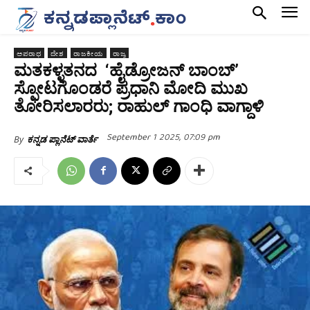
ಅಪರಾಧ
ದೇಶ
ರಾಜಕೀಯ
ರಾಜ್ಯ
ಮತಕಳ್ಳತನದ ‘ಹೈಡ್ರೋಜನ್ ಬಾಂಬ್’
ಸ್ಫೋಟಗೊಂಡರೆ ಪ್ರಧಾನಿ ಮೋದಿ ಮುಖ
ತೋರಿಸಲಾರರು; ರಾಹುಲ್ ಗಾಂಧಿ ವಾಗ್ದಾಳಿ
September 1 2025, 07:09 pm
By
ಕನ್ನಡ ಪ್ಲಾನೆಟ್ ವಾರ್ತೆ