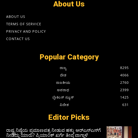
About Us
ABOUT US
TERMS OF SERVICE
PRIVACY AND POLICY
CONTACT US
Popular Category
ರಾಜ್ಯ
8295
ದೇಶ
4066
ರಾಜಕೀಯ
2760
ಅಪರಾಧ
2399
ಬ್ರೇಕಿಂಗ್ ನ್ಯೂಸ್
1425
ವಿದೇಶ
631
Editor Picks
ರಾಷ್ಟ್ರನಿಷ್ಠೆಯ ಪ್ರಮಾಣಪತ್ರ ನೀಡುವ ಹಕ್ಕು ಆರ್‌ಎಸ್‌ಎಸ್‌ಗೆ
ನೀಡಿದ್ದು ಯಾರು? ಪ್ರಿಯಾಂಕ್ ಖರ್ಗೆ ತೀವ್ರ ವಾಗ್ದಾಳಿ