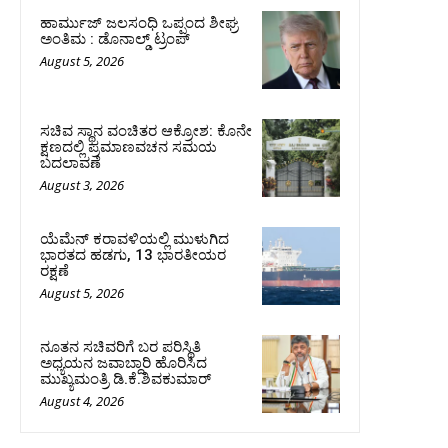
ಹಾರ್ಮುಜ್‌ ಜಲಸಂಧಿ ಒಪ್ಪಂದ ಶೀಘ್ರ
ಅಂತಿಮ : ಡೊನಾಲ್ಡ್‌ ಟ್ರಂಪ್‌
August 5, 2026
ಸಚಿವ ಸ್ಥಾನ ವಂಚಿತರ ಆಕ್ರೋಶ: ಕೊನೇ
ಕ್ಷಣದಲ್ಲಿ ಪ್ರಮಾಣವಚನ ಸಮಯ
ಬದಲಾವಣೆ
August 3, 2026
ಯೆಮೆನ್‌ ಕರಾವಳಿಯಲ್ಲಿ ಮುಳುಗಿದ
ಭಾರತದ ಹಡಗು, 13 ಭಾರತೀಯರ
ರಕ್ಷಣೆ
August 5, 2026
ನೂತನ ಸಚಿವರಿಗೆ ಬರ ಪರಿಸ್ಥಿತಿ
ಅಧ್ಯಯನ ಜವಾಬ್ದಾರಿ ಹೊರಿಸಿದ
ಮುಖ್ಯಮಂತ್ರಿ ಡಿ.ಕೆ.ಶಿವಕುಮಾರ್
August 4, 2026