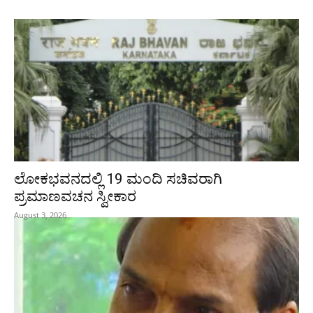
ಲೋಕಭವನದಲ್ಲಿ 19 ಮಂದಿ ಸಚಿವರಾಗಿ
ಪ್ರಮಾಣವಚನ ಸ್ವೀಕಾರ
August 3, 2026