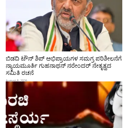
ಬಿಡದಿ ಟೌನ್ ಶಿಪ್ ಅಭಿಪ್ರಾಯಗಳ ಸಮಗ್ರ ಪರಿಶೀಲನೆಗೆ
ನ್ಯಾಯಮೂರ್ತಿ ಗುಹನಾಥನ್ ನರೇಂದರ್ ನೇತೃತ್ವದ
ಸಮಿತಿ ರಚನೆ
August 8, 2026