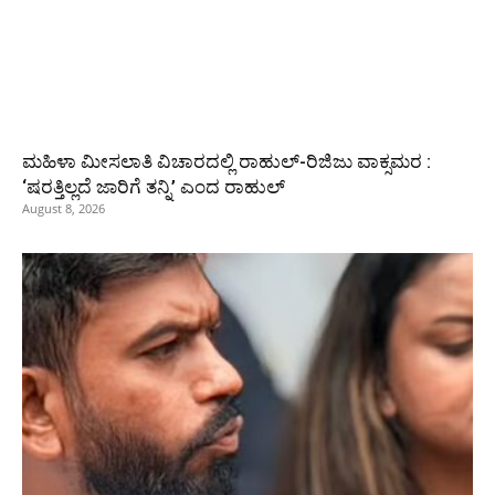
ಮಹಿಳಾ ಮೀಸಲಾತಿ ವಿಚಾರದಲ್ಲಿ ರಾಹುಲ್‌-ರಿಜಿಜು ವಾಕ್ಸಮರ :
‘ಷರತ್ತಿಲ್ಲದೆ ಜಾರಿಗೆ ತನ್ನಿ’ ಎಂದ ರಾಹುಲ್‌
August 8, 2026