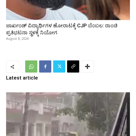
ಜಾರ್ಖಂಡ್‌ ವಿದ್ಯಾರ್ಥಿಗಳ ಹೋರಾಟಕ್ಕೆ CJP ಬೆಂಬಲ: ರಾಂಚಿ
ಪ್ರತಿಭಟನಾ ಸ್ಥಳಕ್ಕೆ ನಿಯೋಗ
August 8, 2026
Latest article