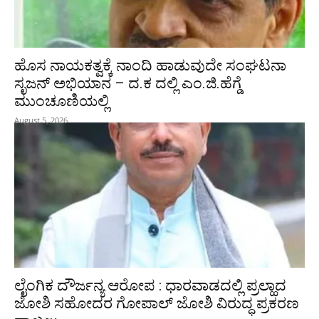
ಹೊಸ ನಾಯಕತ್ವಕ್ಕೆ ನಾಂದಿ ಹಾಡುವುದೇ ಸಂಘಟನಾ
ಸೃಜನ್ ಅಭಿಯಾನ – ದ.ಕ ದಲ್ಲಿ ಎಂ.ಜಿ.ಹೆಗ್ಡೆ
ಮುಂಚೂಣಿಯಲ್ಲಿ
August 5, 2026
ಲೈಂಗಿಕ ದೌರ್ಜನ್ಯ ಆರೋಪ : ಧಾರವಾಡದಲ್ಲಿ ಪ್ರಲ್ಹಾದ
ಜೋಶಿ ಸಹೋದರ ಗೋಪಾಲ್ ಜೋಶಿ ವಿರುದ್ಧ ಪ್ರಕರಣ