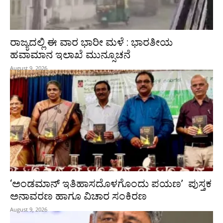
ರಾಜ್ಯದಲ್ಲಿ ಈ ವಾರ ಭಾರೀ ಮಳೆ : ಭಾರತೀಯ
ಹವಾಮಾನ ಇಲಾಖೆ ಮುನ್ಸೂಚನೆ
August 9, 2026
‘ಅಂಡಮಾನ್ ಇತಿಹಾಸದೊಳಗೊಂದು ಪಯಣ’ ಪುಸ್ತಕ
ಅನಾವರಣ ಹಾಗೂ ವಿಚಾರ ಸಂಕಿರಣ
August 9, 2026