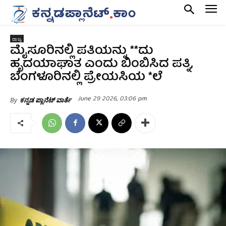
ರಾಜ್ಯ
ಮೈಸೂರಿನಲ್ಲಿ ಪತಿಯನ್ನು **ದು
ಹೃದಯಾಘಾತ ಎಂದು ಬಿಂಬಿಸಿದ ಪತ್ನಿ,
ಬೆಂಗಳೂರಿನಲ್ಲಿ ಪ್ರೇಯಸಿಯ *ಲೆ
June 29 2026, 03:06 pm
By
ಕನ್ನಡ ಪ್ಲಾನೆಟ್ ವಾರ್ತೆ