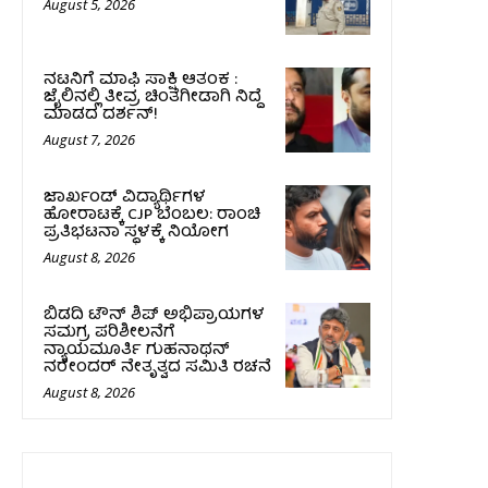
August 5, 2026
ನಟನಿಗೆ ಮಾಫಿ ಸಾಕ್ಷಿ ಆತಂಕ :
ಜೈಲಿನಲ್ಲಿ ತೀವ್ರ ಚಿಂತೆಗೀಡಾಗಿ ನಿದ್ದೆ
ಮಾಡದ ದರ್ಶನ್!
August 7, 2026
ಜಾರ್ಖಂಡ್‌ ವಿದ್ಯಾರ್ಥಿಗಳ
ಹೋರಾಟಕ್ಕೆ CJP ಬೆಂಬಲ: ರಾಂಚಿ
ಪ್ರತಿಭಟನಾ ಸ್ಥಳಕ್ಕೆ ನಿಯೋಗ
August 8, 2026
ಬಿಡದಿ ಟೌನ್ ಶಿಪ್ ಅಭಿಪ್ರಾಯಗಳ
ಸಮಗ್ರ ಪರಿಶೀಲನೆಗೆ
ನ್ಯಾಯಮೂರ್ತಿ ಗುಹನಾಥನ್
ನರೇಂದರ್ ನೇತೃತ್ವದ ಸಮಿತಿ ರಚನೆ
August 8, 2026