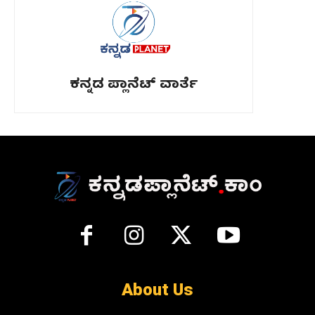
ಕನ್ನಡ ಪ್ಲಾನೆಟ್ ವಾರ್ತೆ
About Us