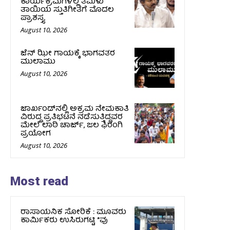
ಕಾರ್ಯಕ್ರಮಗಳಲ್ಲಿ ತಮಿಳು
ತಾಯಿಯ ಸ್ತುತಿಗೀತೆಗೆ ಮೊದಲ
ಪ್ರಾಶಸ್ತ್ಯ
August 10, 2026
ಜೆನ್ ಝೀ ಗಾಯಕ್ಕೆ ಭಾಗವತರ
ಮುಲಾಮು
August 10, 2026
ಜಾರ್ಖಂಡ್‌ನಲ್ಲಿ ಅಕ್ರಮ ನೇಮಕಾತಿ
ವಿರುದ್ಧ ಪ್ರತಿಭಟನೆ ನಡೆಸುತ್ತಿದ್ದವರ
ಮೇಲೆ ಲಾಠಿ ಚಾರ್ಜ್‌, ಜಲ ಫಿರಂಗಿ
ಪ್ರಯೋಗ
August 10, 2026
Most read
ರಾಸಾಯನಿಕ ಸೋರಿಕೆ : ಮೂವರು
ಕಾರ್ಮಿಕರು ಉಸಿರುಗಟ್ಟಿ *ವು