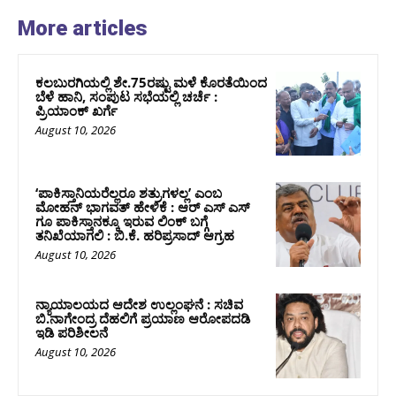
More articles
ಕಲಬುರಗಿಯಲ್ಲಿ ಶೇ.75ರಷ್ಟು ಮಳೆ ಕೊರತೆಯಿಂದ
ಬೆಳೆ ಹಾನಿ, ಸಂಪುಟ‌ ಸಭೆಯಲ್ಲಿ ಚರ್ಚೆ :
ಪ್ರಿಯಾಂಕ್ ಖರ್ಗೆ
August 10, 2026
‘ಪಾಕಿಸ್ತಾನಿಯರೆಲ್ಲರೂ ಶತ್ರುಗಳಲ್ಲ’ ಎಂಬ
ಮೋಹನ್‌ ಭಾಗವತ್ ಹೇಳಿಕೆ : ಆರ್ ಎಸ್ ಎಸ್
ಗೂ ಪಾಕಿಸ್ತಾನಕ್ಕೂ ಇರುವ ಲಿಂಕ್ ಬಗ್ಗೆ
ತನಿಖೆಯಾಗಲಿ : ಬಿ.ಕೆ. ಹರಿಪ್ರಸಾದ್‌ ಆಗ್ರಹ
August 10, 2026
ನ್ಯಾಯಾಲಯದ ಆದೇಶ ಉಲ್ಲಂಘನೆ : ಸಚಿವ
ಬಿ.ನಾಗೇಂದ್ರ ದೆಹಲಿಗೆ ಪ್ರಯಾಣ ಆರೋಪದಡಿ
ಇಡಿ ಪರಿಶೀಲನೆ
August 10, 2026