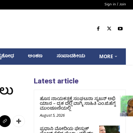
Sign in / Join
್ಯಶೋಧ
ಅಂಕಣ
ಸಂಪಾದಕೀಯ
MORE
Latest article
ೈಲು
ಹೊಸ ನಾಯಕತ್ವಕ್ಕೆ ಸಂಘಟನಾ ಸೃಜನ್ ಅಭಿ
ಯಾನ – ದ.ಕ ದಲ್ಲಿ ವಾಗ್ಮಿ, ಸಾಹಿತಿ ಎಂ.ಜಿ.ಹೆಗ್ಡೆ
ಮುಂಚೂಣಿಯಲ್ಲಿ
August 5, 2026
ಪ್ರಧಾನಿ ಮೋದಿಯ ಫೇಸ್ಬುಕ್‌