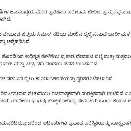
ಿಗಳ ಜನಸಂಖ್ಯೆಯ ಮೇಲೆ ಪ್ರತಿಕೂಲ ಪರಿಣಾಮ ಬೀರಿದೆ, ಪ್ರಸ್ತುತ ಪ್ರ
ಗಿದೆ.
ಅಸ್ಸಾಂನ ಧೇಮಾಜಿ ಜಿಲ್ಲೆಯ ಸಿಮೆನ್ ನದಿಯ ಮೇಲಿನ ರೈಲ್ವೆ ಸೇತುವೆ ಭಾರೀ ಮಳೆ
ು ಅಡ್ಡಿಪಡಿಸಿದೆ.
ೊರಡಿಸಿದ ಅಧಿಕೃತ ಹೇಳಿಕೆಯ ಪ್ರಕಾರ, ಧೇಮಾಜಿ ಜಿಲ್ಲೆ ಮತ್ತು ಸುತ್ತಮುತ
್ರವಾಹ ಮತ್ತು ತೀವ್ರ ನದಿ ದಂಡೆಯ ಸವೆತ ಉಂಟಾಗಿದೆ.
್ದಾಣಗಳ ನಡುವಿನ ರೈಲು ಕಾರ್ಯಾಚರಣೆಯನ್ನು ಸ್ಥಗಿತಗೊಳಿಸಲಾಗಿದೆ.
 ಪರಿವರ್ತಿಸಲಾದ ಸೇತುವೆಯು ರಚನಾತ್ಮಕವಾಗಿ ಸುರಕ್ಷಿತವಾಗಿ ಉಳಿದಿದೆ ಎಂದ
 ದಂಡೆಯ ಗಣನೀಯ ಭಾಗವು ಕೊಚ್ಚಿಹೋಗಿದ್ದು, ಸೇತುವೆಯ ಒಂದು ಕಂಬದ ಅಸ್
ದುವರಿದಿರುವುದರಿಂದ ಅಧಿಕಾರಿಗಳು ಪ್ರವಾಹ ಪರಿಸ್ಥಿತಿಯನ್ನು ಸೂಕ್ಷ್ಮವಾಗ