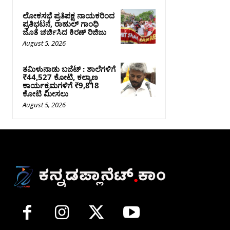
ಲೋಕಸಭೆ ಪ್ರತಿಪಕ್ಷ ನಾಯಕರಿಂದ
ಪ್ರತಿಭಟನೆ, ರಾಹುಲ್‌ ಗಾಂಧಿ
ಜೊತೆ ಚರ್ಚಿಸಿದ ಕಿರಣ್‌ ರಿಜಿಜು
August 5, 2026
ತಮಿಳುನಾಡು ಬಜೆಟ್ : ಶಾಲೆಗಳಿಗೆ
₹44,527 ಕೋಟಿ, ಕಲ್ಯಾಣ
ಕಾರ್ಯಕ್ರಮಗಳಿಗೆ ₹9,818
ಕೋಟಿ ಮೀಸಲು
August 5, 2026