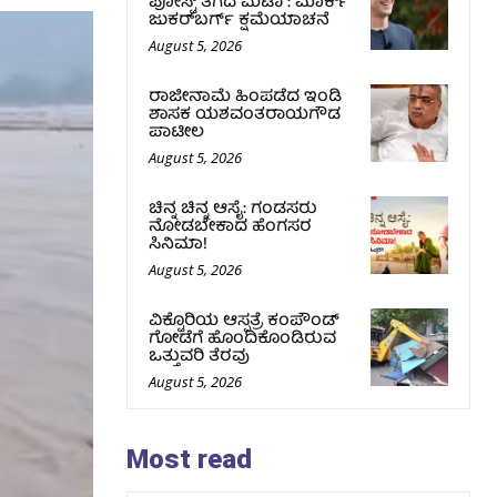
ಪೋಸ್ಟ್‌ ತೆಗೆದ ಮೆಟಾ : ಮಾರ್ಕ್
ಜುಕರ್‌ಬರ್ಗ್ ಕ್ಷಮೆಯಾಚನೆ
August 5, 2026
ರಾಜೀನಾಮೆ ಹಿಂಪಡೆದ ಇಂಡಿ
ಶಾಸಕ ಯಶವಂತರಾಯಗೌಡ
ಪಾಟೀಲ
August 5, 2026
ಚಿನ್ನ ಚಿನ್ನ ಆಸೈ: ಗಂಡಸರು
ನೋಡಬೇಕಾದ ಹೆಂಗಸರ
ಸಿನಿಮಾ!
August 5, 2026
ವಿಕ್ಟೊರಿಯ ಆಸ್ಪತ್ರೆ ಕಂಪೌಂಡ್
ಗೋಡೆಗೆ ಹೊಂದಿಕೊಂಡಿರುವ
ಒತ್ತುವರಿ ತೆರವು
August 5, 2026
Most read