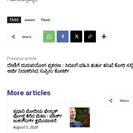
ಗಮನಿಸುತ್ತಿದ್ದಾರೆ.
TAGS
assam
Flood
Share
Previous article
ದೇಣಿಗೆ ದುರುಪಯೋಗ ಪ್ರಕರಣ‌ : ಸಿಬಿಐಗೆ ವಹಿಸಿ ತುರ್ತು ತನಿಖೆ ಕೋರಿ ಸಲ್ಲಿಸ
ಅರ್ಜಿ ನಿರಾಕರಿಸಿದ ಸುಪ್ರೀಂ ಕೋರ್ಟ್
More articles
Share
ಪ್ರಧಾನಿ ಮೋದಿಯ ಫೇಸ್ಬುಕ್‌
ಪೋಸ್ಟ್‌ ತೆಗೆದ ಮೆಟಾ : ಮಾರ್ಕ್
ಜುಕರ್‌ಬರ್ಗ್ ಕ್ಷಮೆಯಾಚನೆ
August 5, 2026