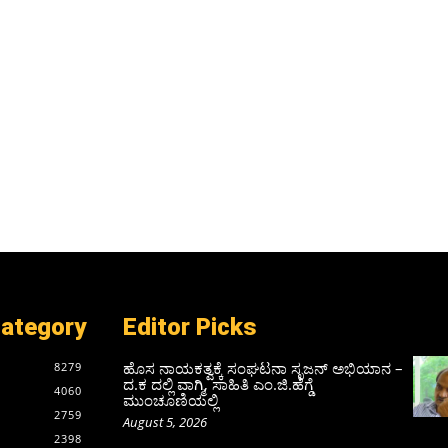
Category
Editor Picks
ಹೊಸ ನಾಯಕತ್ವಕ್ಕೆ ಸಂಘಟನಾ ಸೃಜನ್ ಅಭಿಯಾನ –
8279
ದ.ಕ ದಲ್ಲಿ ವಾಗ್ಮಿ, ಸಾಹಿತಿ ಎಂ.ಜಿ.ಹೆಗ್ಡೆ
4060
ಮುಂಚೂಣಿಯಲ್ಲಿ
2759
August 5, 2026
2398