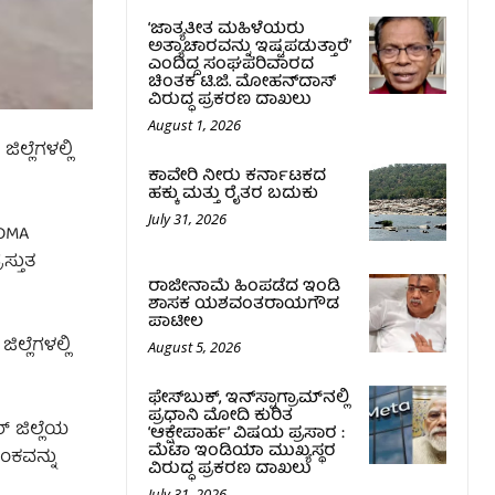
‘ಜಾತ್ಯತೀತ ಮಹಿಳೆಯರು
ಅತ್ಯಾಚಾರವನ್ನು ಇಷ್ಟಪಡುತ್ತಾರೆ’
ಎಂದಿದ್ದ ಸಂಘಪರಿವಾರದ
ಚಿಂತಕ ಟಿ.ಜಿ. ಮೋಹನ್‌ದಾಸ್
ವಿರುದ್ಧ ಪ್ರಕರಣ ದಾಖಲು
August 1, 2026
್ಲೆಗಳಲ್ಲಿ
ಕಾವೇರಿ ನೀರು ಕರ್ನಾಟಕದ
ಹಕ್ಕು ಮತ್ತು ರೈತರ ಬದುಕು
July 31, 2026
SDMA
ಸ್ತುತ
ರಾಜೀನಾಮೆ ಹಿಂಪಡೆದ ಇಂಡಿ
ಶಾಸಕ ಯಶವಂತರಾಯಗೌಡ
ಪಾಟೀಲ
್ಲೆಗಳಲ್ಲಿ
August 5, 2026
ಫೇಸ್‌ಬುಕ್, ಇನ್‌ಸ್ಟಾಗ್ರಾಮ್‌ನಲ್ಲಿ
ಪ್ರಧಾನಿ ಮೋದಿ ಕುರಿತ
್ ಜಿಲ್ಲೆಯ
‘ಆಕ್ಷೇಪಾರ್ಹ’ ವಿಷಯ ಪ್ರಸಾರ :
ಮೆಟಾ ಇಂಡಿಯಾ ಮುಖ್ಯಸ್ಥರ
ಂಕವನ್ನು
ವಿರುದ್ಧ ಪ್ರಕರಣ ದಾಖಲು
July 31, 2026