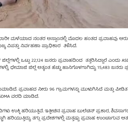
 ಭಾರೀ ಮಳೆಯಾದ ನಂತರ ಅಸ್ಸಾಂನಲ್ಲಿ ಮೊದಲ ಹಂತದ ಪ್ರವಾಹವು ಆರು ಜಿಲ
ಯ ವಿಪತ್ತು ನಿರ್ವಹಣಾ ಪ್ರಾಧಿಕಾರ ತಿಳಿಸಿದೆ.
 ಜಿಲ್ಲೆಗಳಲ್ಲಿ ಒಟ್ಟು 22,124 ಜನರು ಪ್ರವಾಹದಿಂದ ತತ್ತರಿಸಿದ್ದಾರೆ ಎಂದು A
ಿ, ಧೇಮಾಜಿ ಜಿಲ್ಲೆ ಅತ್ಯಂತ ಹೆಚ್ಚು ಹಾನಿಗೊಳಗಾಗಿದ್ದು, 15,483 ಜನರು ಪ್ರ
ುಮಾಡಿದೆ. ಪ್ರವಾಹದ ನೀರು 96 ಗ್ರಾಮಗಳನ್ನು ಮುಳುಗಿಸಿದೆ ಮತ್ತು ಪೀಡಿತ ಜಿಲ
 ASDMA ವರದಿ ಮಾಡಿದೆ.
ಕ್ಕಿ ಹರಿಯುತ್ತಿವೆ. ಇತ್ತೀಚಿನ ಪ್ರವಾಹ ಬುಲೆಟಿನ್ ಪ್ರಕಾರ, ಶಿವಸಾಗರ
ಿ ಹರಿಯುತ್ತಿದ್ದು, ತಗ್ಗು ಪ್ರದೇಶಗಳಲ್ಲಿ ಮತ್ತಷ್ಟು ಪ್ರವಾಹ ಉಂಟಾಗುವ ಆತ