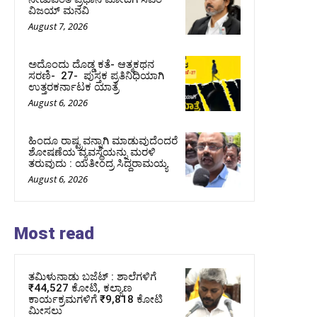
ವಿಜಯ್‌ ಮನವಿ
August 7, 2026
ಅದೊಂದು ದೊಡ್ಡ ಕತೆ- ಆತ್ಮಕಥನ
ಸರಣಿ- 27- ಪುಸ್ತಕ ಪ್ರತಿನಿಧಿಯಾಗಿ
ಉತ್ತರಕರ್ನಾಟಕ ಯಾತ್ರೆ
August 6, 2026
ಹಿಂದೂ ರಾಷ್ಟ್ರವನ್ನಾಗಿ ಮಾಡುವುದೆಂದರೆ
ಶೋಷಣೆಯ ವ್ಯವಸ್ಥೆಯನ್ನು ಮರಳಿ
ತರುವುದು : ಯತೀಂದ್ರ ಸಿದ್ದರಾಮಯ್ಯ
August 6, 2026
Most read
ತಮಿಳುನಾಡು ಬಜೆಟ್ : ಶಾಲೆಗಳಿಗೆ
₹44,527 ಕೋಟಿ, ಕಲ್ಯಾಣ
ಕಾರ್ಯಕ್ರಮಗಳಿಗೆ ₹9,818 ಕೋಟಿ
ಮೀಸಲು