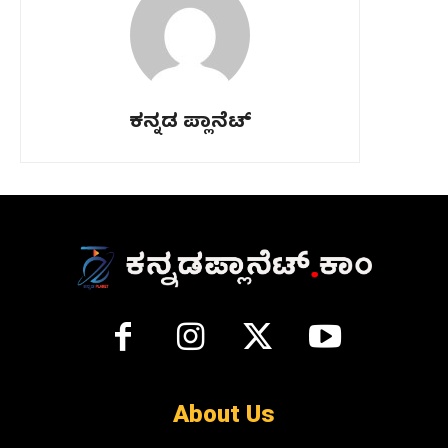
ಕನ್ನಡ ಪ್ಲಾನೆಟ್
About Us