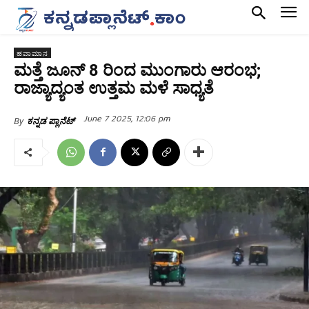
ಹವಾಮಾನ
ಮತ್ತೆ ಜೂನ್ 8 ರಿಂದ ಮುಂಗಾರು ಆರಂಭ;
ರಾಜ್ಯಾದ್ಯಂತ ಉತ್ತಮ ಮಳೆ ಸಾಧ್ಯತೆ
June 7 2025, 12:06 pm
By
ಕನ್ನಡ ಪ್ಲಾನೆಟ್