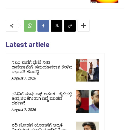
Latest article
ಸಿಎಂ ಮನೆಗೆ ಭೇಟಿ ನೀಡಿ
ರಾಜೀನಾಮೆಗೆ ಸಮಯಾವಕಾಶ ಕೇಳಿದ
ಸಭಾಪತಿ ಹೊರಟ್ಟಿ
August 7, 2026
ನಟನಿಗೆ ಮಾಫಿ ಸಾಕ್ಷಿ ಆತಂಕ : ಜೈಲಿನಲ್ಲಿ
ತೀವ್ರ ಚಿಂತೆಗೀಡಾಗಿ ನಿದ್ದೆ ಮಾಡದ
ದರ್ಶನ್!
August 7, 2026
ನದಿ ಜೋಡಣೆ ಯೋಜನೆಗೆ ಆದ್ಯತೆ
ನೀಡುವಂತೆ ಪ್ರಧಾನಿ ಮೋದಿಗೆ ಸಿಎಂ