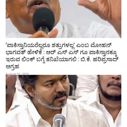
‘ಪಾಕಿಸ್ತಾನಿಯರೆಲ್ಲರೂ ಶತ್ರುಗಳಲ್ಲ’ ಎಂಬ ಮೋಹನ್‌
ಭಾಗವತ್ ಹೇಳಿಕೆ : ಆರ್ ಎಸ್ ಎಸ್ ಗೂ ಪಾಕಿಸ್ತಾನಕ್ಕೂ
ಇರುವ ಲಿಂಕ್ ಬಗ್ಗೆ ತನಿಖೆಯಾಗಲಿ : ಬಿ.ಕೆ. ಹರಿಪ್ರಸಾದ್‌
ಆಗ್ರಹ
August 10, 2026