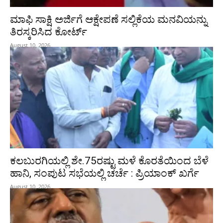
ಮಾಫಿ ಸಾಕ್ಷಿ ಅರ್ಜಿಗೆ ಆಕ್ಷೇಪಣೆ ಸಲ್ಲಿಕೆಯ ಮನವಿಯನ್ನು
ತಿರಸ್ಕರಿಸಿದ ಕೋರ್ಟ್‌
August 10, 2026
ಕಲಬುರಗಿಯಲ್ಲಿ ಶೇ.75ರಷ್ಟು ಮಳೆ ಕೊರತೆಯಿಂದ ಬೆಳೆ
ಹಾನಿ, ಸಂಪುಟ‌ ಸಭೆಯಲ್ಲಿ ಚರ್ಚೆ : ಪ್ರಿಯಾಂಕ್ ಖರ್ಗೆ
August 10, 2026