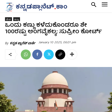
ದೇಶ
ರಾಜ್ಯ
ಒಂದು ಕಣ್ಣು ಕಳೆದುಕೊಂಡರೂ ಶೇ
100ರಷ್ಟು ಅಂಗವೈಕಲ್ಯ: ಸುಪ್ರೀಂ ಕೋರ್ಟ್
January 10 2025, 06:01 pm
By
ಕನ್ನಡ ಪ್ಲಾನೆಟ್ ವಾರ್ತೆ