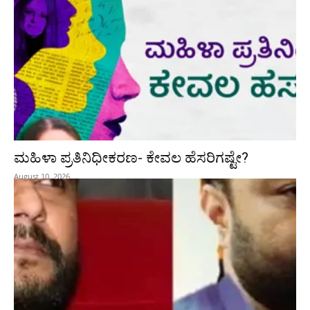
ಮಹಿಳಾ ಪ್ರತಿನಿಧೀಕರಣ- ಕೇವಲ ಹೆಸರಿಗಷ್ಟೇ?
August 10, 2026