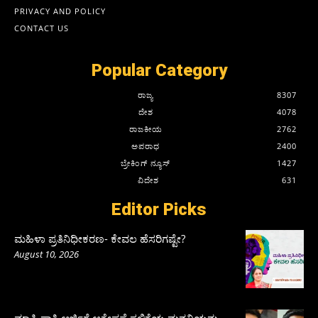
PRIVACY AND POLICY
CONTACT US
Popular Category
ರಾಜ್ಯ
8307
ದೇಶ
4078
ರಾಜಕೀಯ
2762
ಅಪರಾಧ
2400
ಬ್ರೇಕಿಂಗ್ ನ್ಯೂಸ್
1427
ವಿದೇಶ
631
Editor Picks
ಮಹಿಳಾ ಪ್ರತಿನಿಧೀಕರಣ- ಕೇವಲ ಹೆಸರಿಗಷ್ಟೇ?
August 10, 2026
ಮಾಫಿ ಸಾಕ್ಷಿ ಅರ್ಜಿಗೆ ಆಕ್ಷೇಪಣೆ ಸಲ್ಲಿಕೆಯ ಮನವಿಯನ್ನು