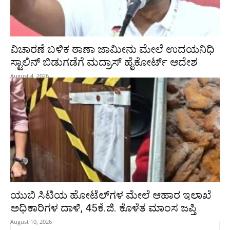
ವಿಚಾರಣೆ ಬಳಿಕ ಠಾಣಾ ಜಾಮೀನು ಮೇಲೆ ಉದಯನಿಧಿ
ಸ್ಟಾಲಿನ್‌ ಬಿಡುಗಡೆಗೆ ಮದ್ರಾಸ್‌ ಹೈಕೋರ್ಟ್‌ ಆದೇಶ
August 4, 2026
ಯುಬಿ ಸಿಟಿಯ ಹೋಟೆಲ್‌ಗಳ ಮೇಲೆ ಆಹಾರ ಇಲಾಖೆ
ಅಧಿಕಾರಿಗಳ ದಾಳಿ, 45ಕೆ.ಜಿ. ಕೊಳೆತ ಮಾಂಸ ಜಪ್ತಿ
August 10, 2026