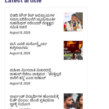
Latest article
ಬಿಡದಿ ಟೌನ್ ಶಿಪ್ ಅಭಿಪ್ರಾಯಗಳ
ಸಮಗ್ರ ಪರಿಶೀಲನೆಗೆ ನ್ಯಾಯಮೂರ್ತಿ
ಗುಹನಾಥನ್ ನರೇಂದರ್ ನೇತೃತ್ವದ
ಸಮಿತಿ ರಚನೆ
August 8, 2026
ಮಸಿ ಎರಚಿ ಮನೋಸ್ಥೈರ್ಯ
ಕುಗ್ಗಿಸಲಾಗದು
August 8, 2026
ಮಹಿಳಾ ಮೀಸಲಾತಿ ವಿಚಾರದಲ್ಲಿ
ರಾಹುಲ್‌-ರಿಜಿಜು ವಾಕ್ಸಮರ : ‘ಷರತ್ತಿಲ್ಲದೆ
ಜಾರಿಗೆ ತನ್ನಿ’ ಎಂದ ರಾಹುಲ್‌
August 8, 2026
ಜಾರ್ಖಂಡ್‌ ವಿದ್ಯಾರ್ಥಿಗಳ ಹೋರಾಟಕ್ಕೆ
CJP ಬೆಂಬಲ: ರಾಂಚಿ ಪ್ರತಿಭಟನಾ
ಸ್ಥಳಕ್ಕೆ ನಿಯೋಗ