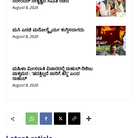
ನರೇಂದರ್ ನೇತೃತ್ವದ ಸಮಿತಿ ರಚನೆ
August 8, 2026
ಮಸಿ ಎರಚಿ ಮನೋಸ್ಥೈರ್ಯ ಕುಗ್ಗಿಸಲಾಗದು
August 8, 2026
ಮಹಿಳಾ ಮೀಸಲಾತಿ ವಿಚಾರದಲ್ಲಿ ರಾಹುಲ್‌-ರಿಜಿಜು
ವಾಕ್ಸಮರ : ‘ಷರತ್ತಿಲ್ಲದೆ ಜಾರಿಗೆ ತನ್ನಿ’ ಎಂದ
ರಾಹುಲ್‌
August 8, 2026