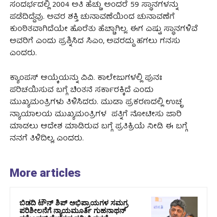
ಸಂದರ್ಭದಲ್ಲಿ 2004 ಅತಿ ಹೆಚ್ಚು ಅಂದರೆ 59 ಸ್ಥಾನಗಳನ್ನು
ಪಡೆದಿದ್ದೆವು. ಅವರ ಶಕ್ತಿ ಚುನಾವಣೆಯಿಂದ ಚುನಾವಣೆಗೆ
ಕುಂಠಿತವಾಗಿದೆಯೇ ಹೊರೆತು ಹೆಚ್ಚಾಗಿಲ್ಲ. ಈಗ ಎಷ್ಟು ಸ್ಥಾನಗಳಿವೆ
ಅವರಿಗೆ ಎಂದು ಪ್ರಶ್ನಿಸಿದ ಸಿಎಂ, ಅವರದ್ದು ಹಗಲು ಗನಸು
ಎಂದರು.
ಕ್ಯಾಂಪಸ್ ಆಯ್ಕೆಯನ್ನು ವಿವಿ. ಕಾಲೇಜುಗಳಲ್ಲಿ ಪುನಃ
ಪರಿಚಯಿಸುವ ಬಗ್ಗೆ ಚಿಂತನೆ ಸರ್ಕಾರಕ್ಕಿದೆ ಎಂದು
ಮುಖ್ಯಮಂತ್ರಿಗಳು ತಿಳಿಸಿದರು. ಮುಡಾ ಪ್ರಕರಣದಲ್ಲಿ ಉಚ್ಛ
ನ್ಯಾಯಾಲಯ ಮುಖ್ಯಮಂತ್ರಿಗಳ ಪತ್ನಿಗೆ ನೋಟೀಸು ಜಾರಿ
ಮಾಡಲು ಆದೇಶ ಮಾಡಿರುವ ಬಗ್ಗೆ ಪ್ರತಿಕ್ರಿಯೆ ನೀಡಿ ಈ ಬಗ್ಗೆ
ನನಗೆ ತಿಳಿದಿಲ್ಲ, ಎಂದರು.
More articles
ಬಿಡದಿ ಟೌನ್ ಶಿಪ್ ಅಭಿಪ್ರಾಯಗಳ ಸಮಗ್ರ
ಪರಿಶೀಲನೆಗೆ ನ್ಯಾಯಮೂರ್ತಿ ಗುಹನಾಥನ್