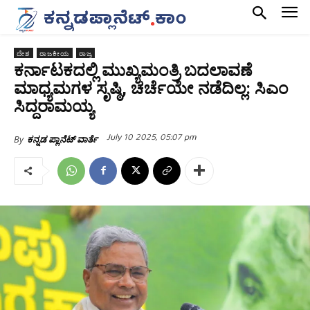
ದೇಶ
ರಾಜಕೀಯ
ರಾಜ್ಯ
ಕರ್ನಾಟಕದಲ್ಲಿ ಮುಖ್ಯಮಂತ್ರಿ ಬದಲಾವಣೆ
ಮಾಧ್ಯಮಗಳ ಸೃಷ್ಠಿ, ಚರ್ಚೆಯೇ ನಡೆದಿಲ್ಲ: ಸಿಎಂ
ಸಿದ್ದರಾಮಯ್ಯ
July 10 2025, 05:07 pm
By
ಕನ್ನಡ ಪ್ಲಾನೆಟ್ ವಾರ್ತೆ