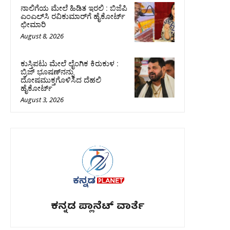
ನಾಲಿಗೆಯ ಮೇಲೆ ಹಿಡಿತ ಇರಲಿ : ಬಿಜೆಪಿ
ಎಂಎಲ್‌ಸಿ ರವಿಕುಮಾರ್‌ಗೆ ಹೈಕೋರ್ಟ್
ಛೀಮಾರಿ
August 8, 2026
ಕುಸ್ತಿಪಟು ಮೇಲೆ ಲೈಂಗಿಕ ಕಿರುಕುಳ :
ಬ್ರಿಜ್‌ ಭೂಷಣ್‌ನನ್ನು
ದೋಷಮುಕ್ತಗೊಳಿಸಿದ ದೆಹಲಿ
ಹೈಕೋರ್ಟ್‌
August 3, 2026
ಕನ್ನಡ ಪ್ಲಾನೆಟ್ ವಾರ್ತೆ