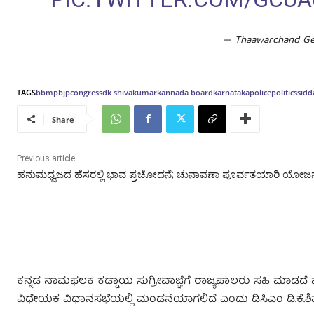
— Thaawarchand G
TAGS
bbmp
bjp
congress
dk shivakumar
kannada board
karnataka
police
politics
sidd
Share
Previous article
ಹನುಮಧ್ವಜದ ಹೆಸರಲ್ಲಿ ಭಾವ ಪ್ರಚೋದನೆ; ಚುನಾವಣಾ ಪೂರ್ವತಯಾರಿ ಯೋಜನ
ಕನ್ನಡ ನಾಮಫಲಕ ಕಡ್ಡಾಯ ಸುಗ್ರೀವಾಜ್ಞೆಗೆ ರಾಜ್ಯಪಾಲರು ಸಹಿ ಮಾಡದೆ 
ವಿಧೇಯಕ ವಿಧಾನಸಭೆಯಲ್ಲಿ ಮಂಡನೆಯಾಗಲಿದೆ ಎಂದು ಡಿಸಿಎಂ ಡಿ.ಕೆ.ಶಿವಕ