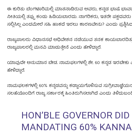
ಈ ಕುರಿತು ಬೆಂಗಳೂರಿಮಲ್ಲಿ ಮಾತನಾಡಿರುವ ಅವರು, ಕನ್ನಡ ಭಾಷೆ ಭಾವಾನಾತ
ನೀತಿಯಲ್ಲಿ ತಪ್ಪು ಕಂಡು ಹಿಡಿಯಬಾರದು. ನಾಗರಿಕರು, ಇತರೇ ಪಕ್ಷದವರು 
ಸಲ್ಲಿಸಿಲ್ಲ ಎಂದಮೇಲೆ ಸಹಿ ಹಾಕದೆ ಇರಲು ಕಾರಣವೇನು? ಎಂದು ಪ್ರಶ್ನಿಸಿದ್ದ
ರಾಜ್ಯಪಾಲರು ವಿಧಾನಸಭೆ ಅಧಿವೇಶನ ನಡೆಯುವ ತನಕ ಕಾಯಬಾರದಿತ್ತು. 
ರಾಜ್ಯಪಾಲರಲ್ಲಿ ಮನವಿ ಮಾಡುತ್ತೇನೆ ಎಂದು ಹೇಳಿದ್ದಾರೆ.
ಯಾವುದೇ ಅನುಮಾನ ಬೇಡ. ನಾಮಫಲಗಳಲ್ಲಿ ಶೇ. 60 ಕನ್ನಡ ಇರಬೇಕು ಎನ್ನ
ಹೇಳಿದ್ದಾರೆ.
ನಾಮಫಲಕಗಳಲ್ಲಿ 60% ಕನ್ನಡವನ್ನು ಕಡ್ಡಾಯಗೊಳಿಸುವ ಸುಗ್ರೀವಾಜ್ಞೆಯನ
ಸಲಹೆಯೊಂದಿಗೆ ರಾಜ್ಯ ಸರ್ಕಾರಕ್ಕೆ ಹಿಂತಿರುಗಿಸಲಾಗಿದೆ ಎಂದು ತಿಳಿದುಬಂದ
HON’BLE GOVERNOR DID
MANDATING 60% KANNA