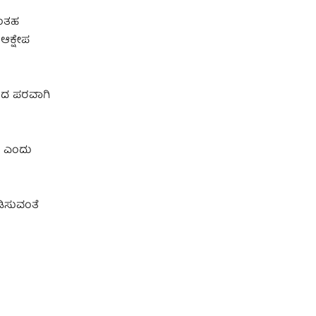
ಇಂತಹ
ಆಕ್ಷೇಪ
ರದ ಪರವಾಗಿ
ೆ ಎಂದು
ಡಿಸುವಂತೆ