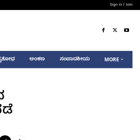
Sign in / Join
್ಯಶೋಧ
ಅಂಕಣ
ಸಂಪಾದಕೀಯ
MORE
ದ
ಡೆ