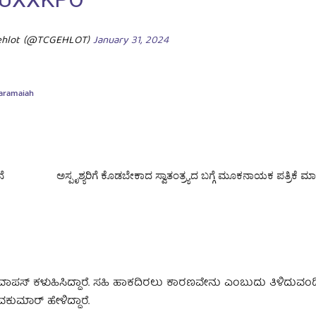
ehlot (@TCGEHLOT)
January 31, 2024
aramaiah
ೆ
ಅಸ್ಪೃಶ್ಯರಿಗೆ ಕೊಡಬೇಕಾದ ಸ್ವಾತಂತ್ರ್ಯದ ಬಗ್ಗೆ ಮೂಕನಾಯಕ ಪತ್ರಿಕೆ ಮಾತ
ವಾಪಸ್ ಕಳುಹಿಸಿದ್ದಾರೆ. ಸಹಿ ಹಾಕದಿರಲು ಕಾರಣವೇನು ಎಂಬುದು ತಿಳಿದುವಂದಿ
ುಮಾರ್ ಹೇಳಿದ್ದಾರೆ.