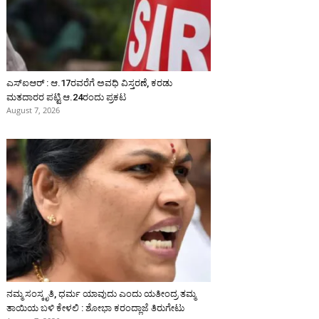
ಎಸ್‌ಐಆರ್‌ : ಆ.17ರವರೆಗೆ ಅವಧಿ ವಿಸ್ತರಣೆ, ಕರಡು
ಮತದಾರರ ಪಟ್ಟಿ ಆ.24ರಂದು ಪ್ರಕಟ
August 7, 2026
ನಮ್ಮ ಸಂಸ್ಕೃತಿ, ಧರ್ಮ ಯಾವುದು ಎಂದು ಯತೀಂದ್ರ ತಮ್ಮ
ತಾಯಿಯ ಬಳಿ ಕೇಳಲಿ : ಶೋಭಾ ಕರಂದ್ಲಾಜೆ ತಿರುಗೇಟು