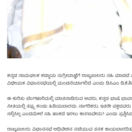
ಕನ್ನಡ ನಾಮಫಲಕ ಕಡ್ಡಾಯ ಸುಗ್ರೀವಾಜ್ಞೆಗೆ ರಾಜ್ಯಪಾಲರು ಸಹಿ ಮಾಡದೆ 
ವಿಧೇಯಕ ವಿಧಾನಸಭೆಯಲ್ಲಿ ಮಂಡನೆಯಾಗಲಿದೆ ಎಂದು ಡಿಸಿಎಂ ಡಿ.ಕೆ.ಶಿವಕ
ಈ ಕುರಿತು ಬೆಂಗಳೂರಿಮಲ್ಲಿ ಮಾತನಾಡಿರುವ ಅವರು, ಕನ್ನಡ ಭಾಷೆ ಭಾವಾನಾತ
ನೀತಿಯಲ್ಲಿ ತಪ್ಪು ಕಂಡು ಹಿಡಿಯಬಾರದು. ನಾಗರಿಕರು, ಇತರೇ ಪಕ್ಷದವರು 
ಸಲ್ಲಿಸಿಲ್ಲ ಎಂದಮೇಲೆ ಸಹಿ ಹಾಕದೆ ಇರಲು ಕಾರಣವೇನು? ಎಂದು ಪ್ರಶ್ನಿಸಿದ್ದ
ರಾಜ್ಯಪಾಲರು ವಿಧಾನಸಭೆ ಅಧಿವೇಶನ ನಡೆಯುವ ತನಕ ಕಾಯಬಾರದಿತ್ತು. 