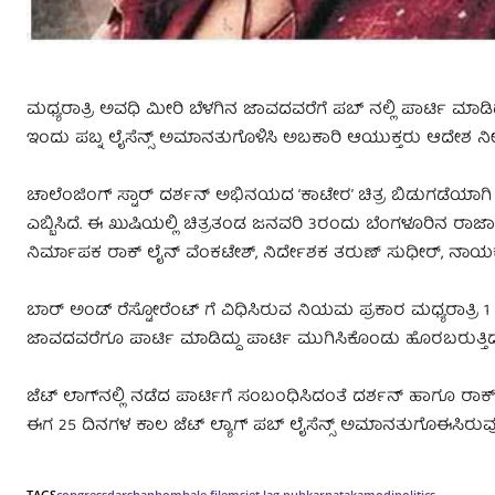
ಮಧ್ಯರಾತ್ರಿ ಅವಧಿ ಮೀರಿ ಬೆಳಗಿನ ಜಾವದವರೆಗೆ ಪಬ್ ನಲ್ಲಿ ಪಾರ್ಟಿ ಮಾ
ಇಂದು ಪಬ್ನ ಲೈಸೆನ್ಸ್ ಅಮಾನತುಗೊಳಿಸಿ ಅಬಕಾರಿ ಆಯುಕ್ತರು ಆದೇಶ ನೀಡ
ಚಾಲೆಂಜಿಂಗ್ ಸ್ಟಾರ್ ದರ್ಶನ್ ಅಭಿನಯದ ‘ಕಾಟೇರ’ ಚಿತ್ರ ಬಿಡುಗಡೆಯಾಗಿ 
ಎಬ್ಬಿಸಿದೆ. ಈ ಖುಷಿಯಲ್ಲಿ ಚಿತ್ರತಂಡ ಜನವರಿ 3ರಂದು ಬೆಂಗಳೂರಿನ ರಾಜಾಜಿನಗ
ನಿರ್ಮಾಪಕ ರಾಕ್ ಲೈನ್ ವೆಂಕಟೇಶ್, ನಿರ್ದೇಶಕ ತರುಣ್ ಸುಧೀರ್, ನಾಯ
ಬಾರ್ ಅಂಡ್ ರೆಸ್ಟೋರೆಂಟ್ ಗೆ ವಿಧಿಸಿರುವ ನಿಯಮ ಪ್ರಕಾರ ಮಧ್ಯರಾತ್ರಿ 1
ಜಾವದವರೆಗೂ ಪಾರ್ಟಿ ಮಾಡಿದ್ದು ಪಾರ್ಟಿ ಮುಗಿಸಿಕೊಂಡು ಹೊರಬರುತ್ತಿದ್ದ ದ
ಜೆಟ್ ಲಾಗ್‌ನಲ್ಲಿ ನಡೆದ ಪಾರ್ಟಿಗೆ ಸಂಬಂಧಿಸಿದಂತೆ ದರ್ಶನ್ ಹಾಗೂ ರಾಕ್​ಲೈ
ಈಗ 25 ದಿನಗಳ ಕಾಲ ಜೆಟ್ ಲ್ಯಾಗ್ ಪಬ್ ಲೈಸೆನ್ಸ್ ಅಮಾನತುಗೊಈಸಿರುವ
TAGS
congress
darshan
hombale filems
jet lag pub
karnataka
modi
politics