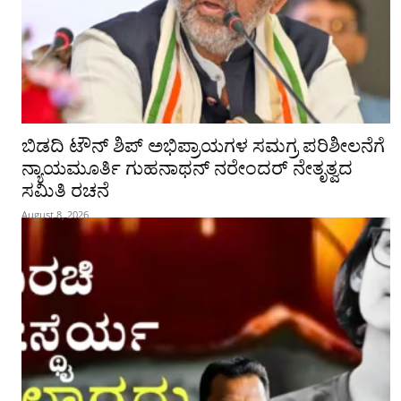
ಬಿಡದಿ ಟೌನ್ ಶಿಪ್ ಅಭಿಪ್ರಾಯಗಳ ಸಮಗ್ರ ಪರಿಶೀಲನೆಗೆ
ನ್ಯಾಯಮೂರ್ತಿ ಗುಹನಾಥನ್ ನರೇಂದರ್ ನೇತೃತ್ವದ
ಸಮಿತಿ ರಚನೆ
August 8, 2026