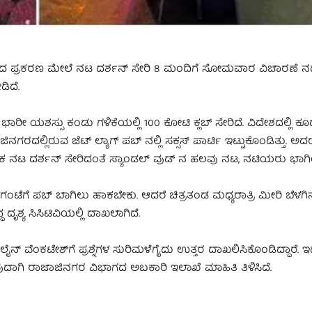
ಡಿದ ಪ್ರಕರಣ ಮೇಲೆ ನಟ ದರ್ಶನ್ ಸೇರಿ 8 ಮಂದಿಗೆ ಸೋಮವಾರ ವಿಚಾರಣೆ ನಡೆಸಿ
ಿದೆ.
ಭಾರೀ ಯಶಸ್ಸು ಕಂಡು ಗಳಿಕೆಯಲ್ಲಿ 100 ಕೋಟಿ ಕ್ಲಬ್ ಸೇರಿದೆ. ವಿದೇಶದಲ್ಲಿ 
ರದಲ್ಲಿರುವ ಜೆಟ್ ಲ್ಯಾಗ್ ಪಬ್ ನಲ್ಲಿ ಸಕ್ಸಸ್ ಪಾರ್ಟಿ ಇಟ್ಟುಕೊಂಡಿತ್ತು. ಅದರಲ್
ಕ ನಟ ದರ್ಶನ್ ಸೇರಿದಂತೆ ಸ್ಯಾಂಡಲ್ ವುಡ್ ನ ಹಲವು ನಟ, ನಟಿಯರು ಭಾಗಿಯ
 ಗಂಟೆಗೆ ಪಬ್ ಬಾಗಿಲು ಹಾಕಬೇಕು. ಆದರೆ ಚಿತ್ರತಂಡ ಮಧ್ಯರಾತ್ರಿ ಮೀರಿ ಬೆಳಗಿ
ೃಶ್ಯ ಸಿಸಿಟಿವಿಯಲ್ಲಿ ದಾಖಲಾಗಿದೆ.
ನ್​ ವೆಂಕಟೇಶ್​ಗೆ ಪ್ರಶ್ನೆಗಳ ಸುರಿಮಳೆಗೈದು ಉತ್ತರ ದಾಖಲಿಸಿಕೊಂಡಿದ್ದಾರೆ. ಇದ
ುದಾಗಿ ರಾಜಾಜಿನಗರ ವಿಭಾಗದ ಅಬಕಾರಿ ಇಲಾಖೆ ಮಾಹಿತಿ ತಿಳಿಸಿದೆ.