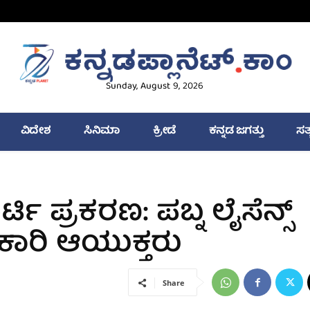
Sunday, August 9, 2026
ವಿದೇಶ
ಸಿನಿಮಾ
ಕ್ರೀಡೆ
ಕನ್ನಡ ಜಗತ್ತು
ಸತ
್ಟಿ ಪ್ರಕರಣ: ಪಬ್ನ ಲೈಸೆನ್ಸ್
ಾರಿ ಆಯುಕ್ತರು
Share