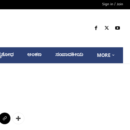
Sign in / Join
್ಯಶೋಧ
ಅಂಕಣ
ಸಂಪಾದಕೀಯ
MORE