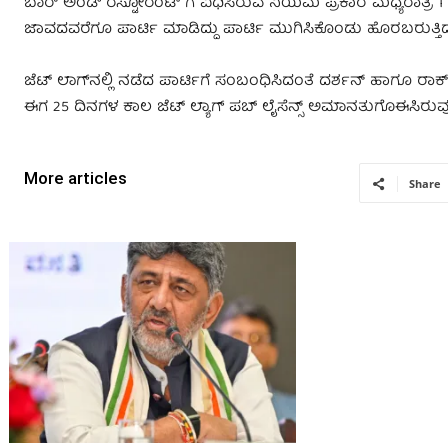
ಬಾರ್ ಅಂಡ್ ರೆಸ್ಟೋರೆಂಟ್ ಗೆ ವಿಧಿಸಿರುವ ನಿಯಮ ಪ್ರಕಾರ ಮಧ್ಯರಾತ್ರಿ 1
ಜಾವದವರೆಗೂ ಪಾರ್ಟಿ ಮಾಡಿದ್ದು ಪಾರ್ಟಿ ಮುಗಿಸಿಕೊಂಡು ಹೊರಬರುತ್ತಿದ್ದ ದ
ಜೆಟ್ ಲಾಗ್‌ನಲ್ಲಿ ನಡೆದ ಪಾರ್ಟಿಗೆ ಸಂಬಂಧಿಸಿದಂತೆ ದರ್ಶನ್ ಹಾಗೂ ರಾಕ್​ಲೈ
ಈಗ 25 ದಿನಗಳ ಕಾಲ ಜೆಟ್ ಲ್ಯಾಗ್ ಪಬ್ ಲೈಸೆನ್ಸ್ ಅಮಾನತುಗೊಈಸಿರುವ
More articles
Share