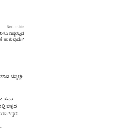
Next article
ಿಗೂ ನಿಷ್ಠರಲ್ಲದ
ಮಣೆ ಹಾಕುವುದೇ?
ದ ಬೆನ್ನಲ್ಲೇ
ಕೂಡ ಹವಾ
ಲಿ ಚಿತ್ರದ
ಾಗಿದ್ದರು.