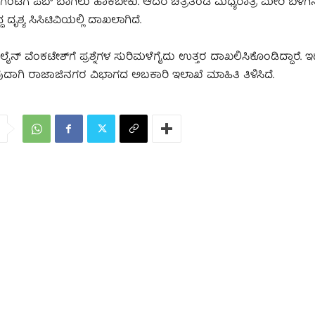
 ಗಂಟೆಗೆ ಪಬ್ ಬಾಗಿಲು ಹಾಕಬೇಕು. ಆದರೆ ಚಿತ್ರತಂಡ ಮಧ್ಯರಾತ್ರಿ ಮೀರಿ ಬೆಳಗಿ
ೃಶ್ಯ ಸಿಸಿಟಿವಿಯಲ್ಲಿ ದಾಖಲಾಗಿದೆ.
ನ್​ ವೆಂಕಟೇಶ್​ಗೆ ಪ್ರಶ್ನೆಗಳ ಸುರಿಮಳೆಗೈದು ಉತ್ತರ ದಾಖಲಿಸಿಕೊಂಡಿದ್ದಾರೆ. ಇದ
ುದಾಗಿ ರಾಜಾಜಿನಗರ ವಿಭಾಗದ ಅಬಕಾರಿ ಇಲಾಖೆ ಮಾಹಿತಿ ತಿಳಿಸಿದೆ.