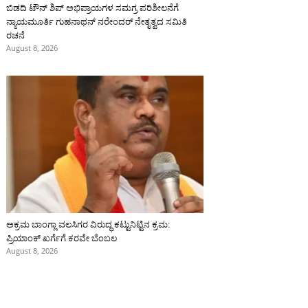
ಬಿಡದಿ ಟೌನ್ ಶಿಪ್ ಅಭಿಪ್ರಾಯಗಳ ಸಮಗ್ರ ಪರಿಶೀಲನೆಗೆ
ನ್ಯಾಯಮೂರ್ತಿ ಗುಹನಾಥನ್ ನರೇಂದರ್ ನೇತೃತ್ವದ ಸಮಿತಿ
ರಚನೆ
August 8, 2026
ಅಕ್ರಮ ಬಾಂಗ್ಲಾ ವಲಸಿಗರ ವಿರುದ್ಧ ಕಟ್ಟುನಿಟ್ಟಿನ ಕ್ರಮ:
ಪ್ರಿಯಾಂಕ್ ಖರ್ಗೆಗೆ ಕರವೇ ಬೆಂಬಲ
August 8, 2026