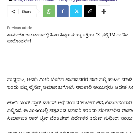
Share
Previous article
ಸಾಮಾಜಿಕ ಜಾಲತಾಣದಲ್ಲಿ ಸಿಎಂ ಸಿದ್ದರಾಮಯ್ಯ ಸಕ್ರಿಯ: ‘X’ ನಲ್ಲಿ 1M ದಾಟಿದ
ಫಾಲೋವರ್ಸ್!
ಮಧ್ಯರಾತ್ರಿ ಅವಧಿ ಮೀರಿ ಬೆಳಗಿನ ಜಾವದವರೆಗೆ ಪಬ್ ನಲ್ಲಿ ಪಾರ್ಟಿ ಮಾ
ಇಂದು ಪಬ್ನ ಲೈಸೆನ್ಸ್ ಅಮಾನತುಗೊಳಿಸಿ ಅಬಕಾರಿ ಆಯುಕ್ತರು ಆದೇಶ ನೀಡ
ಚಾಲೆಂಜಿಂಗ್ ಸ್ಟಾರ್ ದರ್ಶನ್ ಅಭಿನಯದ ‘ಕಾಟೇರ’ ಚಿತ್ರ ಬಿಡುಗಡೆಯಾಗಿ 
ಎಬ್ಬಿಸಿದೆ. ಈ ಖುಷಿಯಲ್ಲಿ ಚಿತ್ರತಂಡ ಜನವರಿ 3ರಂದು ಬೆಂಗಳೂರಿನ ರಾಜಾಜಿನಗ
ನಿರ್ಮಾಪಕ ರಾಕ್ ಲೈನ್ ವೆಂಕಟೇಶ್, ನಿರ್ದೇಶಕ ತರುಣ್ ಸುಧೀರ್, ನಾಯ