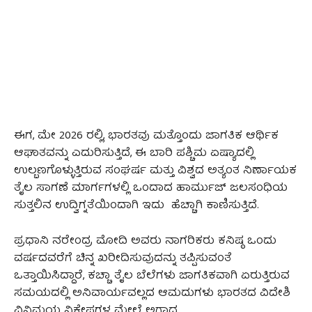
ಈಗ, ಮೇ 2026 ರಲ್ಲಿ, ಭಾರತವು ಮತ್ತೊಂದು ಜಾಗತಿಕ ಆರ್ಥಿಕ
ಆಘಾತವನ್ನು ಎದುರಿಸುತ್ತಿದೆ, ಈ ಬಾರಿ ಪಶ್ಚಿಮ ಏಷ್ಯಾದಲ್ಲಿ
ಉಲ್ಬಣಗೊಳ್ಳುತ್ತಿರುವ ಸಂಘರ್ಷ ಮತ್ತು ವಿಶ್ವದ ಅತ್ಯಂತ ನಿರ್ಣಾಯಕ
ತೈಲ ಸಾಗಣೆ ಮಾರ್ಗಗಳಲ್ಲಿ ಒಂದಾದ ಹಾರ್ಮುಜ್ ಜಲಸಂಧಿಯ
ಸುತ್ತಲಿನ ಉದ್ವಿಗ್ನತೆಯಿಂದಾಗಿ ಇದು ಹೆಚ್ಚಾಗಿ ಕಾಣಿಸುತ್ತಿದೆ.
ಪ್ರಧಾನಿ ನರೇಂದ್ರ ಮೋದಿ ಅವರು ನಾಗರಿಕರು ಕನಿಷ್ಠ ಒಂದು
ವರ್ಷದವರೆಗೆ ಚಿನ್ನ ಖರೀದಿಸುವುದನ್ನು ತಪ್ಪಿಸುವಂತೆ
ಒತ್ತಾಯಿಸಿದ್ದಾರೆ, ಕಚ್ಚಾ ತೈಲ ಬೆಲೆಗಳು ಜಾಗತಿಕವಾಗಿ ಏರುತ್ತಿರುವ
ಸಮಯದಲ್ಲಿ ಅನಿವಾರ್ಯವಲ್ಲದ ಆಮದುಗಳು ಭಾರತದ ವಿದೇಶಿ
ವಿನಿಮಯ ನಿಕ್ಷೇಪಗಳ ಮೇಲೆ ಅಗಾಧ