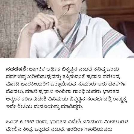
ನವದೆಹಲಿ:
ಜಾಗತಿಕ ಆರ್ಥಿಕ ಬಿಕ್ಕಟ್ಟಿನ ನಡುವೆ ಕನಿಷ್ಠ ಒಂದು
ವರ್ಷ ಚಿನ್ನ ಖರೀದಿಸುವುದನ್ನು ತಪ್ಪಿಸುವಂತೆ ಪ್ರಧಾನಿ ನರೇಂದ್ರ
ಮೋದಿ ಭಾರತೀಯರಿಗೆ ಒತ್ತಾಯಿಸುವ ಸುಮಾರು ಆರು ದಶಕಗಳ
ಮೊದಲು, ಮಾಜಿ ಪ್ರಧಾನಿ ಇಂದಿರಾ ಗಾಂಧಿಯವರು ಭಾರತದ
ಅತ್ಯಂತ ಕಠಿಣ ವಿದೇಶಿ ವಿನಿಮಯ ಬಿಕ್ಕಟ್ಟಿನ ಸಂದರ್ಭದಲ್ಲಿ ರಾಷ್ಟ್ರಕ್ಕೆ
ಇದೇ ರೀತಿಯ ಮನವಿಯನ್ನು ಮಾಡಿದ್ದರು.
ಜೂನ್ 6, 1967 ರಂದು, ಭಾರತದ ವಿದೇಶಿ ವಿನಿಮಯ ಮೀಸಲುಗಳ
ಮೇಲಿನ ತೀವ್ರ ಒತ್ತಡದ ನಡುವೆ, ಇಂದಿರಾ ಗಾಂಧಿಯವರು