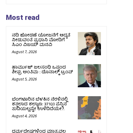
Most read
ನದಿ ಜೋಡಣೆ ಯೋಜನೆಗೆ ಆದ್ಯತೆ
ನೀಡುವಂತೆ ಪ್ರಧಾನಿ ಮೋದಿಗೆ
ಸಿಎಂ ವಿಜಯ್‌ ಮನವಿ
August 7, 2026
ಹಾರ್ಮುಜ್‌ ಜಲಸಂಧಿ ಒಪ್ಪಂದ
ಶೀಘ್ರ ಅಂತಿಮ : ಡೊನಾಲ್ಡ್‌ ಟ್ರಂಪ್‌
August 5, 2026
ಬೆಂಗಳೂರಿನ ಬೆಳಕಿನ ನೆರಳಿನಲ್ಲಿ
ಕತ್ತಲಾದ ಕಲ್ಯಾಣ: 371(J) ಪೆನ್ನಿನ
ತುದಿಯಲ್ಲಷ್ಟೇ ಉಳಿದಿದೆಯೇ?.
August 4, 2026
ಧರ್ಮದ್ವೇಷಗಳಿಂದ ಮಾತ್ರವಲ್ಲ