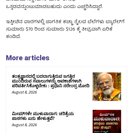
ಒತ್ತಡವನ್ನುಂಟುಮಾಡಬಹುದು ಎಂದು ಎಚ್ಚರಿಸಿದ್ದಾರೆ.
ಇತ್ತೀಚಿನ ವಾರಗಳಲ್ಲಿ ಜಾಗತಿಕ ಕಚ್ಚಾ ತೈಲದ ಬೆಲೆಗಳು ಬ್ಯಾರೆಲ್‌ಗೆ
ಸುಮಾರು $70 ರಿಂದ ಸುಮಾರು $126 ಕ್ಕೆ ತೀವ್ರವಾಗಿ ಏರಿಕೆ
ಕಂಡಿದೆ.
More articles
ತಂತ್ರಜ್ಞಾನದಲ್ಲಿ ಬದಲಾಗುತ್ತಿರುವ ಜಗತ್ತಿನ
ಮುಂದಿರುವ ಸವಾಲುಗಳನ್ನು ಅವಕಾಶಗಳಾಗಿ
ಪರಿವರ್ತಿಸಿಕೊಳ್ಳಬೇಕು : ಪ್ರಧಾನಿ ನರೇಂದ್ರ ಮೋದಿ
August 8, 2026
ಮೀಮ್‌ಗಳೇ ಮುಳುವಾದಾಗ: ಚರಿತ್ರೆಯ
ಪಾಠಗಳು ಏನು ಹೇಳುತ್ತವೆ?
August 8, 2026