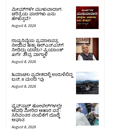
ಮೀಮ್‌ಗಳೇ ಮುಳುವಾದಾಗ:
ಚರಿತ್ರೆಯ ಪಾಠಗಳು ಏನು
ಹೇಳುತ್ತವೆ?
August 8, 2026
ರಾಷ್ಟ್ರನಿಷ್ಠೆಯ ಪ್ರಮಾಣಪತ್ರ
ನೀಡುವ ಹಕ್ಕು ಆರ್‌ಎಸ್‌ಎಸ್‌ಗೆ
ನೀಡಿದ್ದು ಯಾರು? ಪ್ರಿಯಾಂಕ್
ಖರ್ಗೆ ತೀವ್ರ ವಾಗ್ದಾಳಿ
August 8, 2026
ಹಿಮಾಚಲ ಪ್ರದೇಶದಲ್ಲಿ ಉರುಳಿಬಿದ್ದ
ಬಸ್‌, 8 ಮಂದಿ *ವು
August 8, 2026
ಫೈವ್‌ಸ್ಟಾರ್ ಹೋಟೆಲ್‌ಗಳಲ್ಲೇ
ಅವಧಿ ಮೀರಿದ ಆಹಾರ ಪತ್ತೆ :
ಸಿರಿವಂತರ ನಂಬಿಕೆಗೆ ದೊಡ್ಡ
ಅಘಾತ
August 8, 2026