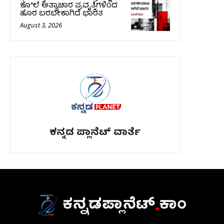
ಕೊ*ಲೆ ಅತ್ಯಾಚಾರ ಪ್ರವೃತ್ತಿಗಳಿಂದ
ಹೊರ ಬರಬೇಕಾಗಿದೆ ಭಾರತ
August 3, 2026
ಕನ್ನಡ ಪ್ಲಾನೆಟ್ ವಾರ್ತೆ