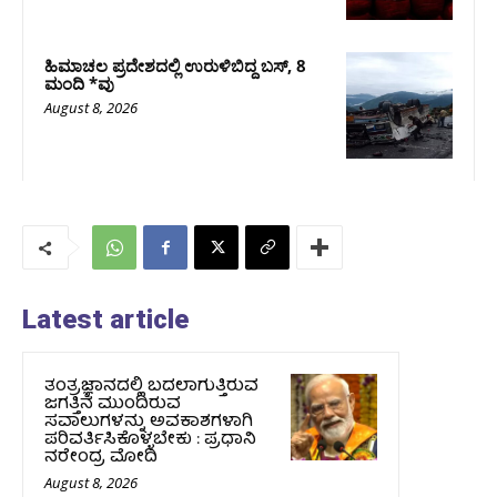
ಹಿಮಾಚಲ ಪ್ರದೇಶದಲ್ಲಿ ಉರುಳಿಬಿದ್ದ ಬಸ್‌, 8
ಮಂದಿ *ವು
August 8, 2026
Latest article
ತಂತ್ರಜ್ಞಾನದಲ್ಲಿ ಬದಲಾಗುತ್ತಿರುವ
ಜಗತ್ತಿನ ಮುಂದಿರುವ
ಸವಾಲುಗಳನ್ನು ಅವಕಾಶಗಳಾಗಿ
ಪರಿವರ್ತಿಸಿಕೊಳ್ಳಬೇಕು : ಪ್ರಧಾನಿ
ನರೇಂದ್ರ ಮೋದಿ
August 8, 2026