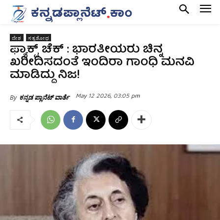
ದೇಶ
ಸತ್ಯಶೋಧ
ಫ್ಯಾಕ್ಟ್‌ ಚೆಕ್‌ : ಭಾರತೀಯರು ಚಿನ್ನ
ಖರೀದಿಸದಂತೆ ಇಂದಿರಾ ಗಾಂಧಿ ಮನವಿ
ಮಾಡಿದ್ದು ನಿಜ!
May 12 2026, 03:05 pm
By
ಕನ್ನಡ ಪ್ಲಾನೆಟ್ ವಾರ್ತೆ