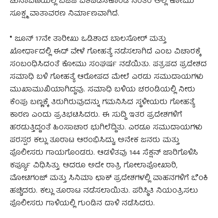
ಚುನಾವಣೆಯಲ್ಲಿ ಬಿಜೆಪಿ ವಶಪಡಿಸಿಕೊಂಡ ನಂತರ ಅಲ್ಲಿ ಕೋಮು
ಸೂಕ್ಷ್ಮ ವಾತಾವರಣ ನಿರ್ಮಾಣವಾಗಿದೆ.
*
ಜೂನ್ 17ನೇ ತಾರೀಖು ಒಡಿಶಾದ ಬಾಲಸೋರ್ ಮತ್ತು
ಖೋರ್ಧಾದಲ್ಲಿ ಈದ್ ವೇಳೆ ಗೋಹತ್ಯೆ ನಡೆಸಲಾಗಿದೆ ಎಂಬ ವಿಚಾರಕ್ಕೆ
ಸಂಬಂಧಿಸಿದಂತೆ ಕೋಮು ಸಂಘರ್ಷ ನಡೆಯಿತು. ಪತ್ರಪದ ಪ್ರದೇಶದ
ಸಮಾಧಿ ಬಳಿ ಗೋಹತ್ಯೆ ಆರೋಪದ ಮೇಲೆ ಎರಡು ಸಮುದಾಯಗಳು
ಮುಖಾಮುಖಿಯಾಗಿದ್ದವು. ಸಮಾಧಿ ಬಳಿಯ ಚರಂಡಿಯಲ್ಲಿ ನೀರು
ಕೆಂಪು ಬಣ್ಣಕ್ಕೆ ತಿರುಗಿರುವುದನ್ನು ಗಮನಿಸಿದ ಸ್ಥಳೀಯರು ಗೋಹತ್ಯೆ
ಕಾರಣ ಎಂದು ಪ್ರತಿಭಟಿಸಿದರು. ಈ ಸುದ್ದಿ ಇತರ ಪ್ರದೇಶಗಳಿಗೆ
ಹರಡುತ್ತಿದ್ದಂತೆ ಹಿಂಸಾಚಾರ ಭುಗಿಲೆದ್ದಿತು. ಎರಡೂ ಸಮುದಾಯಗಳು
ಪರಸ್ಪರ ಕಲ್ಲು ತೂರಾಟ ಆರಂಭಿಸಿದ್ದು, ಅನೇಕ ಜನರು ಮತ್ತು
ಪೊಲೀಸರು ಗಾಯಗೊಂಡರು. ಆಡಳಿತವು 144 ಸೆಕ್ಷನ್ ಜಾರಿಗೊಳಿಸಿ
ಕರ್ಫ್ಯೂ ವಿಧಿಸಿತ್ತು. ಆದರೂ ಅದೇ ರಾತ್ರಿ ಗೋಲಾಪೋಖಾರಿ,
ಮೋಟಿಗಂಜ್ ಮತ್ತು ಸಿನಿಮಾ ಛಾಕ್ ಪ್ರದೇಶಗಳಲ್ಲಿ ವಾಹನಗಳಿಗೆ ಬೆಂಕಿ
ಹಚ್ಚಿದರು. ಕಲ್ಲು ತೂರಾಟ ನಡೆಸಲಾಯಿತು. ಪರಿಸ್ಥಿತಿ ನಿಯಂತ್ರಿಸಲು
ಪೊಲೀಸರು ಗಾಳಿಯಲ್ಲಿ ಗುಂಡಿನ ದಾಳಿ ನಡೆಸಿದರು.