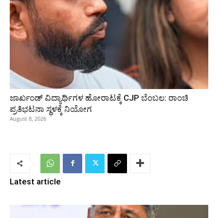
ಜಾರ್ಖಂಡ್‌ ವಿದ್ಯಾರ್ಥಿಗಳ ಹೋರಾಟಕ್ಕೆ CJP ಬೆಂಬಲ: ರಾಂಚಿ
ಪ್ರತಿಭಟನಾ ಸ್ಥಳಕ್ಕೆ ನಿಯೋಗ
August 8, 2026
Latest article