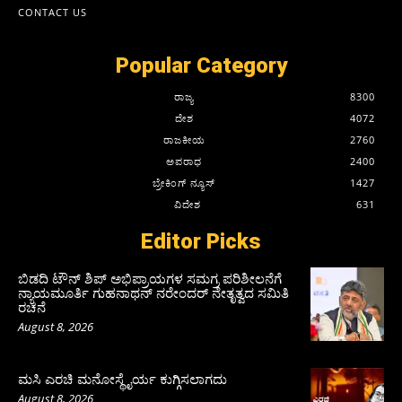
CONTACT US
Popular Category
ರಾಜ್ಯ
8300
ದೇಶ
4072
ರಾಜಕೀಯ
2760
ಅಪರಾಧ
2400
ಬ್ರೇಕಿಂಗ್ ನ್ಯೂಸ್
1427
ವಿದೇಶ
631
Editor Picks
ಬಿಡದಿ ಟೌನ್ ಶಿಪ್ ಅಭಿಪ್ರಾಯಗಳ ಸಮಗ್ರ ಪರಿಶೀಲನೆಗೆ
ನ್ಯಾಯಮೂರ್ತಿ ಗುಹನಾಥನ್ ನರೇಂದರ್ ನೇತೃತ್ವದ ಸಮಿತಿ
ರಚನೆ
August 8, 2026
ಮಸಿ ಎರಚಿ ಮನೋಸ್ಥೈರ್ಯ ಕುಗ್ಗಿಸಲಾಗದು
August 8, 2026