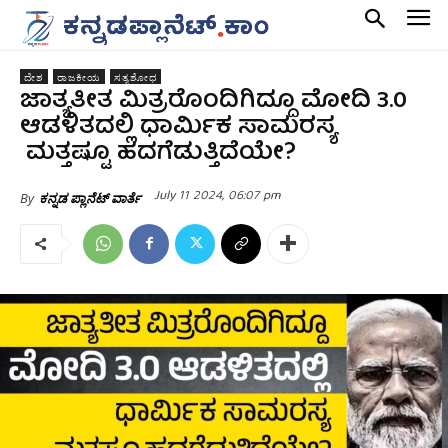
ದೇಶ
ರಾಜಕೀಯ
ಸತ್ಯಶೋಧ
ಜಾತ್ಯತೀತ ಮಿತ್ರರೊಂದಿಗಿದ್ದೂ ಮೋದಿ 3.0
ಆಡಳಿತದಲ್ಲಿ ಧಾರ್ಮಿಕ ಸಾಮರಸ್ಯ
ಮತ್ತಷ್ಟೂ ಹದಗೆಡುತ್ತಿದೆಯೇ?
July 11 2024, 06:07 pm
By
ಕನ್ನಡ ಪ್ಲಾನೆಟ್ ವಾರ್ತೆ