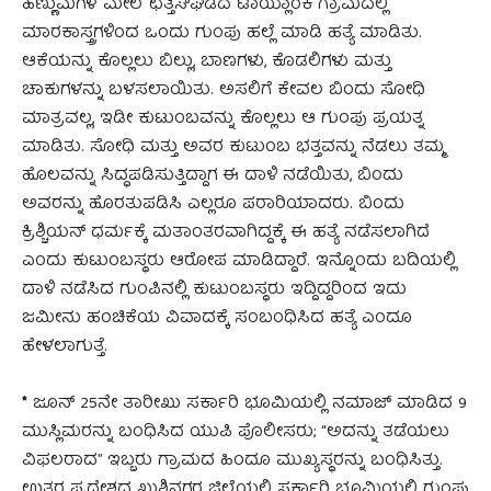
ಹೆಣ್ಣುಮಗಳ ಮೇಲೆ ಛತ್ತಿಸ್‌ಘಡದ ಟಾಯ್ಲಾಂಕ ಗ್ರಾಮದಲ್ಲಿ
ಮಾರಕಾಸ್ತ್ರಗಳಿಂದ ಒಂದು ಗುಂಪು ಹಲ್ಲೆ ಮಾಡಿ ಹತ್ಯೆ ಮಾಡಿತು.
ಆಕೆಯನ್ನು ಕೊಲ್ಲಲು ಬಿಲ್ಲು, ಬಾಣಗಳು, ಕೊಡಲಿಗಳು ಮತ್ತು
ಚಾಕುಗಳನ್ನು ಬಳಸಲಾಯಿತು. ಅಸಲಿಗೆ ಕೇವಲ ಬಿಂದು ಸೋಧಿ
ಮಾತ್ರವಲ್ಲ, ಇಡೀ ಕುಟುಂಬವನ್ನು ಕೊಲ್ಲಲು ಆ ಗುಂಪು ಪ್ರಯತ್ನ
ಮಾಡಿತು. ಸೋಧಿ ಮತ್ತು ಅವರ ಕುಟುಂಬ ಭತ್ತವನ್ನು ನೆಡಲು ತಮ್ಮ
ಹೊಲವನ್ನು ಸಿದ್ಧಪಡಿಸುತ್ತಿದ್ದಾಗ ಈ ದಾಳಿ ನಡೆಯಿತು, ಬಿಂದು
ಅವರನ್ನು ಹೊರತುಪಡಿಸಿ ಎಲ್ಲರೂ ಪರಾರಿಯಾದರು. ಬಿಂದು
ಕ್ರಿಶ್ಚಿಯನ್ ಧರ್ಮಕ್ಕೆ ಮತಾಂತರವಾಗಿದ್ದಕ್ಕೆ ಈ ಹತ್ಯೆ ನಡೆಸಲಾಗಿದೆ
ಎಂದು ಕುಟುಂಬಸ್ಥರು ಆರೋಪ ಮಾಡಿದ್ದಾರೆ. ಇನ್ನೊಂದು ಬದಿಯಲ್ಲಿ
ದಾಳಿ ನಡೆಸಿದ ಗುಂಪಿನಲ್ಲಿ ಕುಟುಂಬಸ್ಥರು ಇದ್ದಿದ್ದರಿಂದ ಇದು
ಜಮೀನು ಹಂಚಿಕೆಯ ವಿವಾದಕ್ಕೆ ಸಂಬಂಧಿಸಿದ ಹತ್ಯೆ ಎಂದೂ
ಹೇಳಲಾಗುತ್ತೆ.
*
ಜೂನ್ 25ನೇ ತಾರೀಖು ಸರ್ಕಾರಿ ಭೂಮಿಯಲ್ಲಿ ನಮಾಜ್ ಮಾಡಿದ 9
ಮುಸ್ಲಿಮರನ್ನು ಬಂಧಿಸಿದ ಯುಪಿ ಪೊಲೀಸರು; “ಅದನ್ನು ತಡೆಯಲು
ವಿಫಲರಾದ” ಇಬ್ಬರು ಗ್ರಾಮದ ಹಿಂದೂ ಮುಖ್ಯಸ್ಥರನ್ನು ಬಂಧಿಸಿತ್ತು.
ಉತ್ತರ ಪ್ರದೇಶದ ಖುಶಿನಗರ ಜಿಲ್ಲೆಯಲ್ಲಿ ಸರ್ಕಾರಿ ಭೂಮಿಯಲ್ಲಿ ಗುಂಪು