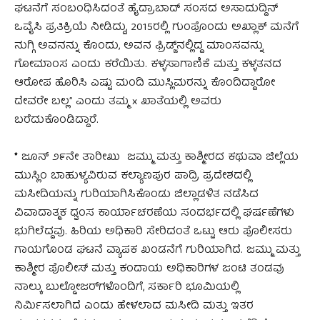
ಘಟನೆಗೆ ಸಂಬಂಧಿಸಿದಂತೆ ಹೈದ್ರಾಬಾದ್ ಸಂಸದ ಅಸಾದುದ್ದಿನ್
ಒವೈಸಿ ಪ್ರತಿಕ್ರಿಯೆ ನೀಡಿದ್ದು, 2015ರಲ್ಲಿ ಗುಂಪೊಂದು ಅಖ್ಲಾಕ್ ಮನೆಗೆ
ನುಗ್ಗಿ ಅವನನ್ನು ಕೊಂದು, ಅವನ ಫ್ರಿಡ್ಜ್‌ನಲ್ಲಿದ್ದ ಮಾಂಸವನ್ನು
ಗೋಮಾಂಸ ಎಂದು ಕರೆಯಿತು. ಕಳ್ಳಸಾಗಾಣಿಕೆ ಮತ್ತು ಕಳ್ಳತನದ
ಆರೋಪ ಹೊರಿಸಿ ಎಷ್ಟು ಮಂದಿ ಮುಸ್ಲಿಮರನ್ನು ಕೊಂದಿದ್ದಾರೋ
ದೇವರೇ ಬಲ್ಲ” ಎಂದು ತಮ್ಮ x ಖಾತೆಯಲ್ಲಿ ಅವರು
ಬರೆದುಕೊಂಡಿದ್ದಾರೆ.
*
ಜೂನ್ ೨೯ನೇ ತಾರೀಖು ಜಮ್ಮು ಮತ್ತು ಕಾಶ್ಮೀರದ ಕಥುವಾ ಜಿಲ್ಲೆಯ
ಮುಸ್ಲಿಂ ಬಾಹುಳ್ಯವಿರುವ ಕಲ್ಯಾಣಪುರ ಪಾದ್ರಿ ಪ್ರದೇಶದಲ್ಲಿ
ಮಸೀದಿಯನ್ನು ಗುರಿಯಾಗಿಸಿಕೊಂಡು ಜಿಲ್ಲಾಡಳಿತ ನಡೆಸಿದ
ವಿವಾದಾತ್ಮಕ ಧ್ವಂಸ ಕಾರ್ಯಾಚರಣೆಯ ಸಂದರ್ಭದಲ್ಲಿ ಘರ್ಷಣೆಗಳು
ಭುಗಿಲೆದ್ದವು. ಹಿರಿಯ ಅಧಿಕಾರಿ ಸೇರಿದಂತೆ ಒಟ್ಟು ಆರು ಪೊಲೀಸರು
ಗಾಯಗೊಂಡ ಘಟನೆ ವ್ಯಾಪಕ ಖಂಡನೆಗೆ ಗುರಿಯಾಗಿದೆ. ಜಮ್ಮು ಮತ್ತು
ಕಾಶ್ಮೀರ ಪೊಲೀಸ್ ಮತ್ತು ಕಂದಾಯ ಅಧಿಕಾರಿಗಳ ಜಂಟಿ ತಂಡವು
ನಾಲ್ಕು ಬುಲ್ಡೋಜರ್‌ಗಳೊಂದಿಗೆ, ಸರ್ಕಾರಿ ಭೂಮಿಯಲ್ಲಿ
ನಿರ್ಮಿಸಲಾಗಿದೆ ಎಂದು ಹೇಳಲಾದ ಮಸೀದಿ ಮತ್ತು ಇತರ