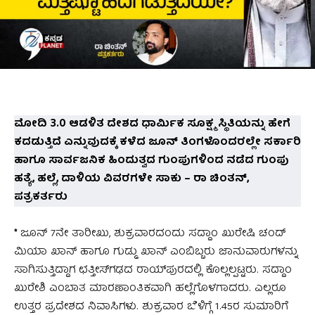
ಮೋದಿ 3.0 ಆಡಳಿತ ದೇಶದ ಧಾರ್ಮಿಕ ಸೂಕ್ಷ್ಮ ಸ್ಥಿತಿಯನ್ನು ಹೇಗೆ
ಕದಡುತ್ತಿದೆ ಎನ್ನುವುದಕ್ಕೆ ಕಳೆದ ಜೂನ್ ತಿಂಗಳೊಂದರಲ್ಲೇ ಸರ್ಕಾರಿ
ಹಾಗೂ ಸಾರ್ವಜನಿಕ ಹಿಂದುತ್ವದ ಗುಂಪುಗಳಿಂದ ನಡೆದ ಗುಂಪು
ಹತ್ಯೆ, ಹಲ್ಲೆ, ದಾಳಿಯ ವಿವರಗಳೇ ಸಾಕು – ರಾ ಚಿಂತನ್‌,
ಪತ್ರಕರ್ತರು
*
ಜೂನ್ 7ನೇ ತಾರೀಖು, ಶುಕ್ರವಾರದಂದು ಸದ್ದಾಂ ಖುರೇಷಿ ಚಂದ್
ಮಿಯಾ ಖಾನ್ ಹಾಗೂ ಗುಡ್ಡು ಖಾನ್ ಎಂಬಿಬ್ಬರು ಜಾನುವಾರುಗಳನ್ನು
ಸಾಗಿಸುತ್ತಿದ್ದಾಗ ಛತ್ತೀಸ್‌ಗಢದ ರಾಯ್‌ಪುರದಲ್ಲಿ ಕೊಲ್ಲಲ್ಪಟ್ಟರು. ಸದ್ದಾಂ
ಖುರೇಶಿ ಎಂಬಾತ ಮಾರಣಾಂತಿಕವಾಗಿ ಹಲ್ಲೆಗೊಳಗಾದರು. ಎಲ್ಲರೂ
ಉತ್ತರ ಪ್ರದೇಶದ ನಿವಾಸಿಗಳು. ಶುಕ್ರವಾರ ಬೆಳಿಗ್ಗೆ 1.45ರ ಸುಮಾರಿಗೆ