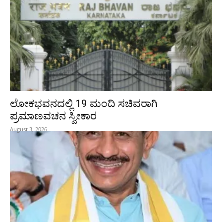
ಲೋಕಭವನದಲ್ಲಿ 19 ಮಂದಿ ಸಚಿವರಾಗಿ
ಪ್ರಮಾಣವಚನ ಸ್ವೀಕಾರ
August 3, 2026