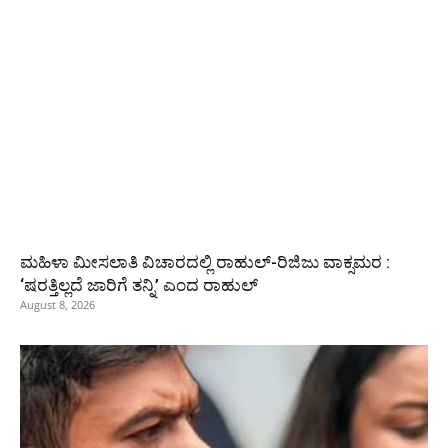
ಮಹಿಳಾ ಮೀಸಲಾತಿ ವಿಚಾರದಲ್ಲಿ ರಾಹುಲ್‌-ರಿಜಿಜು ವಾಕ್ಸಮರ :
‘ಷರತ್ತಿಲ್ಲದೆ ಜಾರಿಗೆ ತನ್ನಿ’ ಎಂದ ರಾಹುಲ್‌
August 8, 2026