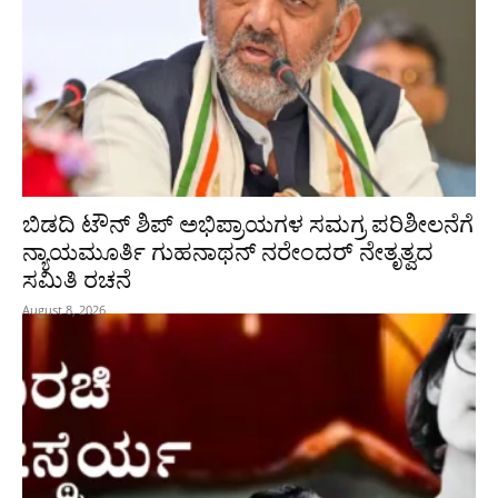
ಬಿಡದಿ ಟೌನ್ ಶಿಪ್ ಅಭಿಪ್ರಾಯಗಳ ಸಮಗ್ರ ಪರಿಶೀಲನೆಗೆ
ನ್ಯಾಯಮೂರ್ತಿ ಗುಹನಾಥನ್ ನರೇಂದರ್ ನೇತೃತ್ವದ
ಸಮಿತಿ ರಚನೆ
August 8, 2026