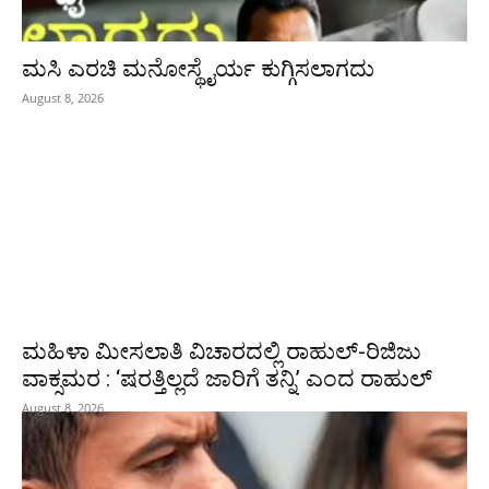
ಮಸಿ ಎರಚಿ ಮನೋಸ್ಥೈರ್ಯ ಕುಗ್ಗಿಸಲಾಗದು
August 8, 2026
ಮಹಿಳಾ ಮೀಸಲಾತಿ ವಿಚಾರದಲ್ಲಿ ರಾಹುಲ್‌-ರಿಜಿಜು
ವಾಕ್ಸಮರ : ‘ಷರತ್ತಿಲ್ಲದೆ ಜಾರಿಗೆ ತನ್ನಿ’ ಎಂದ ರಾಹುಲ್‌
August 8, 2026