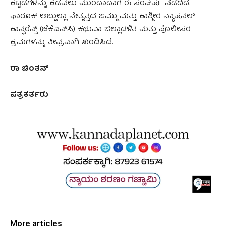
ಕಟ್ಟಡಗಳನ್ನು ಕೆಡವಲು ಮುಂದಾದಾಗ ಈ ಸಂಘರ್ಷ ನಡೆದಿದೆ.
ಫಾರೂಕ್ ಅಬ್ದುಲ್ಲಾ ನೇತೃತ್ವದ ಜಮ್ಮು ಮತ್ತು ಕಾಶ್ಮೀರ ನ್ಯಾಷನಲ್
ಕಾನ್ಫರೆನ್ಸ್ (ಜೆಕೆಎನ್‌ಸಿ) ಕಥುವಾ ಜಿಲ್ಲಾಡಳಿತ ಮತ್ತು ಪೊಲೀಸರ
ಕ್ರಮಗಳನ್ನು ತೀವ್ರವಾಗಿ ಖಂಡಿಸಿದೆ.
ರಾ ಚಿಂತನ್
ಪತ್ರಕರ್ತರು
More articles