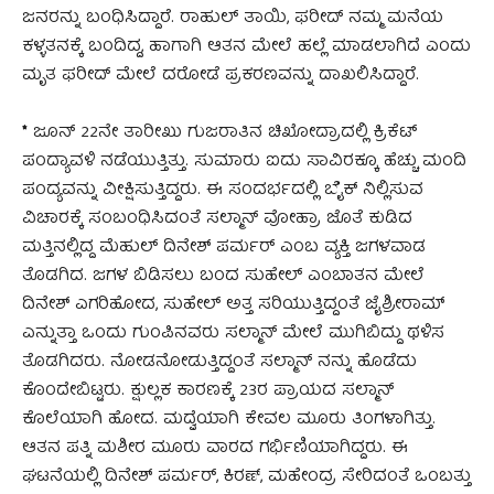
ಜನರನ್ನು ಬಂಧಿಸಿದ್ದಾರೆ. ರಾಹುಲ್ ತಾಯಿ, ಫರೀದ್ ನಮ್ಮ ಮನೆಯ
ಕಳ್ಳತನಕ್ಕೆ ಬಂದಿದ್ದ, ಹಾಗಾಗಿ ಆತನ ಮೇಲೆ ಹಲ್ಲೆ ಮಾಡಲಾಗಿದೆ ಎಂದು
ಮೃತ ಫರೀದ್ ಮೇಲೆ ದರೋಡೆ ಪ್ರಕರಣವನ್ನು ದಾಖಲಿಸಿದ್ದಾರೆ.
*
ಜೂನ್ 22ನೇ ತಾರೀಖು ಗುಜರಾತಿನ ಚಿಖೋದ್ರಾದಲ್ಲಿ ಕ್ರಿಕೆಟ್
ಪಂದ್ಯಾವಳಿ ನಡೆಯುತ್ತಿತ್ತು. ಸುಮಾರು ಐದು ಸಾವಿರಕ್ಕೂ ಹೆಚ್ಚು ಮಂದಿ
ಪಂದ್ಯವನ್ನು ವೀಕ್ಷಿಸುತ್ತಿದ್ದರು. ಈ ಸಂದರ್ಭದಲ್ಲಿ ಬೈಕ್ ನಿಲ್ಲಿಸುವ
ವಿಚಾರಕ್ಕೆ ಸಂಬಂಧಿಸಿದಂತೆ ಸಲ್ಮಾನ್ ವೋಹ್ರಾ ಜೊತೆ ಕುಡಿದ
ಮತ್ತಿನಲ್ಲಿದ್ದ ಮೆಹುಲ್ ದಿನೇಶ್ ಪರ್ಮರ್ ಎಂಬ ವ್ಯಕ್ತಿ ಜಗಳವಾಡ
ತೊಡಗಿದ. ಜಗಳ ಬಿಡಿಸಲು ಬಂದ ಸುಹೇಲ್ ಎಂಬಾತನ ಮೇಲೆ
ದಿನೇಶ್ ಎಗರಿಹೋದ, ಸುಹೇಲ್ ಅತ್ತ ಸರಿಯುತ್ತಿದ್ದಂತೆ ಜೈಶ್ರೀರಾಮ್
ಎನ್ನುತ್ತಾ ಒಂದು ಗುಂಪಿನವರು ಸಲ್ಮಾನ್ ಮೇಲೆ ಮುಗಿಬಿದ್ದು ಥಳಿಸ
ತೊಡಗಿದರು. ನೋಡನೋಡುತ್ತಿದ್ದಂತೆ ಸಲ್ಮಾನ್ ನನ್ನು ಹೊಡೆದು
ಕೊಂದೇಬಿಟ್ಟರು. ಕ್ಷುಲ್ಲಕ ಕಾರಣಕ್ಕೆ 23ರ ಪ್ರಾಯದ ಸಲ್ಮಾನ್
ಕೊಲೆಯಾಗಿ ಹೋದ. ಮದ್ವೆಯಾಗಿ ಕೇವಲ ಮೂರು ತಿಂಗಳಾಗಿತ್ತು.
ಆತನ ಪತ್ನಿ ಮಶೀರ ಮೂರು ವಾರದ ಗರ್ಭಿಣಿಯಾಗಿದ್ದರು. ಈ
ಘಟನೆಯಲ್ಲಿ ದಿನೇಶ್ ಪರ್ಮರ್, ಕಿರಣ್, ಮಹೇಂದ್ರ ಸೇರಿದಂತೆ ಒಂಬತ್ತು