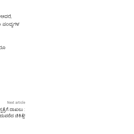
 ಆದರೆ,
ು ಪಂದ್ಯಗಳ
ದರೂ
Next article
್ರೆಗೆ ದಾಖಲು :
ವರೆದ ಚಿಕಿತ್ಸೆ!