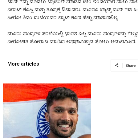
ಟಾಸ್​ ಗೆದ್ದು ಮೊದಲು ಬ್ಯಾಟಿಂಗ್​ ಮಾಡಿದ ಟೀಂ ಇಂಡಿಯಾಗೆ ಸಾಲು ಸಾಲು 
ವಿರಾಟ್​ ಕೊಹ್ಲಿ ಮತ್ತು ಶೂನ್ಯಕ್ಕೆ ಔಟಾದರು. ಮೂರೂ ಬ್ಯಾಟ್ಸ್ ಮನ
ಹೀರೋ ಶಿವಂ ದುಬೆಯವರ ಬ್ಯಾಟ್ ಕೂಡ ಹೆಚ್ಚು ಮಾತಾಡಲಿಲ್ಲ.
ಮೂರು ಪಂದ್ಯಗಳ ಸರಣಿಯಲ್ಲಿ ಭಾರತ ಎಲ್ಲ ಮೂರು ಪಂದ್ಯಗಳನ್ನು ಗೆಲ್ಲು
ವೀರೋಚಿತ ಹೋರಾಟ ಮಾಡಿದ ಅಫಘಾನಿಸ್ತಾನ ಸೋಲು ಅನುಭವಿಸಿದೆ.
More articles
Share