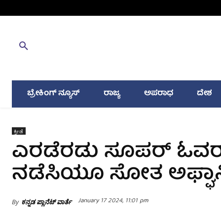
ಬ್ರೇಕಿಂಗ್ ನ್ಯೂಸ್
ರಾಜ್ಯ
ಅಪರಾಧ
ದೇಶ
ಕ್ರೀಡೆ
ಎರಡೆರಡು ಸೂಪರ್ ಓವ
ನಡೆಸಿಯೂ ಸೋತ ಅಫ್ಘಾನಿ
January 17 2024, 11:01 pm
By
ಕನ್ನಡ ಪ್ಲಾನೆಟ್ ವಾರ್ತೆ