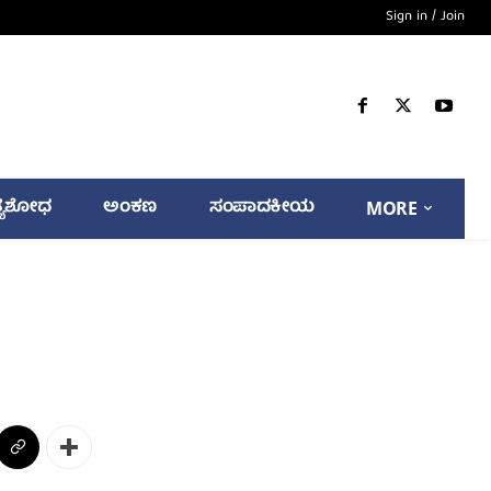
Sign in / Join
್ಯಶೋಧ
ಅಂಕಣ
ಸಂಪಾದಕೀಯ
MORE