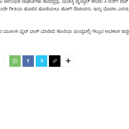
ಆರಂಭಿಕ ಆಘಾತಗಳು ಕಾದಿದ್ದವು.. ಯಶಸ್ವಿ ಜೈಸ್ವಾಲ್​​ ಕೇವಲ 4 ರನ್​ಗೆ ಔಟ್​
್ ಗಳು ಒಂದೇ ರೀತಿಯ ಹೊಡೆತ ಹೊಡೆಯಲು ಹೋಗಿ ಔಟಾದರು. ಇನ್ನು ಮೊದಲ ಎರಡ
ವ ಮೂಲಕ ವೈಟ್ ವಾಶ್ ಮಾಡಿದೆ. ಕೊನೆಯ ಪಂದ್ಯದಲ್ಲಿ ಗೆಲ್ಲುವ ಅವಕಾಶ ಇದ್