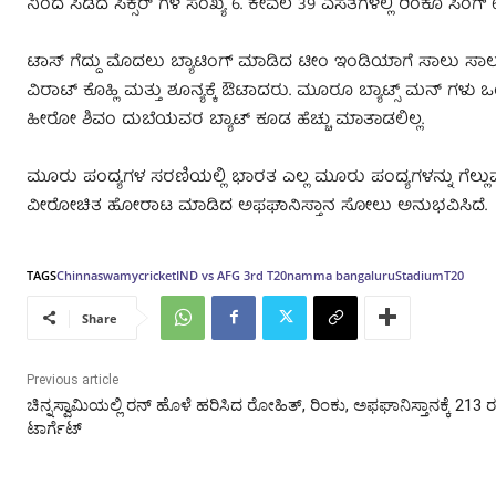
ನಿಂದ ಸಿಡಿದ ಸಿಕ್ಸರ್ ಗಳ ಸಂಖ್ಯೆ 6. ಕೇವಲ 39 ಎಸೆತಗಳಲ್ಲಿ ರಿಂಕೂ ಸಿಂ
ಟಾಸ್​ ಗೆದ್ದು ಮೊದಲು ಬ್ಯಾಟಿಂಗ್​ ಮಾಡಿದ ಟೀಂ ಇಂಡಿಯಾಗೆ ಸಾಲು ಸಾಲು 
ವಿರಾಟ್​ ಕೊಹ್ಲಿ ಮತ್ತು ಶೂನ್ಯಕ್ಕೆ ಔಟಾದರು. ಮೂರೂ ಬ್ಯಾಟ್ಸ್ ಮನ
ಹೀರೋ ಶಿವಂ ದುಬೆಯವರ ಬ್ಯಾಟ್ ಕೂಡ ಹೆಚ್ಚು ಮಾತಾಡಲಿಲ್ಲ.
ಮೂರು ಪಂದ್ಯಗಳ ಸರಣಿಯಲ್ಲಿ ಭಾರತ ಎಲ್ಲ ಮೂರು ಪಂದ್ಯಗಳನ್ನು ಗೆಲ್ಲು
ವೀರೋಚಿತ ಹೋರಾಟ ಮಾಡಿದ ಅಫಘಾನಿಸ್ತಾನ ಸೋಲು ಅನುಭವಿಸಿದೆ.
TAGS
Chinnaswamy
cricket
IND vs AFG 3rd T20
namma bangaluru
Stadium
T20
Share
Previous article
ಚಿನ್ನಸ್ವಾಮಿಯಲ್ಲಿ ರನ್ ಹೊಳೆ ಹರಿಸಿದ ರೋಹಿತ್, ರಿಂಕು, ಅಫಘಾನಿಸ್ತಾನಕ್ಕೆ 213 
ಟಾರ್ಗೆಟ್