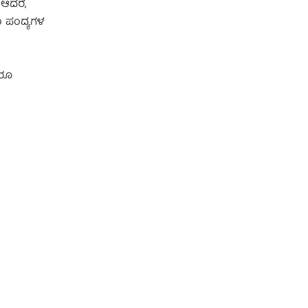
 ಆದರೆ,
ು ಪಂದ್ಯಗಳ
ದರೂ