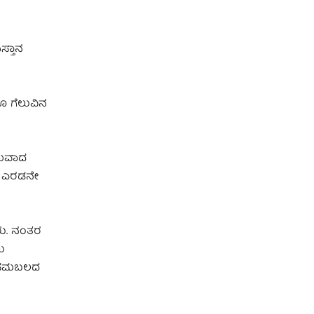
ಸ್ತಾನ
ೂ ಗೆಲುವಿನ
ಮಸಮವಾದ
ಗಿ ಎರಡನೇ
ರು. ನಂತರ
ು
ೆ ಸಮಬಲದ