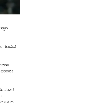
ಸ್ತಾನ
ೂ ಗೆಲುವಿನ
ಮಸಮವಾದ
ಗಿ ಎರಡನೇ
ರು. ನಂತರ
ು
ೆ ಸಮಬಲದ