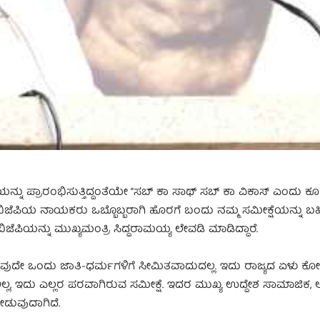
ಯನ್ನು ಪ್ರಾರಂಭಿಸುತ್ತಿದ್ದಂತೆಯೇ ‘’ಸಬ್ ಕಾ ಸಾಥ್ ಸಬ್ ಕಾ ವಿಕಾಸ್ ಎಂದು ಕ
 ಬಿಜೆಪಿಯ ನಾಯಕರು ಒಬ್ಬೊಬ್ಬರಾಗಿ ಹೊರಗೆ ಬಂದು ನಮ್ಮ ಸಮೀಕ್ಷೆಯನ್ನು ಬಹಿ
ೆಪಿಯನ್ನು ಮುಖ್ಯಮಂತ್ರಿ ಸಿದ್ದರಾಮಯ್ಯ ಲೇವಡಿ ಮಾಡಿದ್ದಾರೆ.
ಯಾವುದೇ ಒಂದು ಜಾತಿ-ಧರ್ಮಗಳಿಗೆ ಸೀಮಿತವಾದುದಲ್ಲ. ಇದು ರಾಜ್ಯದ ಏಳು ಕ
ಅಲ್ಲ, ಇದು ಎಲ್ಲರ ಪರವಾಗಿರುವ ಸಮೀಕ್ಷೆ. ಇದರ ಮುಖ್ಯ ಉದ್ದೇಶ ಸಾಮಾಜಿಕ, ಆ
ಡುವುದಾಗಿದೆ.