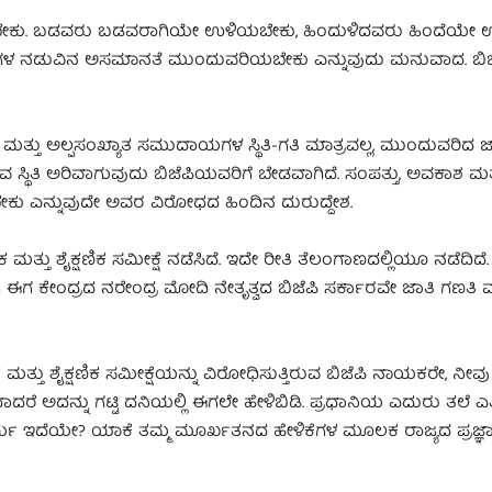
ಿಯೇ ಇರಬೇಕು. ಬಡವರು ಬಡವರಾಗಿಯೇ ಉಳಿಯಬೇಕು, ಹಿಂದುಳಿದವರು ಹಿಂದೆಯೇ
ಗಗಳ ನಡುವಿನ ಅಸಮಾನತೆ ಮುಂದುವರಿಯಬೇಕು ಎನ್ನುವುದು ಮನುವಾದ. ಬಿ
ಮತ್ತು ಅಲ್ಪಸಂಖ್ಯಾತ ಸಮುದಾಯಗಳ ಸ್ಥಿತಿ-ಗತಿ ಮಾತ್ರವಲ್ಲ, ಮುಂದುವರಿದ 
ಸ್ಥಿತಿ ಅರಿವಾಗುವುದು ಬಿಜೆಪಿಯವರಿಗೆ ಬೇಡವಾಗಿದೆ. ಸಂಪತ್ತು, ಅವಕಾಶ ಮತ್ತು
ಕು ಎನ್ನುವುದೇ ಅವರ ವಿರೋಧದ ಹಿಂದಿನ ದುರುದ್ದೇಶ.
 ಮತ್ತು ಶೈಕ್ಷಣಿಕ ಸಮೀಕ್ಷೆ ನಡೆಸಿದೆ. ಇದೇ ರೀತಿ ತೆಲಂಗಾಣದಲ್ಲಿಯೂ ನಡೆದಿದೆ
ಾಗಿ ಈಗ ಕೇಂದ್ರದ ನರೇಂದ್ರ ಮೋದಿ ನೇತೃತ್ವದ ಬಿಜೆಪಿ ಸರ್ಕಾರವೇ ಜಾತಿ ಗಣತ
 ಮತ್ತು ಶೈಕ್ಷಣಿಕ ಸಮೀಕ್ಷೆಯನ್ನು ವಿರೋಧಿಸುತ್ತಿರುವ ಬಿಜೆಪಿ ನಾಯಕರೇ, ನೀವು
ೆ ಅದನ್ನು ಗಟ್ಟಿ ದನಿಯಲ್ಲಿ ಈಗಲೇ ಹೇಳಿಬಿಡಿ. ಪ್ರಧಾನಿಯ ಎದುರು ತಲೆ ಎತ್ತ
ೈರ್ಯ ಇದೆಯೇ? ಯಾಕೆ ತಮ್ಮ ಮೂರ್ಖತನದ ಹೇಳಿಕೆಗಳ ಮೂಲಕ ರಾಜ್ಯದ ಪ್ರಜ