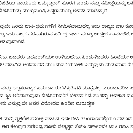
 ಬಿಜೆಪಿಯ ನಾಯಕರು ಒಬ್ಬೊಬ್ಬರಾಗಿ ಹೊರಗೆ ಬಂದು ನಮ್ಮ ಸಮೀಕ್ಷೆಯನ್ನು ಬಹಿ
ೆಪಿಯನ್ನು ಮುಖ್ಯಮಂತ್ರಿ ಸಿದ್ದರಾಮಯ್ಯ ಲೇವಡಿ ಮಾಡಿದ್ದಾರೆ.
ಯಾವುದೇ ಒಂದು ಜಾತಿ-ಧರ್ಮಗಳಿಗೆ ಸೀಮಿತವಾದುದಲ್ಲ. ಇದು ರಾಜ್ಯದ ಏಳು ಕ
ಅಲ್ಲ, ಇದು ಎಲ್ಲರ ಪರವಾಗಿರುವ ಸಮೀಕ್ಷೆ. ಇದರ ಮುಖ್ಯ ಉದ್ದೇಶ ಸಾಮಾಜಿಕ, ಆ
ಡುವುದಾಗಿದೆ.
ಿಯೇ ಇರಬೇಕು. ಬಡವರು ಬಡವರಾಗಿಯೇ ಉಳಿಯಬೇಕು, ಹಿಂದುಳಿದವರು ಹಿಂದೆಯೇ
ಗಗಳ ನಡುವಿನ ಅಸಮಾನತೆ ಮುಂದುವರಿಯಬೇಕು ಎನ್ನುವುದು ಮನುವಾದ. ಬಿ
ಮತ್ತು ಅಲ್ಪಸಂಖ್ಯಾತ ಸಮುದಾಯಗಳ ಸ್ಥಿತಿ-ಗತಿ ಮಾತ್ರವಲ್ಲ, ಮುಂದುವರಿದ 
ಸ್ಥಿತಿ ಅರಿವಾಗುವುದು ಬಿಜೆಪಿಯವರಿಗೆ ಬೇಡವಾಗಿದೆ. ಸಂಪತ್ತು, ಅವಕಾಶ ಮತ್ತು
ಕು ಎನ್ನುವುದೇ ಅವರ ವಿರೋಧದ ಹಿಂದಿನ ದುರುದ್ದೇಶ.
 ಮತ್ತು ಶೈಕ್ಷಣಿಕ ಸಮೀಕ್ಷೆ ನಡೆಸಿದೆ. ಇದೇ ರೀತಿ ತೆಲಂಗಾಣದಲ್ಲಿಯೂ ನಡೆದಿದೆ
ಾಗಿ ಈಗ ಕೇಂದ್ರದ ನರೇಂದ್ರ ಮೋದಿ ನೇತೃತ್ವದ ಬಿಜೆಪಿ ಸರ್ಕಾರವೇ ಜಾತಿ ಗಣತ