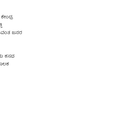
 ಕೇಂದ್ರ
ಿ
್ಞಾವಂತ ಜನರ
ನೆಯ ಕಸದ
 ಮೂಲಕ