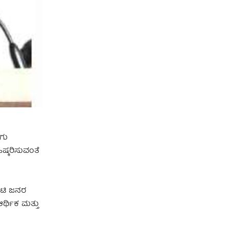
ೂಗು
ಷ್ಕರಿಸುವಂತೆ
ೋಟಿ ಜನರ
ರ್ಥಿಕ ಮತ್ತು