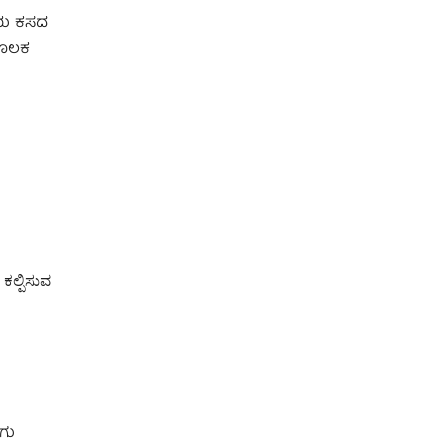
ನೆಯ ಕಸದ
 ಮೂಲಕ
 ಕಲ್ಪಿಸುವ
ೂಗು