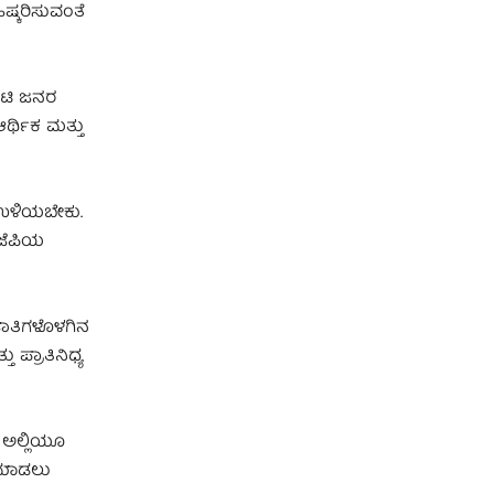
ಷ್ಕರಿಸುವಂತೆ
ೋಟಿ ಜನರ
ರ್ಥಿಕ ಮತ್ತು
 ಉಳಿಯಬೇಕು.
ಜೆಪಿಯ
ಜಾತಿಗಳೊಳಗಿನ
 ಪ್ರಾತಿನಿಧ್ಯ
. ಅಲ್ಲಿಯೂ
ಿ ಮಾಡಲು