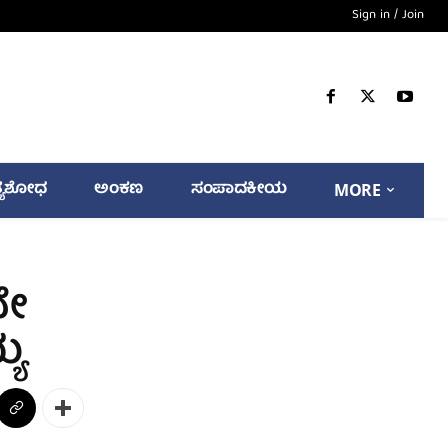
Sign in / Join
್ಯಶೋಧ
ಅಂಕಣ
ಸಂಪಾದಕೀಯ
MORE
ದೇ
್ಯ