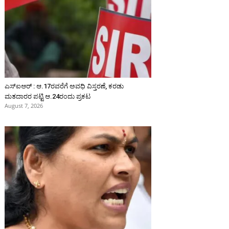
ಎಸ್‌ಐಆರ್‌ : ಆ.17ರವರೆಗೆ ಅವಧಿ ವಿಸ್ತರಣೆ, ಕರಡು
ಮತದಾರರ ಪಟ್ಟಿ ಆ.24ರಂದು ಪ್ರಕಟ
August 7, 2026