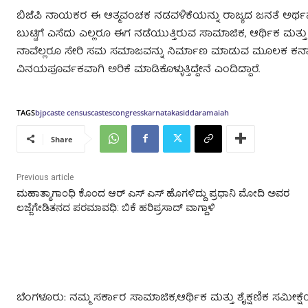
ಬಿಜೆಪಿ ನಾಯಕರ ಈ ಆತ್ಮವಂಚಕ ನಡವಳಿಕೆಯನ್ನು ರಾಜ್ಯದ ಜನತೆ ಅರ್ಥ
ಬುಟ್ಟಿಗೆ ಎಸೆದು ಎಲ್ಲರೂ ಈಗ ನಡೆಯುತ್ತಿರುವ ಸಾಮಾಜಿಕ, ಆರ್ಥಿಕ ಮತ
ನಾವೆಲ್ಲರೂ ಸೇರಿ ಸಮ ಸಮಾಜವನ್ನು ನಿರ್ಮಾಣ ಮಾಡುವ ಮೂಲಕ ಕ
ವಿನಯಪೂರ್ವಕವಾಗಿ ಅರಿಕೆ ಮಾಡಿಕೊಳ‍್ಳುತ್ತಿದ್ದೇನೆ ಎಂದಿದ್ದಾರೆ.
TAGS
bjp
caste census
castes
congress
karnataka
siddaramaiah
Share
Previous article
ಮಹಾತ್ಮಾಗಾಂಧಿ ಕೊಂದ ಆರ್‌ ಎಸ್‌ ಎಸ್‌ ಹೊಗಳಿದ್ದು ಪ್ರಧಾನಿ ಮೋದಿ ಅವರ
ಲಜ್ಜೆಗೇಡಿತನದ ಪರಮಾವಧಿ: ಬಿಕೆ ಹರಿಪ್ರಸಾದ್‌ ವಾಗ್ದಾಳಿ
ಬೆಂಗಳೂರು: ನಮ್ಮ ಸರ್ಕಾರ ಸಾಮಾಜಿಕ,ಆರ್ಥಿಕ ಮತ್ತು ಶೈಕ್ಷಣಿಕ ಸಮೀಕ್ಷೆ