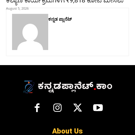
ಕಲ್ಯಾಣ ಕಾರ್ಯಕ್ರಮಗಳಿಗೆ ₹9,818 ಕೋಟಿ ಮೀಸಲು
August 5, 2026
ಕನ್ನಡ ಪ್ಲಾನೆಟ್
About Us