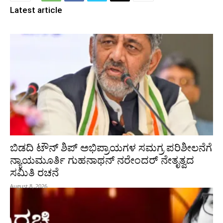
Latest article
ಬಿಡದಿ ಟೌನ್ ಶಿಪ್ ಅಭಿಪ್ರಾಯಗಳ ಸಮಗ್ರ ಪರಿಶೀಲನೆಗೆ
ನ್ಯಾಯಮೂರ್ತಿ ಗುಹನಾಥನ್ ನರೇಂದರ್ ನೇತೃತ್ವದ
ಸಮಿತಿ ರಚನೆ
August 8, 2026