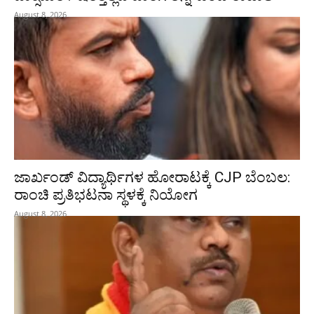
August 8, 2026
ಜಾರ್ಖಂಡ್‌ ವಿದ್ಯಾರ್ಥಿಗಳ ಹೋರಾಟಕ್ಕೆ CJP ಬೆಂಬಲ:
ರಾಂಚಿ ಪ್ರತಿಭಟನಾ ಸ್ಥಳಕ್ಕೆ ನಿಯೋಗ
August 8, 2026