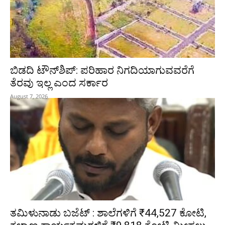
ಬಿಡದಿ ಟೌನ್‌ಶಿಪ್‌: ಪರಿಹಾರ ನಿಗದಿಯಾಗುವವರೆಗೆ
ತೆರವು ಇಲ್ಲ ಎಂದ ಸರ್ಕಾರ
August 7, 2026
ತಮಿಳುನಾಡು ಬಜೆಟ್ : ಶಾಲೆಗಳಿಗೆ ₹44,527 ಕೋಟಿ,