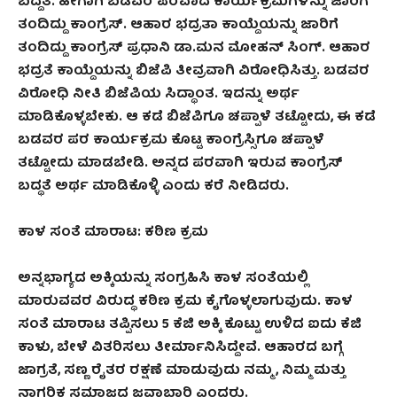
ಬದ್ದತೆ. ಹೀಗಾಗಿ ಬಡವರ ಪರವಾದ ಕಾರ್ಯಕ್ರಮಗಳನ್ನು ಜಾರಿಗೆ
ತಂದಿದ್ದು ಕಾಂಗ್ರೆಸ್. ಆಹಾರ ಭದ್ರತಾ ಕಾಯ್ದೆಯನ್ನು ಜಾರಿಗೆ
ತಂದಿದ್ದು ಕಾಂಗ್ರೆಸ್ ಪ್ರಧಾನಿ ಡಾ.ಮನ ಮೋಹನ್ ಸಿಂಗ್. ಆಹಾರ
ಭದ್ರತೆ ಕಾಯ್ದೆಯನ್ನು ಬಿಜೆಪಿ ತೀವ್ರವಾಗಿ ವಿರೋಧಿಸಿತ್ತು. ಬಡವರ
ವಿರೋಧಿ ನೀತಿ ಬಿಜೆಪಿಯ ಸಿದ್ಧಾಂತ. ಇದನ್ನು ಅರ್ಥ
ಮಾಡಿಕೊಳ್ಳಬೇಕು. ಆ ಕಡೆ ಬಿಜೆಪಿಗೂ ಚಪ್ಪಾಳೆ ತಟ್ಟೋದು, ಈ ಕಡೆ
ಬಡವರ ಪರ ಕಾರ್ಯಕ್ರಮ ಕೊಟ್ಟ ಕಾಂಗ್ರೆಸ್ಸಿಗೂ ಚಪ್ಪಾಳೆ
ತಟ್ಟೋದು ಮಾಡಬೇಡಿ. ಅನ್ನದ ಪರವಾಗಿ ಇರುವ ಕಾಂಗ್ರೆಸ್
ಬದ್ಧತೆ ಅರ್ಥ ಮಾಡಿಕೊಳ್ಳಿ ಎಂದು ಕರೆ ನೀಡಿದರು.
ಕಾಳ ಸಂತೆ ಮಾರಾಟ: ಕಠಿಣ ಕ್ರಮ
ಅನ್ನಭಾಗ್ಯದ ಅಕ್ಕಿಯನ್ನು ಸಂಗ್ರಹಿಸಿ ಕಾಳ ಸಂತೆಯಲ್ಲಿ
ಮಾರುವವರ ವಿರುದ್ಧ ಕಠಿಣ ಕ್ರಮ ಕೈಗೊಳ್ಳಲಾಗುವುದು. ಕಾಳ
ಸಂತೆ ಮಾರಾಟ ತಪ್ಪಿಸಲು 5 ಕೆಜಿ ಅಕ್ಕಿ ಕೊಟ್ಟು ಉಳಿದ ಐದು ಕೆಜಿ
ಕಾಳು, ಬೇಳೆ ವಿತರಿಸಲು ತೀರ್ಮಾನಿಸಿದ್ದೇವೆ. ಆಹಾರದ ಬಗ್ಗೆ
ಜಾಗ್ರತೆ, ಸಣ್ಣ ರೈತರ ರಕ್ಷಣೆ ಮಾಡುವುದು ನಮ್ಮ , ನಿಮ್ಮ ಮತ್ತು
ನಾಗರಿಕ ಸಮಾಜದ ಜವಾಬ್ದಾರಿ ಎಂದರು.