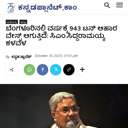
ಆರೋಗ್ಯ
ರಾಜ್ಯ
ಬೆಂಗಳೂರಿನಲ್ಲಿ ವರ್ಷಕ್ಕೆ 943 ಟನ್ ಆಹಾರ
ವೇಸ್ಟ್ ಆಗುತ್ತಿದೆ: ಸಿಎಂ.ಸಿದ್ದರಾಮಯ್ಯ
ಕಳವಳ
October 16 2025, 01:10 pm
By
ಕನ್ನಡ ಪ್ಲಾನೆಟ್