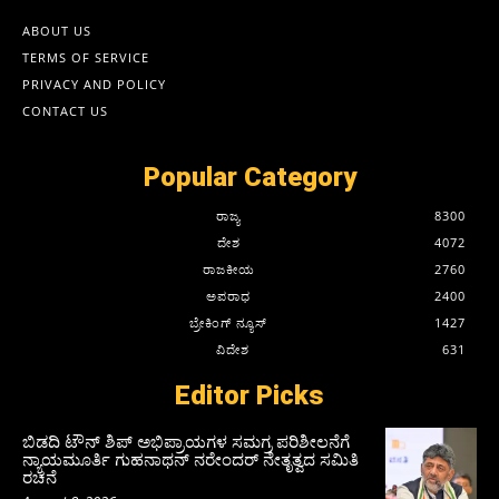
ABOUT US
TERMS OF SERVICE
PRIVACY AND POLICY
CONTACT US
Popular Category
ರಾಜ್ಯ
8300
ದೇಶ
4072
ರಾಜಕೀಯ
2760
ಅಪರಾಧ
2400
ಬ್ರೇಕಿಂಗ್ ನ್ಯೂಸ್
1427
ವಿದೇಶ
631
Editor Picks
ಬಿಡದಿ ಟೌನ್ ಶಿಪ್ ಅಭಿಪ್ರಾಯಗಳ ಸಮಗ್ರ ಪರಿಶೀಲನೆಗೆ
ನ್ಯಾಯಮೂರ್ತಿ ಗುಹನಾಥನ್ ನರೇಂದರ್ ನೇತೃತ್ವದ ಸಮಿತಿ
ರಚನೆ