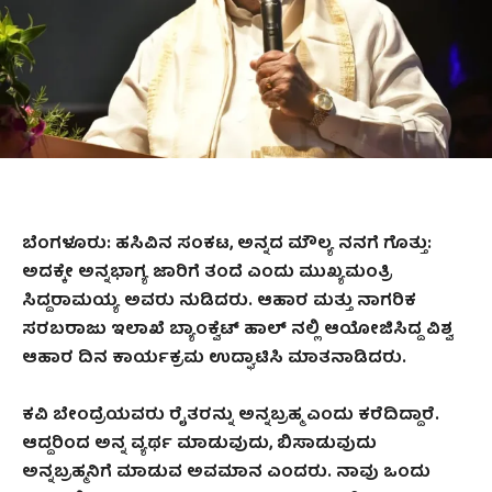
ಬೆಂಗಳೂರು: ಹಸಿವಿನ ಸಂಕಟ, ಅನ್ನದ ಮೌಲ್ಯ ನನಗೆ ಗೊತ್ತು:
ಅದಕ್ಕೇ ಅನ್ನಭಾಗ್ಯ ಜಾರಿಗೆ ತಂದೆ ಎಂದು ಮುಖ್ಯಮಂತ್ರಿ
ಸಿದ್ದರಾಮಯ್ಯ ಅವರು ನುಡಿದರು. ಆಹಾರ ಮತ್ತು ನಾಗರಿಕ‌
ಸರಬರಾಜು ಇಲಾಖೆ ಬ್ಯಾಂಕ್ವೆಟ್ ಹಾಲ್ ನಲ್ಲಿ ಆಯೋಜಿಸಿದ್ದ ವಿಶ್ವ
ಆಹಾರ ದಿನ ಕಾರ್ಯಕ್ರಮ ಉದ್ಘಾಟಿಸಿ ಮಾತನಾಡಿದರು.
ಕವಿ ಬೇಂದ್ರೆಯವರು ರೈತರನ್ನು ಅನ್ನಬ್ರಹ್ಮ ಎಂದು ಕರೆದಿದ್ದಾರೆ.
ಆದ್ದರಿಂದ ಅನ್ನ ವ್ಯರ್ಥ ಮಾಡುವುದು, ಬಿಸಾಡುವುದು
ಅನ್ನಬ್ರಹ್ಮನಿಗೆ ಮಾಡುವ ಅವಮಾನ ಎಂದರು. ನಾವು ಒಂದು