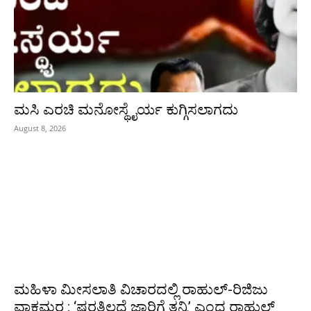
ಮಸಿ ಎರಚಿ ಮನೋಸ್ಥೈರ್ಯ ಕುಗ್ಗಿಸಲಾಗದು
August 8, 2026
ಮಹಿಳಾ ಮೀಸಲಾತಿ ವಿಚಾರದಲ್ಲಿ ರಾಹುಲ್‌-ರಿಜಿಜು
ವಾಕ್ಸಮರ : ‘ಷರತ್ತಿಲ್ಲದೆ ಜಾರಿಗೆ ತನ್ನಿ’ ಎಂದ ರಾಹುಲ್‌