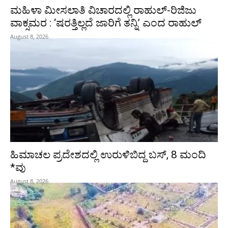
ಮಹಿಳಾ ಮೀಸಲಾತಿ ವಿಚಾರದಲ್ಲಿ ರಾಹುಲ್‌-ರಿಜಿಜು
ವಾಕ್ಸಮರ : ‘ಷರತ್ತಿಲ್ಲದೆ ಜಾರಿಗೆ ತನ್ನಿ’ ಎಂದ ರಾಹುಲ್‌
August 8, 2026
ಹಿಮಾಚಲ ಪ್ರದೇಶದಲ್ಲಿ ಉರುಳಿಬಿದ್ದ ಬಸ್‌, 8 ಮಂದಿ
*ವು
August 8, 2026