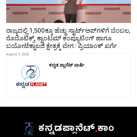
ರಾಜ್ಯದಲ್ಲಿ 1,500ಕ್ಕೂ ಹೆಚ್ಚು ಸ್ಟಾರ್ಟ್‌ಅಪ್‌ಗಳಿಗೆ ಬೆಂಬಲ,
ರೊಬೊಟಿಕ್ಸ್, ಕ್ವಾಂಟಮ್ ಕಂಪ್ಯೂಟಿಂಗ್ ಹಾಗೂ
ಬಯೋಟೆಕ್ನಾಲಜಿ ಕ್ಷೇತ್ರಕ್ಕೆ ವೇಗ : ಪ್ರಿಯಾಂಕ್‌ ಖರ್ಗೆ
August 7, 2026
ಕನ್ನಡ ಪ್ಲಾನೆಟ್ ವಾರ್ತೆ