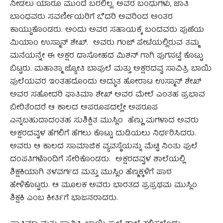
ನೀಡಲು ಯಾರೂ ಮುಂದೆ ಬರಲಿಲ್ಲ. ಅವರ ಬಂಧುಗಳು, ಜಾತಿ
ಬಾಂಧವರು ಸವರ್ಣೀಯರಿಗೆ ಬೆದರಿ ಅವರಿಂದ ಅಂತರ
ಕಾಯ್ದುಕೊಂಡರು. ಅಂದು ಅವರ ಸಹಾಯಕ್ಕೆ ಬಂದವರು ಪುಣೆಯ
ಮಿಯಾಂ ಉಸ್ಮಾನ್ ಶೇಖ್. ಅವರು ಗಂಜ್ ಪೇಟೆಯಲ್ಲಿರುವ ತಮ್ಮ
ಮನೆಯನ್ನೇ ಈ ಅಕ್ಷರ ದಾಸೋಹದ ಮಿಶನ್ ಗಾಗಿ ಪುಗಸಟ್ಟೆ ಕೊಟ್ಟು
ಬಿಟ್ಟರು. ಮಹಾತ್ಮಾ ಜ್ಯೋತಿ ಬಾಫುಲೆ ಮತ್ತು ಅಕ್ಷರದವ್ವ ಸಾವಿತ್ರಿ ಬಾಯಿ
ಫುಲೆಯವರ ಇಂತಹದೊಂದು ಅದ್ಭುತ ಹೋರಾಟ ಉಸ್ಮಾನ್ ಶೇಖ್
ಅವರ ಸಹೋದರಿ ಫಾತಿಮಾ ಶೇಖ್ ಅವರ ಮೇಲೆ ಎಂತಹ ಪ್ರಭಾವ
ಬೀರಿತೆಂದರೆ ಆ ಕಾಲದ ಅಪರೂಪದಲ್ಲೇ ಅಪರೂಪ
ಎನ್ನಬಹುದಾದಂತಹ ಸುಶಿಕ್ಷಿತ ಮುಸ್ಲಿಂ ಹೆಣ್ಣು ಮಗಳಾದ ಅವರು
ಅಕ್ಷರದವ್ವಳ ಹೆಗಲಿಗೆ ಹೆಗಲು ಕೊಟ್ಟು ದುಡಿಯಲು ನಿರ್ಧರಿಸಿದರು.
ಅವರು ಆ ಕಾಲದ ಸಾಮಾಜಿಕ ವ್ಯವಸ್ಥೆಯನ್ನು ಮೆಟ್ಟಿ ನಿಂತು ಫುಲೆ
ದಂಪತಿಗಳೊಂದಿಗೆ ಸೇರಿಕೊಂಡರು. ಅಕ್ಷರದವ್ವಳ ಶಾಲೆಯಲ್ಲಿ
ಶಿಕ್ಷಕಿಯಾಗಿ ತಳವರ್ಗದ ಮತ್ತು ಮುಸ್ಲಿಂ ಹೆಣ್ಮಕ್ಕಳಿಗೆ ಪಾಠ
ಹೇಳಿಕೊಟ್ಟರು. ಆ ಮೂಲಕ ಅವರು ಭಾರತದ ಪ್ರಪ್ರಥಮ ಮುಸ್ಲಿಂ
ಶಿಕ್ಷಕಿ ಎಂಬ ಕೀರ್ತಿಗೆ ಭಾಜನರಾದರು.