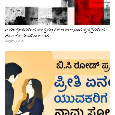
ಧರ್ಮದ್ವೇಷಗಳಿಂದ ಮಾತ್ರವಲ್ಲ ಕೊ*ಲೆ ಅತ್ಯಾಚಾರ ಪ್ರವೃತ್ತಿಗಳಿಂದ
ಹೊರ ಬರಬೇಕಾಗಿದೆ ಭಾರತ
August 3, 2026