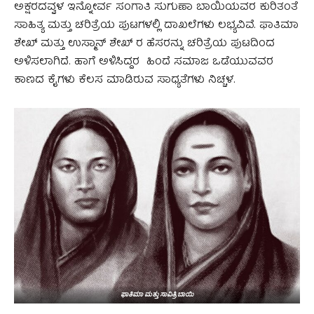
ಅಕ್ಷರದವ್ವಳ ಇನ್ನೋರ್ವ ಸಂಗಾತಿ ಸುಗುಣಾ ಬಾಯಿಯವರ ಕುರಿತಂತೆ
ಸಾಹಿತ್ಯ ಮತ್ತು ಚರಿತ್ರೆಯ ಪುಟಗಳಲ್ಲಿ ದಾಖಲೆಗಳು ಲಭ್ಯವಿವೆ. ಫಾತಿಮಾ
ಶೇಖ್ ಮತ್ತು‌ ಉಸ್ಮಾನ್ ಶೇಖ್ ರ ಹೆಸರನ್ನು ಚರಿತ್ರೆಯ ಪುಟದಿಂದ
ಅಳಿಸಲಾಗಿದೆ. ಹಾಗೆ ಅಳಿಸಿದ್ದರ ಹಿಂದೆ ಸಮಾಜ ಒಡೆಯುವವರ
ಕಾಣದ ಕೈಗಳು ಕೆಲಸ ಮಾಡಿರುವ ಸಾಧ್ಯತೆಗಳು ನಿಚ್ಚಳ.
ಫಾತಿಮಾ ಮತ್ತು ಸಾವಿತ್ರಿ ಬಾಯಿ