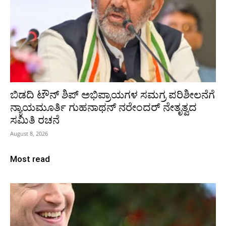
ಬಿಡದಿ ಟೌನ್ ಶಿಪ್ ಅಭಿಪ್ರಾಯಗಳ ಸಮಗ್ರ ಪರಿಶೀಲನೆಗೆ
ನ್ಯಾಯಮೂರ್ತಿ ಗುಹನಾಥನ್ ನರೇಂದರ್ ನೇತೃತ್ವದ
ಸಮಿತಿ ರಚನೆ
August 8, 2026
Most read