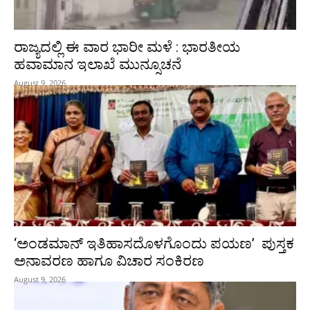
ರಾಜ್ಯದಲ್ಲಿ ಈ ವಾರ ಭಾರೀ ಮಳೆ : ಭಾರತೀಯ
ಹವಾಮಾನ ಇಲಾಖೆ ಮುನ್ಸೂಚನೆ
August 9, 2026
‘ಅಂಡಮಾನ್ ಇತಿಹಾಸದೊಳಗೊಂದು ಪಯಣ’ ಪುಸ್ತಕ
ಅನಾವರಣ ಹಾಗೂ ವಿಚಾರ ಸಂಕಿರಣ
August 9, 2026