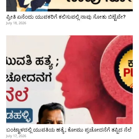
ಪ್ರೀತಿ ಏನೆಂದು ಯುವಕರಿಗೆ ಕಲಿಸುವಲ್ಲಿ ನಾವು ಸೋತು ಬಿಟ್ಟೆವೇ?
July 18, 2026
ಬಂಟ್ವಾಳದಲ್ಲಿ ಯುವತಿಯ ಹತ್ಯೆ ; ಕೋಮು ಪ್ರಚೋದನೆಗೆ ತಪ್ಪಿದ ನೆಲೆ
July 17, 2026