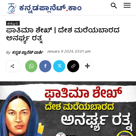
ಹೆಣ್ಣೋಟ
ಫಾತಿಮಾ ಶೇಖ್ | ದೇಶ ಮರೆಯಬಾರದ
ಅನರ್ಘ್ಯ ರತ್ನ
January 9 2024, 03:01 pm
By
ಕನ್ನಡ ಪ್ಲಾನೆಟ್ ವಾರ್ತೆ