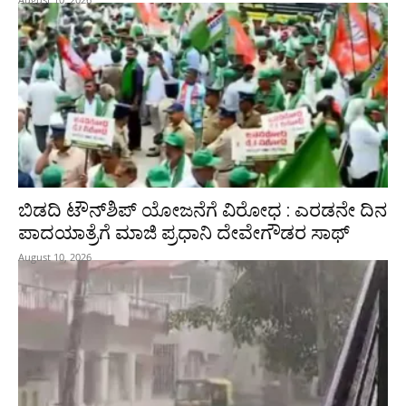
ಬಿಡದಿ ಟೌನ್‌ಶಿಪ್‌ ಯೋಜನೆಗೆ ವಿರೋಧ : ಎರಡನೇ ದಿನ
ಪಾದಯಾತ್ರೆಗೆ ಮಾಜಿ ಪ್ರಧಾನಿ ದೇವೇಗೌಡರ ಸಾಥ್‌
August 10, 2026