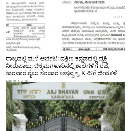
ರಾಜ್ಯದಲ್ಲಿ ಮಳೆ ಆರ್ಭಟ: ದಕ್ಷಿಣ ಕನ್ನಡದಲ್ಲಿ ವ್ಯಕ್ತಿ
ನೀರುಪಾಲು, ಚಿಕ್ಕಮಗಳೂರಿನಲ್ಲಿ ಶಾಲೆಗಳಿಗೆ ರಜೆ;
ಕಾರವಾರ ರೈಲು ಸಂಚಾರ ಅಸ್ತವ್ಯಸ್ತ, KRSಗೆ ಜೀವಕಳೆ
August 3, 2026