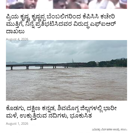
ಪ್ರಿಯ ಕೃಷ್ಣ, ಕೃಷ್ಣಪ್ಪ ಬೆಂಬಲಿಗರಿಂದ ಕೆಪಿಸಿಸಿ ಕಚೇರಿ
ಮುತ್ತಿಗೆ, ನಿನ್ನೆ ಪ್ರತಿಭಟಿಸಿದವರ ವಿರುದ್ಧ ಎಫ್‌ಐಆರ್‌
ದಾಖಲು
August 4, 2026
ಕೊಡಗು, ದಕ್ಷಿಣ ಕನ್ನಡ, ಶಿವಮೊಗ್ಗ ಜಿಲ್ಲಗಳಲ್ಲಿ ಭಾರೀ
ಮಳೆ, ಉಕ್ಕುತ್ತಿರುವ ನದಿಗಳು, ಭೂಕುಸಿತ
August 1, 2026