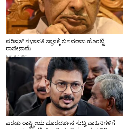
ಪರಿಷತ್‌ ಸಭಾಪತಿ ಸ್ಥಾನಕ್ಕೆ ಬಸವರಾಜ ಹೊರಟ್ಟಿ
ರಾಜೀನಾಮೆ
August 7, 2026
ಎರಡು ರಾಷ್ಟ್ರೀಯ ದೂರದರ್ಶನ ಸುದ್ದಿ ವಾಹಿನಿಗಳಿಗೆ