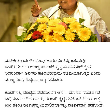
ಮಡಿಕೇರಿ: ಆನೆಗಳಿಗೆ ಮೇವು ಹಾಗೂ ನೀರನ್ನು ಕಾಡಿನಲ್ಲೇ
ಒದಗಿಸಿಕೊಡಲು ಅರಣ್ಯ ಇಲಾಖೆಗೆ ಸ್ಪಷ್ಟ ಸೂಚನೆ ನೀಡಿದ್ದೇನೆ.
ಇದರಿಂದಾಗಿ ಆನೆಗಳು ಹೊರಬರುವುದು ಕಡಿಮೆಯಾಗುತ್ತದೆ ಎಂದು
ಮುಖ್ಯಮಂತ್ರಿ ಸಿದ್ದರಾಮಯ್ಯ ತಿಳಿಸಿದರು.
ಕೊಡಗಿನಲ್ಲಿ ಮಾಧ್ಯಮದವರೊಂದಿಗೆ ಆನೆ – ಮಾನವ ಸಂಘರ್ಷದ
ಬಗ್ಗೆ ಮಾತನಾಡಿದ ಅವರು, ಈ ಬಾರಿ ರೈಲ್ವೆ ತಡೆಗೋಡೆ ನಿರ್ಮಾಣಕ್ಕೆ
600 ಕೋಟಿ ರೂ.ಗಳನ್ನು ಮೀಸಲಿಡಲಾಗಿತ್ತು. ಪೂರ್ಣವಾಗಿ ತಡೆಗೋಡೆ