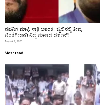
ನಟನಿಗೆ ಮಾಫಿ ಸಾಕ್ಷಿ ಆತಂಕ : ಜೈಲಿನಲ್ಲಿ ತೀವ್ರ
ಚಿಂತೆಗೀಡಾಗಿ ನಿದ್ದೆ ಮಾಡದ ದರ್ಶನ್!
August 7, 2026
Most read