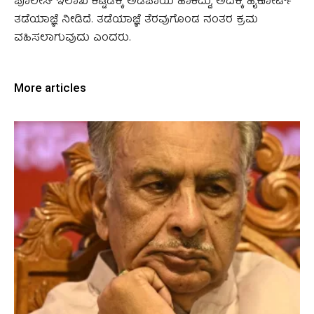
ಪೊಲೀಸ್ ಇಲಾಖೆ ಕಟ್ಟಡಕ್ಕೆ ಅಡಿಪಾಯ ಹಾಕಿದ್ದು, ಅದಕ್ಕೆ ಹೈಕೋರ್ಟ್
ತಡೆಯಾಜ್ಞೆ ನೀಡಿದೆ. ತಡೆಯಾಜ್ಞೆ ತೆರವುಗೊಂಡ ನಂತರ ಕ್ರಮ
ವಹಿಸಲಾಗುವುದು ಎಂದರು.
More articles