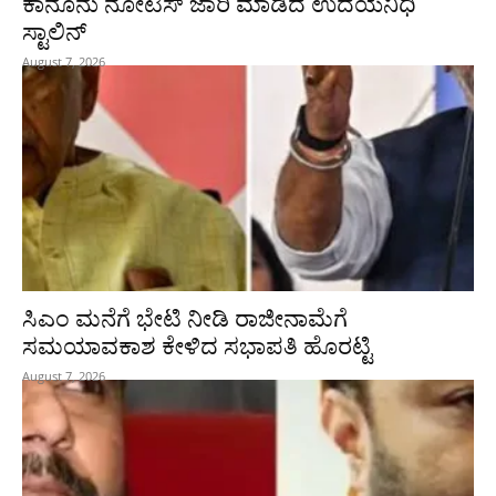
ಕಾನೂನು ನೋಟಿಸ್ ಜಾರಿ ಮಾಡಿದ ಉದಯನಿಧಿ
ಸ್ಟಾಲಿನ್
August 7, 2026
ಸಿಎಂ ಮನೆಗೆ ಭೇಟಿ ನೀಡಿ ರಾಜೀನಾಮೆಗೆ
ಸಮಯಾವಕಾಶ ಕೇಳಿದ ಸಭಾಪತಿ ಹೊರಟ್ಟಿ
August 7, 2026