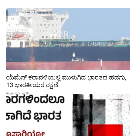
ಯೆಮೆನ್‌ ಕರಾವಳಿಯಲ್ಲಿ ಮುಳುಗಿದ ಭಾರತದ ಹಡಗು,
13 ಭಾರತೀಯರ ರಕ್ಷಣೆ
August 5, 2026