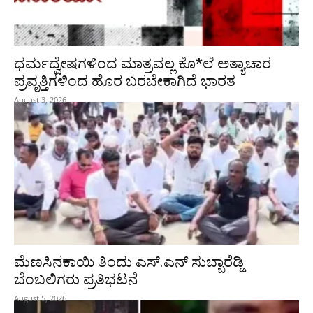
ಧರ್ಮದ್ವೇಷಗಳಿಂದ ಮಾತ್ರವಲ್ಲ ಕೊ*ಲೆ ಅತ್ಯಾಚಾರ
ಪ್ರವೃತ್ತಿಗಳಿಂದ ಹೊರ ಬರಬೇಕಾಗಿದೆ ಭಾರತ
August 3, 2026
ಮೆಣಸಿನಕಾಯಿ ತಿಂದು ಎಸ್.ಎನ್ ಸುಬ್ಬಾರೆಡ್ಡಿ
ಬೆಂಬಲಿಗರು ಪ್ರತಿಭಟನೆ
August 5, 2026