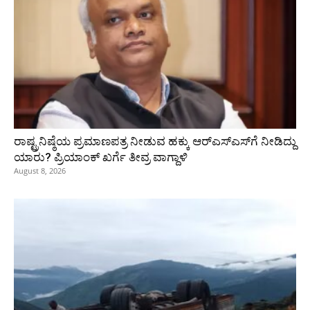
ರಾಷ್ಟ್ರನಿಷ್ಠೆಯ ಪ್ರಮಾಣಪತ್ರ ನೀಡುವ ಹಕ್ಕು ಆರ್‌ಎಸ್‌ಎಸ್‌ಗೆ ನೀಡಿದ್ದು
ಯಾರು? ಪ್ರಿಯಾಂಕ್ ಖರ್ಗೆ ತೀವ್ರ ವಾಗ್ದಾಳಿ
August 8, 2026