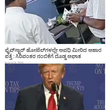
ಫೈವ್‌ಸ್ಟಾರ್ ಹೋಟೆಲ್‌ಗಳಲ್ಲೇ ಅವಧಿ ಮೀರಿದ ಆಹಾರ
ಪತ್ತೆ : ಸಿರಿವಂತರ ನಂಬಿಕೆಗೆ ದೊಡ್ಡ ಅಘಾತ
August 8, 2026