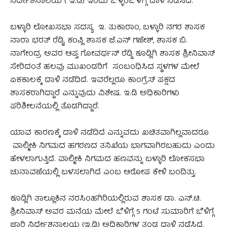
ನಿರ್ದೇಶನಾಲಯ ( ಇ.ಡಿ) ಇಂದು ಬೆಳ್ಳಂಬೆಳಗ್ಗೆ ದಾಳಿ ನಡೆಸಿದೆ.
ಬಳ್ಳಾರಿ ಲೋಖಸಭಾ ಸದಸ್ಯ ಇ. ತುಕಾರಾಂ, ಬಳ್ಳಾರಿ ನಗರ ಶಾಸಕ
ನಾರಾ ಭರತ್ ರೆಡ್ಡಿ, ಕಂಪ್ಲಿ ಶಾಸಕ ಜೆ.ಎನ್ ಗಣೇಶ್, ಶಾಸಕ ಬಿ.
ನಾಗೇಂದ್ರ ಅವರ ಆಪ್ತ ಗೋವರ್ಧನ್ ರೆಡ್ಡಿ ಕೂಡ್ಲಿಗಿ ಶಾಸಕ ಶ್ರೀನಿವಾಸ್​
ಸೇರಿದಂತೆ ಹಲವು ಮುಖಂಡರಿಗೆ ಸಂಬಂಧಿಸಿದ ಸ್ಥಳಗಳ ಮೇಲೆ
ಏಕಕಾಲಕ್ಕೆ ದಾಳಿ ನಡೆದಿದೆ. ಇವರೆಲ್ಲರೂ ಕಾಂಗ್ರೆಸ್‌ ಪಕ್ಷದ
ಶಾಸಕರಾಗಿದ್ದಾರೆ ಎನ್ನುವುದು ವಿಶೇಷ. ಇ.ಡಿ ಅಧಿಕಾರಿಗಳು
ಪರಿಶೀಲನೆಯಲ್ಲಿ ತೊಡಗಿದ್ದಾರೆ.
ಯಾವ ಕಾರಣಕ್ಕೆ ದಾಳಿ ನಡೆದಿದೆ ಎನ್ನುವದು ಖಚಿತವಾಗಿಲ್ಲವಾದರೂ
ವಾಲ್ಮೀಕಿ ನಿಗಮದ ಹಗರಣದ ತನಿಖೆಯ ಭಾಗವಾಗಿರಬಹುದು ಎಂದು
ಹೇಳಲಾಗುತ್ತಿದೆ. ವಾಲ್ಮೀಕಿ ನಿಗಮದ ಹಣವನ್ನು ಬಳ್ಳಾರಿ ಲೋಕಸಭಾ
ಚುನಾವಣೆಯಲ್ಲಿ ಬಳಸಲಾಗಿದೆ ಎಂಬ ಆರೋಪ ಕೇಳಿ ಬಂದಿತ್ತು.
ಕೂಡ್ಲಿಗಿ ತಾಲ್ಲೂಕಿನ ನರಸಿಂಹಗಿರಿಯಲ್ಲಿರುವ ಶಾಸಕ ಡಾ. ಎನ್.ಟಿ.
ಶ್ರೀನಿವಾಸ್ ಅವರ ಮನೆಯ ಮೇಲೆ ಬೆಳಿಗ್ಗೆ 5 ಗಂಟೆ ಸುಮಾರಿಗೆ ಬೆಳಿಗ್ಗೆ
ಜಾರಿ ನಿರ್ದೇಶನಾಲಯ (ಇ.ಡಿ) ಅಧಿಕಾರಿಗಳ ತಂಡ ದಾಳಿ ನಡೆಸಿದೆ.