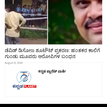
ಡೆವಿಡ್ ಡಿಸೋಜ ಶೂಟೌಟ್ ಪ್ರಕರಣ: ಹಂತಕರ ಕಾಲಿಗೆ
ಗುಂಡು ಮೂವರು ಆರೋಪಿಗಳ ಬಂಧನ
August 8, 2026
ಕನ್ನಡ ಪ್ಲಾನೆಟ್ ವಾರ್ತೆ