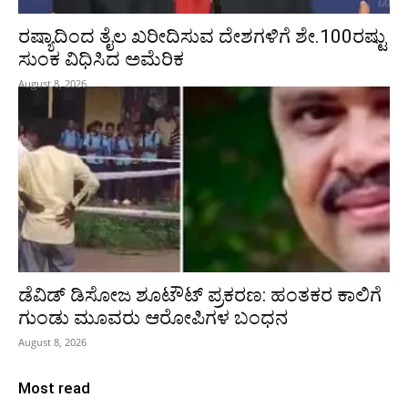
ರಷ್ಯಾದಿಂದ ತೈಲ ಖರೀದಿಸುವ ದೇಶಗಳಿಗೆ ಶೇ.100ರಷ್ಟು
ಸುಂಕ ವಿಧಿಸಿದ ಅಮೆರಿಕ
August 8, 2026
ಡೆವಿಡ್ ಡಿಸೋಜ ಶೂಟೌಟ್ ಪ್ರಕರಣ: ಹಂತಕರ ಕಾಲಿಗೆ
ಗುಂಡು ಮೂವರು ಆರೋಪಿಗಳ ಬಂಧನ
August 8, 2026
Most read