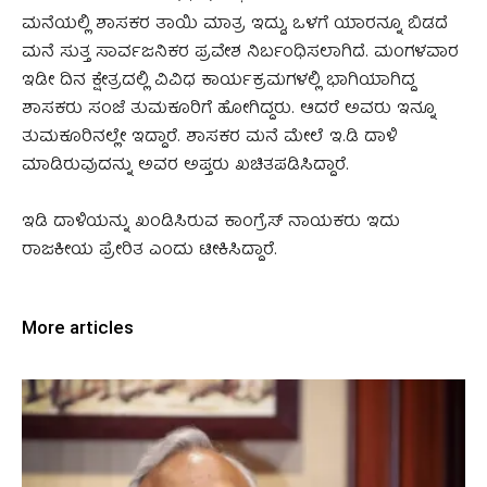
ಮನೆಯಲ್ಲಿ ಶಾಸಕರ ತಾಯಿ ಮಾತ್ರ ಇದ್ದು, ಒಳಗೆ ಯಾರನ್ನೂ ಬಿಡದೆ
ಮನೆ ಸುತ್ತ ಸಾರ್ವಜನಿಕರ ಪ್ರವೇಶ ನಿರ್ಬಂಧಿಸಲಾಗಿದೆ. ಮಂಗಳವಾರ
ಇಡೀ ದಿನ ಕ್ಷೇತ್ರದಲ್ಲಿ ವಿವಿಧ ಕಾರ್ಯಕ್ರಮಗಳಲ್ಲಿ ಭಾಗಿಯಾಗಿದ್ದ
ಶಾಸಕರು ಸಂಜೆ ತುಮಕೂರಿಗೆ ಹೋಗಿದ್ದರು. ಆದರೆ ಅವರು ಇನ್ನೂ
ತುಮಕೂರಿನಲ್ಲೇ ಇದ್ದಾರೆ. ಶಾಸಕರ ಮನೆ ಮೇಲೆ ಇ.ಡಿ ದಾಳಿ
ಮಾಡಿರುವುದನ್ನು ಅವರ ಅಪ್ತರು ಖಚಿತಪಡಿಸಿದ್ದಾರೆ.
ಇಡಿ ದಾಳಿಯನ್ನು ಖಂಡಿಸಿರುವ ಕಾಂಗ್ರೆಸ್‌ ನಾಯಕರು ಇದು
ರಾಜಕೀಯ ಪ್ರೇರಿತ ಎಂದು ಟೀಕಿಸಿದ್ದಾರೆ.
More articles