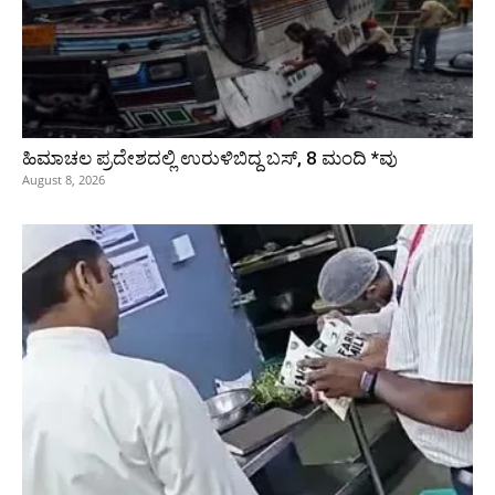
ಹಿಮಾಚಲ ಪ್ರದೇಶದಲ್ಲಿ ಉರುಳಿಬಿದ್ದ ಬಸ್‌, 8 ಮಂದಿ *ವು
August 8, 2026