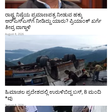
ರಾಷ್ಟ್ರನಿಷ್ಠೆಯ ಪ್ರಮಾಣಪತ್ರ ನೀಡುವ ಹಕ್ಕು
ಆರ್‌ಎಸ್‌ಎಸ್‌ಗೆ ನೀಡಿದ್ದು ಯಾರು? ಪ್ರಿಯಾಂಕ್ ಖರ್ಗೆ
ತೀವ್ರ ವಾಗ್ದಾಳಿ
August 8, 2026
ಹಿಮಾಚಲ ಪ್ರದೇಶದಲ್ಲಿ ಉರುಳಿಬಿದ್ದ ಬಸ್‌, 8 ಮಂದಿ
*ವು
August 8, 2026