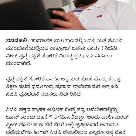
ನವದೆಹಲಿ :
ಸಾಮಾಜಿಕ ಜಾಲತಾಣದಲ್ಲಿ ಜನಪ್ರಿಯತೆ ಹೊಂದಿ
ಮುಂಚೂಣಿಯಲ್ಲಿರುವ ಕಾಕ್ರೋಚ್‌ ಜನತಾ ಪಾರ್ಟಿ ( ಸಿಜೆಪಿ)
ನೀಟ್‌ ಪ್ರಶ್ನೆ ಪತ್ರಿಕೆ ಸೋರಿಕೆ ವಿರುದ್ಧ ಪ್ರತಿಭಟನೆ ನಡೆಸಲು
ಮುಂದಾಗಿದೆ.
ಪ್ರಶ್ನೆ ಪತ್ರಿಕೆ ಸೋರಿಕೆ ಹಾಗೂ ಅಕ್ರಮದ ಹೊಣೆ ಹೊತ್ತು ಕೇಂದ್ರ
ಶಿಕ್ಷಣ ಸಚಿವ ಧರ್ಮೇಂದ್ರ ಪ್ರಧಾನ್‌ ರಾಜೀನಾಮೆಗೆ ಆಗ್ರಹಿಸಿ
ಸಿಜೆಪಿ ಪ್ರತಿಭಟನೆ ನಡೆಸಲು ನಿರ್ಧರಿಸಿದೆ.
ಸಿಜೆಪಿ ಪಕ್ಷದ ಸ್ಥಾಪಕ ಅಭಿಜಿತ್‌ ದೀಪ್ಕೆ ಸದ್ಯ ಅಮೆರಿಕದಲ್ಲಿದ್ದು
ಜೂನ್‌ 6ರಂದು ದೆಹಲಿಗೆ ಆಗಮಿಸಲಿದ್ದಾರೆ. ಅಂದು ಪಾರ್ಲಿಮೆಂಟ್
ಸ್ಟ್ರೀಟ್ ಪೊಲೀಸ್ ಠಾಣೆಗೆ ತೆರಳಿ ಅಲ್ಲಿ ಪ್ರತಿಭಟನೆಗೆ ಅನುಮತಿ
ಪಡೆಯಬೇಕು ಹೀಗಾಗಿ ಸಿಜೆಪಿ ಬೆಂಬಲಿಸುವ ಎಲ್ಲರೂ ನನ್ನ ಜೊತೆ