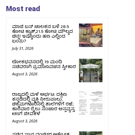
Most read
ಮಾಜಿ ಬಸ್ ಚಾಲಕನ ಬಳಿ ₹28.5
ಕೋಟಿ ಕ್ಯಾಶ್,₹21.5 ಕೋಟಿ ಮೌಲ್ಯದ
ಚಿನ್ನ! ಇಷ್ಟೊಂದು ಹಣ ಎಲ್ಲಿಂದ
ಬಂತು?
July 31, 2026
ಲೋಕಭವನದಲ್ಲಿ 19 ಮಂದಿ
ಸಚಿವರಾಗಿ ಪ್ರಮಾಣವಚನ ಸ್ವೀಕಾರ
August 3, 2026
ರಾಜ್ಯದಲ್ಲಿ ಮಳೆ ಆರ್ಭಟ: ದಕ್ಷಿಣ
ಕನ್ನಡದಲ್ಲಿ ವ್ಯಕ್ತಿ ನೀರುಪಾಲು,
ಚಿಕ್ಕಮಗಳೂರಿನಲ್ಲಿ ಶಾಲೆಗಳಿಗೆ ರಜೆ;
ಕಾರವಾರ ರೈಲು ಸಂಚಾರ ಅಸ್ತವ್ಯಸ್ತ,
KRSಗೆ ಜೀವಕಳೆ
August 3, 2026
ಸಚಿವ ಸ್ಥಾನ ವಂಚಿತರ ಆಕ್ರೋಶ: