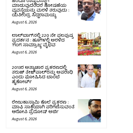
ಹಿಂದೂ ರಾಷ್ಟ್ರವನ್ನಾಗಿ
ಮಾಡುವುದೆಂದರೆ ಶೋಷಣೆಯ
ವ್ಯವಸ್ಥೆಯನ್ನು ಮರಳಿ ತರುವುದು :
ಯತೀಂದ್ರ ಸಿದ್ದರಾಮಯ್ಯ
August 6, 2026
ಲಾಲ್‍ಬಾಗ್‍ನಲ್ಲಿ 220 ನೇ ಫಲಪುಷ್ಪ
ಪ್ರದರ್ಶನ : ಹೂಗಳಲ್ಲಿ ಅರಳಿದ
‘ಗಂಗ ಸಾಮ್ರಾಜ್ಯ’ ವೈಭವ
August 6, 2026
2013ರ ಅತ್ಯಾಚಾರ ಪ್ರಕರಣದಲ್ಲಿ
ತರುಣ್ ತೇಜ್‌ಪಾಲ್‌ರನ್ನು ಅಪರಾಧಿ
ಎಂದು ಘೋಷಿಸಿದ ಬಾಂಬೆ
ಹೈಕೋರ್ಟ್
August 6, 2026
ರೇಣುಕಾಸ್ವಾಮಿ ಕೊಲೆ ಪ್ರಕರಣ :
ಮಾಫಿ ಸಾಕ್ಷಿಯಾಗಿ ಪರಿಗಣಿಸುವಂತೆ
ಆರೋಪಿ ಪ್ರದೋಷ್‌ ಅರ್ಜಿ
August 6, 2026