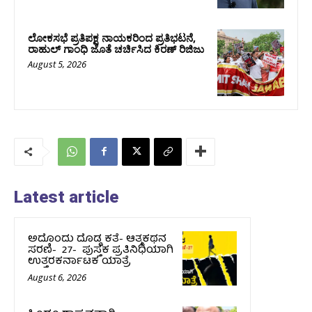
ಲೋಕಸಭೆ ಪ್ರತಿಪಕ್ಷ ನಾಯಕರಿಂದ ಪ್ರತಿಭಟನೆ,
ರಾಹುಲ್‌ ಗಾಂಧಿ ಜೊತೆ ಚರ್ಚಿಸಿದ ಕಿರಣ್‌ ರಿಜಿಜು
August 5, 2026
Latest article
ಅದೊಂದು ದೊಡ್ಡ ಕತೆ- ಆತ್ಮಕಥನ
ಸರಣಿ- 27- ಪುಸ್ತಕ ಪ್ರತಿನಿಧಿಯಾಗಿ
ಉತ್ತರಕರ್ನಾಟಕ ಯಾತ್ರೆ
August 6, 2026