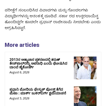
ಪರೀಕ್ಷೆಗೆ ಸಂಬಂಧಿಸಿದ ವಿವಾದಗಳು ಮತ್ತು ಗೊಂದಲಗಳು
ವಿದ್ಯಾರ್ಥಿಗಳನ್ನು ಆತಂಕಕ್ಕೆ ದೂಡಿವೆ. ಸರ್ಕಾ ರದ ಉತ್ತರದಾಯಿತ್ವ
ಹೊಂದಿದ್ದರೇ ಕೂಡಲೇ ಪ್ರಧಾನ್‌ ರಾಜೀನಾಮೆ ನೀಡಬೇಕು ಎಂದು
ಆಗ್ರಹಿಸಿದ್ದಾರೆ.
More articles
2013ರ ಅತ್ಯಾಚಾರ ಪ್ರಕರಣದಲ್ಲಿ ತರುಣ್
ತೇಜ್‌ಪಾಲ್‌ರನ್ನು ಅಪರಾಧಿ ಎಂದು ಘೋಷಿಸಿದ
ಬಾಂಬೆ ಹೈಕೋರ್ಟ್
August 6, 2026
ಪ್ರಧಾನಿ ಮೋದಿಯ ಫೇಸ್ಬುಕ್‌ ಪೋಸ್ಟ್‌ ತೆಗೆದ
ಮೆಟಾ : ಮಾರ್ಕ್ ಜುಕರ್‌ಬರ್ಗ್ ಕ್ಷಮೆಯಾಚನೆ
August 5, 2026