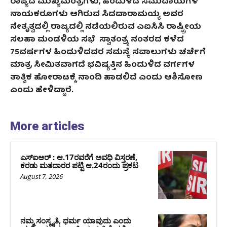
ರಾಜ್ಯದ ಮುಖ್ಯಮಂತ್ರಿಗಳು, ಹಿಂದುಳಿದ ಸಮುದಾಯಗಳ
ನಾಯಕರೂಗಳು ಆಗಿರುವ ಸಿದದಾರಾಮಯ್ಯ ಅವರ
ನೇತೃತ್ವದಲ್ಲಿ ರಾಜ್ಯದಲ್ಲಿ ನಡೆಯಲಿರುವ ಎಐಸಿಸಿ ರಾಷ್ಟ್ರೀಯ
ಸಲಹಾ ಮಂಡಳಿಯ ಸಭೆ ಸ್ವಾತಂತ್ರ್ಯ ನಂತರದ ಕಳೆದ
75ವರ್ಷಗಳ ಹಿಂದುಳಿದವರ ಸಮಸ್ಯೆ ಸವಾಲುಗಳು ಚರ್ಚೆಗೆ
ಮಾತ್ರ ಸೀಮಿತವಾಗದೆ ಭವಿಷ್ಯತ್ತಿನ ಹಿಂದುಳಿದ ವರ್ಗಗಳ
ತಾತ್ವಿಕ ಹೋರಾಟಕ್ಕೆ ನಾಂದಿ ಹಾಡಲಿದೆ ಎಂದು ಆಶಿಸೋಣ
ಎಂದು ಹೇಳಿದ್ದಾರೆ.
More articles
ಎಸ್‌ಐಆರ್‌ : ಆ.17ರವರೆಗೆ ಅವಧಿ ವಿಸ್ತರಣೆ,
ಕರಡು ಮತದಾರರ ಪಟ್ಟಿ ಆ.24ರಂದು ಪ್ರಕಟ
August 7, 2026
ನಮ್ಮ ಸಂಸ್ಕೃತಿ, ಧರ್ಮ ಯಾವುದು ಎಂದು