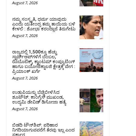
August 7, 2026
ನಮ್ಮ ಸಂಸ್ಕೃತಿ, ಧರ್ಮ ಯಾವುದು
ಎಂದು ಯತೀಂದ್ರ ತಮ್ಮ ತಾಯಿಯ ಬಳಿ
ಕೇಳಲಿ : ಶೋಭಾ ಕರಂದ್ಲಾಜೆ ತಿರುಗೇಟು
August 7, 2026
ರಾಜ್ಯದಲ್ಲಿ 1,500ಕ್ಕೂ ಹೆಚ್ಚು
ಸ್ಟಾರ್ಟ್‌ಅಪ್‌ಗಳಿಗೆ ಬೆಂಬಲ,
ರೊಬೊಟಿಕ್ಸ್, ಕ್ವಾಂಟಮ್ ಕಂಪ್ಯೂಟಿಂಗ್
ಹಾಗೂ ಬಯೋಟೆಕ್ನಾಲಜಿ ಕ್ಷೇತ್ರಕ್ಕೆ ವೇಗ :
ಪ್ರಿಯಾಂಕ್‌ ಖರ್ಗೆ
August 7, 2026
ಉಡುಪಿಯನ್ನು ಬೆಚ್ಚಿಬೀಳಿಸಿದ
ಶೂಟೌಟ್‌: ಕಾಂಗ್ರೆಸ್‌ ಮುಖಂಡ,
ಉದ್ಯಮಿ ಡೇವಿಡ್ ಡಿಸೋಜಾ ಹತ್ಯೆ
August 7, 2026
ಬಿಡದಿ ಟೌನ್‌ಶಿಪ್‌: ಪರಿಹಾರ
ನಿಗದಿಯಾಗುವವರೆಗೆ ತೆರವು ಇಲ್ಲ ಎಂದ
ಸರ್ಕಾರ