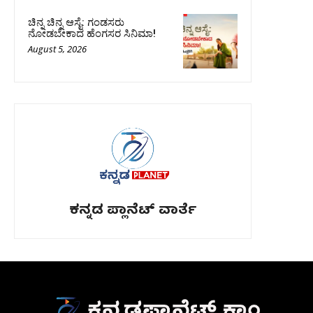
ಚಿನ್ನ ಚಿನ್ನ ಆಸೈ: ಗಂಡಸರು
ನೋಡಬೇಕಾದ ಹೆಂಗಸರ ಸಿನಿಮಾ!
August 5, 2026
ಕನ್ನಡ ಪ್ಲಾನೆಟ್ ವಾರ್ತೆ