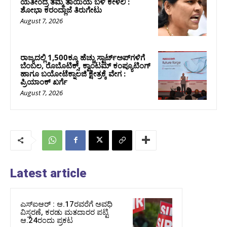
ಯತೀಂದ್ರ ತಮ್ಮ ತಾಯಿಯ ಬಳಿ ಕೇಳಲಿ :
ಶೋಭಾ ಕರಂದ್ಲಾಜೆ ತಿರುಗೇಟು
August 7, 2026
ರಾಜ್ಯದಲ್ಲಿ 1,500ಕ್ಕೂ ಹೆಚ್ಚು ಸ್ಟಾರ್ಟ್‌ಅಪ್‌ಗಳಿಗೆ
ಬೆಂಬಲ, ರೊಬೊಟಿಕ್ಸ್, ಕ್ವಾಂಟಮ್ ಕಂಪ್ಯೂಟಿಂಗ್
ಹಾಗೂ ಬಯೋಟೆಕ್ನಾಲಜಿ ಕ್ಷೇತ್ರಕ್ಕೆ ವೇಗ :
ಪ್ರಿಯಾಂಕ್‌ ಖರ್ಗೆ
August 7, 2026
Latest article
ಎಸ್‌ಐಆರ್‌ : ಆ.17ರವರೆಗೆ ಅವಧಿ
ವಿಸ್ತರಣೆ, ಕರಡು ಮತದಾರರ ಪಟ್ಟಿ
ಆ.24ರಂದು ಪ್ರಕಟ