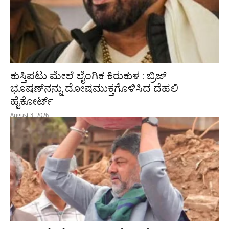
ಕುಸ್ತಿಪಟು ಮೇಲೆ ಲೈಂಗಿಕ ಕಿರುಕುಳ : ಬ್ರಿಜ್‌
ಭೂಷಣ್‌ನನ್ನು ದೋಷಮುಕ್ತಗೊಳಿಸಿದ ದೆಹಲಿ
ಹೈಕೋರ್ಟ್‌
August 3, 2026