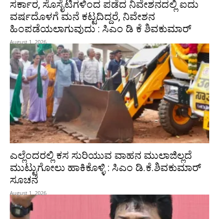
ಸರ್ಕಾರ, ಸೊಸೈಟಿಗಳಿಂದ ಪಡೆದ ನಿವೇಶನದಲ್ಲಿ ಐದು
ವರ್ಷದೊಳಗೆ ಮನೆ ಕಟ್ಟದಿದ್ದರೆ, ನಿವೇಶನ
ಹಿಂಪಡೆಯಲಾಗುವುದು : ಸಿಎಂ ಡಿ ಕೆ ಶಿವಕುಮಾರ್
August 1, 2026
ಎಲ್ಲೆಂದರಲ್ಲಿ ಕಸ ಸುರಿಯುವ ವಾಹನ ಮುಲಾಜಿಲ್ಲದೆ
ಮುಟ್ಟುಗೋಲು ಹಾಕಿಕೊಳ್ಳಿ : ಸಿಎಂ ಡಿ.ಕೆ.ಶಿವಕುಮಾರ್‌
ಸೂಚನೆ
August 1, 2026