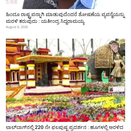
ಹಿಂದೂ ರಾಷ್ಟ್ರವನ್ನಾಗಿ ಮಾಡುವುದೆಂದರೆ ಶೋಷಣೆಯ ವ್ಯವಸ್ಥೆಯನ್ನು
ಮರಳಿ ತರುವುದು : ಯತೀಂದ್ರ ಸಿದ್ದರಾಮಯ್ಯ
August 6, 2026
ಲಾಲ್‍ಬಾಗ್‍ನಲ್ಲಿ 220 ನೇ ಫಲಪುಷ್ಪ ಪ್ರದರ್ಶನ : ಹೂಗಳಲ್ಲಿ ಅರಳಿದ