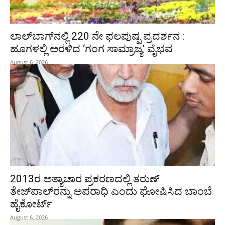
ಲಾಲ್‍ಬಾಗ್‍ನಲ್ಲಿ 220 ನೇ ಫಲಪುಷ್ಪ ಪ್ರದರ್ಶನ :
ಹೂಗಳಲ್ಲಿ ಅರಳಿದ ‘ಗಂಗ ಸಾಮ್ರಾಜ್ಯ’ ವೈಭವ
August 6, 2026
2013ರ ಅತ್ಯಾಚಾರ ಪ್ರಕರಣದಲ್ಲಿ ತರುಣ್
ತೇಜ್‌ಪಾಲ್‌ರನ್ನು ಅಪರಾಧಿ ಎಂದು ಘೋಷಿಸಿದ ಬಾಂಬೆ
ಹೈಕೋರ್ಟ್
August 6, 2026