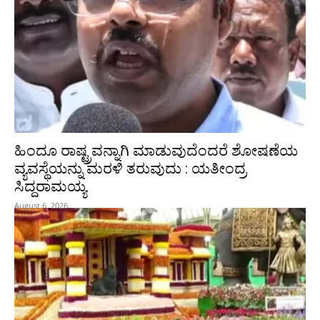
ಹಿಂದೂ ರಾಷ್ಟ್ರವನ್ನಾಗಿ ಮಾಡುವುದೆಂದರೆ ಶೋಷಣೆಯ
ವ್ಯವಸ್ಥೆಯನ್ನು ಮರಳಿ ತರುವುದು : ಯತೀಂದ್ರ
ಸಿದ್ದರಾಮಯ್ಯ
August 6, 2026