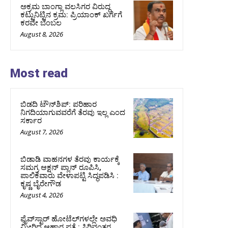
ಅಕ್ರಮ ಬಾಂಗ್ಲಾ ವಲಸಿಗರ ವಿರುದ್ಧ
ಕಟ್ಟುನಿಟ್ಟಿನ ಕ್ರಮ: ಪ್ರಿಯಾಂಕ್ ಖರ್ಗೆಗೆ
ಕರವೇ ಬೆಂಬಲ
August 8, 2026
Most read
ಬಿಡದಿ ಟೌನ್‌ಶಿಪ್‌: ಪರಿಹಾರ
ನಿಗದಿಯಾಗುವವರೆಗೆ ತೆರವು ಇಲ್ಲ ಎಂದ
ಸರ್ಕಾರ
August 7, 2026
ಬಿಡಾಡಿ ವಾಹನಗಳ ತೆರವು ಕಾರ್ಯಕ್ಕೆ
ಸಮಗ್ರ ಆಕ್ಷನ್ ಪ್ಲಾನ್ ರೂಪಿಸಿ,
ಪಾಲಿಕೆವಾರು ವೇಳಾಪಟ್ಟಿ ಸಿದ್ಧಪಡಿಸಿ :
ಕೃಷ್ಣ ಬೈರೇಗೌಡ
August 4, 2026
ಫೈವ್‌ಸ್ಟಾರ್ ಹೋಟೆಲ್‌ಗಳಲ್ಲೇ ಅವಧಿ
ಮೀರಿದ ಆಹಾರ ಪತ್ತೆ : ಸಿರಿವಂತರ