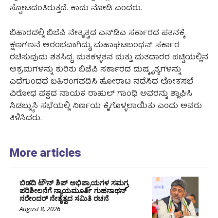
ಸ್ಫೋಟದಂತಿರುತ್ತದೆ. ಕಾದು ನೋಡಿ ಎಂದರು.
ಬಿಹಾರದಲ್ಲಿ ಬಿಜೆಪಿ ನೇತೃತ್ವದ ಎನ್‌ಡಿಎ ಸರ್ಕಾರದ ಪತನಕ್ಕೆ
ಕ್ಷಣಗಣನೆ ಆರಂಭವಾಗಿದ್ದು, ಮಹಾಘಟಬಂಧನ್‌ ಸರ್ಕಾರ
ರಚಿಸುವುದು ಶತಸಿದ್ದ. ಮತಕಳ್ಳತನ ಮತ್ತು ಮತದಾರರ ಪಟ್ಟಿಯಲ್ಲಿನ
ಅಕ್ರಮಗಳನ್ನು ಕುರಿತು ಬಿಜೆಪಿ ಸರ್ಕಾರದ ದುಷ್ಕೃತ್ಯಗಳನ್ನು
ಎದೆಗುಂದದೆ ಬಹಿರಂಗಪಡಿಸಿ ಹೋರಾಟ ನಡೆಸಿದ ಲೋಕಸಭೆ
ವಿರೋಧ ಪಕ್ಷದ ನಾಯಕ ರಾಹುಲ್ ಗಾಂಧಿ ಅವರನ್ನು ಶ್ಲಾಘಿಸಿ
ಸಿಡಬ್ಲ್ಯುಸಿ ಸಭೆಯಲ್ಲಿ ನಿರ್ಣಯ ಕೈಗೊಳ್ಳಲಾಯಿತು ಎಂದು ಅವರು
ತಿಳಿಸಿದರು.
More articles
ಬಿಡದಿ ಟೌನ್ ಶಿಪ್ ಅಭಿಪ್ರಾಯಗಳ ಸಮಗ್ರ
ಪರಿಶೀಲನೆಗೆ ನ್ಯಾಯಮೂರ್ತಿ ಗುಹನಾಥನ್
ನರೇಂದರ್ ನೇತೃತ್ವದ ಸಮಿತಿ ರಚನೆ
August 8, 2026