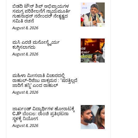
ಬಿಡದಿ ಟೌನ್ ಶಿಪ್ ಅಭಿಪ್ರಾಯಗಳ
ಸಮಗ್ರ ಪರಿಶೀಲನೆಗೆ ನ್ಯಾಯಮೂರ್ತಿ
ಗುಹನಾಥನ್ ನರೇಂದರ್ ನೇತೃತ್ವದ
ಸಮಿತಿ ರಚನೆ
August 8, 2026
ಮಸಿ ಎರಚಿ ಮನೋಸ್ಥೈರ್ಯ
ಕುಗ್ಗಿಸಲಾಗದು
August 8, 2026
ಮಹಿಳಾ ಮೀಸಲಾತಿ ವಿಚಾರದಲ್ಲಿ
ರಾಹುಲ್‌-ರಿಜಿಜು ವಾಕ್ಸಮರ : ‘ಷರತ್ತಿಲ್ಲದೆ
ಜಾರಿಗೆ ತನ್ನಿ’ ಎಂದ ರಾಹುಲ್‌
August 8, 2026
ಜಾರ್ಖಂಡ್‌ ವಿದ್ಯಾರ್ಥಿಗಳ ಹೋರಾಟಕ್ಕೆ
CJP ಬೆಂಬಲ: ರಾಂಚಿ ಪ್ರತಿಭಟನಾ
ಸ್ಥಳಕ್ಕೆ ನಿಯೋಗ
August 8, 2026