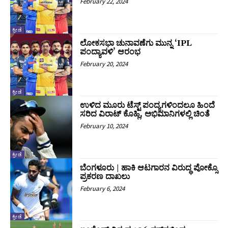
February 22, 2024
ಕ್ರೀಡೆ
ಲೋಕಸಭಾ ಚುನಾವಣೆಗು ಮುನ್ನ ‘IPL
ಪಂದ್ಯಾವಳಿ’ ಆರಂಭ
February 20, 2024
ಕ್ರೀಡೆ
ಉಳಿದ ಮೂರು ಟೆಸ್ಟ್‌ ಪಂದ್ಯಗಳಿಂದಲೂ ಹಿಂದೆ
ಸರಿದ ವಿರಾಟ್‌ ಕೊಹ್ಲಿ, ಅಭಿಮಾನಿಗಳಲ್ಲಿ ಚಿಂತೆ
February 10, 2024
ಕ್ರೀಡೆ
ಬೆಂಗಳೂರು | ಹಾಕಿ ಆಟಗಾರನ ವಿರುದ್ಧ ಪೋಕ್ಸೊ
ಪ್ರಕರಣ ದಾಖಲು
February 6, 2024
ಕ್ರೀಡೆ