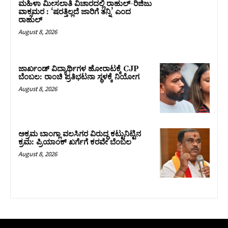
ಮಹಿಳಾ ಮೀಸಲಾತಿ ವಿಚಾರದಲ್ಲಿ ರಾಹುಲ್‌-ರಿಜಿಜು
ವಾಕ್ಸಮರ : ‘ಷರತ್ತಿಲ್ಲದೆ ಜಾರಿಗೆ ತನ್ನಿ’ ಎಂದ
ರಾಹುಲ್‌
August 8, 2026
ಜಾರ್ಖಂಡ್‌ ವಿದ್ಯಾರ್ಥಿಗಳ ಹೋರಾಟಕ್ಕೆ CJP
ಬೆಂಬಲ: ರಾಂಚಿ ಪ್ರತಿಭಟನಾ ಸ್ಥಳಕ್ಕೆ ನಿಯೋಗ
August 8, 2026
ಅಕ್ರಮ ಬಾಂಗ್ಲಾ ವಲಸಿಗರ ವಿರುದ್ಧ ಕಟ್ಟುನಿಟ್ಟಿನ
ಕ್ರಮ: ಪ್ರಿಯಾಂಕ್ ಖರ್ಗೆಗೆ ಕರವೇ ಬೆಂಬಲ
August 8, 2026