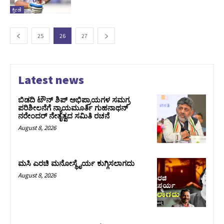
ಕ್ರೀಡೆ
25
26
27
Latest news
ಬಿಡದಿ ಟೌನ್ ಶಿಪ್ ಅಭಿಪ್ರಾಯಗಳ ಸಮಗ್ರ
ಪರಿಶೀಲನೆಗೆ ನ್ಯಾಯಮೂರ್ತಿ ಗುಹನಾಥನ್
ನರೇಂದರ್ ನೇತೃತ್ವದ ಸಮಿತಿ ರಚನೆ
August 8, 2026
ಮಸಿ ಎರಚಿ ಮನೋಸ್ಥೈರ್ಯ ಕುಗ್ಗಿಸಲಾಗದು
August 8, 2026