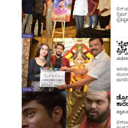
ಬಿಗ್ ಬ
ಸ್ಪೆಷಲ
ಪ್ರತಿಷ
ಸಿನಿಮಾ
’ಲೈಫ
ಪ್ರಿನ
ಮನೋಜ್
ಇರುವುದೆ
ಮೂಲಕ ಪ
ಭಾಗವೆ
ಸಿನಿಮಾ
ಡ್ರೋ
ಕಾರ
ಕನ್ನಡ ಪ್
ಬಿಗ್​ಬಾ
ಟಾಸ್ಕ್ 