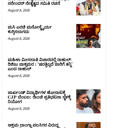
ನರೇಂದರ್ ನೇತೃತ್ವದ ಸಮಿತಿ ರಚನೆ
August 8, 2026
ಮಸಿ ಎರಚಿ ಮನೋಸ್ಥೈರ್ಯ
ಕುಗ್ಗಿಸಲಾಗದು
August 8, 2026
ಮಹಿಳಾ ಮೀಸಲಾತಿ ವಿಚಾರದಲ್ಲಿ ರಾಹುಲ್‌-
ರಿಜಿಜು ವಾಕ್ಸಮರ : ‘ಷರತ್ತಿಲ್ಲದೆ ಜಾರಿಗೆ ತನ್ನಿ’
ಎಂದ ರಾಹುಲ್‌
August 8, 2026
ಜಾರ್ಖಂಡ್‌ ವಿದ್ಯಾರ್ಥಿಗಳ ಹೋರಾಟಕ್ಕೆ
CJP ಬೆಂಬಲ: ರಾಂಚಿ ಪ್ರತಿಭಟನಾ ಸ್ಥಳಕ್ಕೆ
ನಿಯೋಗ
August 8, 2026
ಅಕ್ರಮ ಬಾಂಗ್ಲಾ ವಲಸಿಗರ ವಿರುದ್ಧ