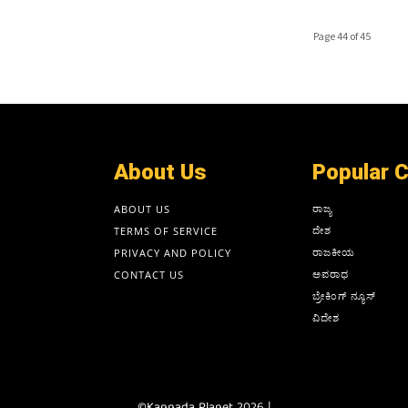
Page 44 of 45
About Us
Popular 
ರಾಜ್ಯ
ABOUT US
ದೇಶ
TERMS OF SERVICE
ರಾಜಕೀಯ
PRIVACY AND POLICY
ಅಪರಾಧ
CONTACT US
ಬ್ರೇಕಿಂಗ್ ನ್ಯೂಸ್
ವಿದೇಶ