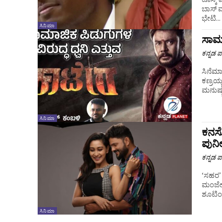
ಬಾಸ್​​ 
ಭೇಟಿ...
ಸಿನಿಮಾ
ಸಾಮಾ
ಕನ್ನಡ ಪ್
ಸಿನೆಮಾ ನಾನು ಇಂತ‌ ಜಾತಿಯಲ್ಲೆ ಹುಟ್ಬೇಕು ಅಂತ ‌ಯಾರು ಬೇಡ್ಕೊಂಡು ಹುಟ
ಕಣ್ರಯ್ಯ.
ಮನುಷ್ಯತ
ಸಿನಿಮಾ
ಕನಸೊ
ಪುನೀ
ಕನ್ನಡ ಪ್
‘ಸಹರ’ 
ಮಂಜೇಶ್
ಶೂಟಿಂಗ
ಸಿನಿಮಾ