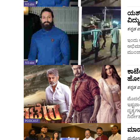
ಸಿನಿಮಾ
ಯಶ್ 
ವಿದ್
ಕನ್ನಡ ಪ್
ಇಂದು ಕ
ಅಭಿಮಾನ
ಮುಂಜಾನ
ಸಿನಿಮಾ
ಕಾಟೇ
ಹೋರ
ಕನ್ನಡ ಪ್
ಮೊದಲೇ 
ಇಷ್ಟವಾ
ದೃಶ್ಯ
ನಿರ್ದೇ
PODCAST
ಮಾಡರ
ಮನೋಜ್