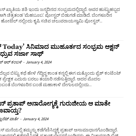
ಾಸ್ ಖ್ಯಾತಿಯ ಶಶಿ ಇಂದು ಜನ್ಮದಿನದ ಸಂಭ್ರಮದಲ್ಲಿದ್ದಾರೆ. ಅವರ ಹುಟ್ಟುಹಬ್ಬದ
್ ಆಗಿ ಚಿತ್ರತಂಡ 'ಮೆಹಬೂಬ'. ಪೋಸ್ಟರ್ ಬಿಡುಗಡೆ ಮಾಡಿದೆ. ಬೆಂಗಳೂರಿನ
್ಠಿತ ಹೋಟೆಲ್ ನಲ್ಲಿಂದು ಕೃಷಿ ಸಚಿವ ಚಲುವರಾಯಸ್ವಾಮಿ ಪೋಸ್ಟರ್...
್ Today’ ಸಿನಿಮಾದ ಮುಹೂರ್ತದ ಸಂಭ್ರಮ ಆಕ್ಷನ್
್ಸ್ ಧ್ರುವ ಸರ್ಜಾ ಸಾಥ್
 ಆರ್ ಕಂಬಳಿ
-
January 4, 2024
ಲ್ಲವ ಬಿಟ್ಟು ಕಥೆ ಹೇಳಿ ಗೆದ್ದಿದ್ದ ಕಾಂತ ಕನ್ನಲ್ಲಿ ಈಗ ಮತ್ತೊಂದು ಫ್ರೆಶ್ ಕಂಟೆಂಟ್
್ರೇಕ್ಷಕ ಎದುರು ಬರಲು ತಯಾರಿ ನಡೆಸುತ್ತಿದ್ದಾರೆ. ಅದರ ಮೊದಲ
ಂಬಂತೆ ಬೆಂಗಳೂರಿನ ಬಂಡೆ ಮಹಾಕಾಳಿ ದೇಗುಲದಲ್ಲಿಂದು...
ನ್ ಪ್ರತಾಪ್ ಅನಾರೋಗ್ಯಕ್ಕೆ ಗುರುಜೀಯ ಆ ಮಾತೇ
ಣವಾಯ್ತ?
ಲಾನೆಟ್ ವಾರ್ತೆ
-
January 4, 2024
ಸ್​ ಮನೆಯಲ್ಲಿ ತಮ್ಮನ್ನು ಕಡೆಗೆಣಿಸಿದ್ದಕ್ಕೆ ಪ್ರತಾಪ್​ ಅಸಾಮಾಧಾನಗೊಂಡಿದ್ದಾರೆ.
ವಿಚಾರದಲ್ಲಿ ಕಡೆಗಣಿಸಿದ್ದಕ್ಕೆ ಪ್ರತಾಪ್​ ಬೇಸರಗೊಂಡಿದ್ದರು. ಈ ವಿಚಾರವಾಗಿ ಬಿಗ್​