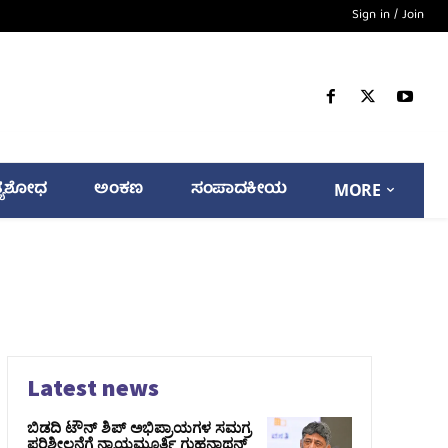
Sign in / Join
್ಯಶೋಧ
ಅಂಕಣ
ಸಂಪಾದಕೀಯ
MORE
Latest news
ಬಿಡದಿ ಟೌನ್ ಶಿಪ್ ಅಭಿಪ್ರಾಯಗಳ ಸಮಗ್ರ
ಪರಿಶೀಲನೆಗೆ ನ್ಯಾಯಮೂರ್ತಿ ಗುಹನಾಥನ್