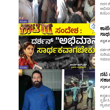
ಗದಗ ಜ
ಅಭಿಮಾನಿ
ಸಿನಿಮಾ
ಕಾಟ
ಸಾರ
ಕನ್ನಡ ಪ್
ದರ್ಶನ್‌ರವರ ದೊಡ್ಡ ಅಭಿಮಾನ ಬಳಗ ಅನ
ಸುರಿಯ
ಸಮಾಜದಲ
ಸಿನಿಮಾ
ನಟ ಯ
ಸರ್ಕ
ಕನ್ನಡ ಪ್
ಕನ್ನಡ 
ಸ್ಪರ್ಶ
ಗ್ರಾಮದ