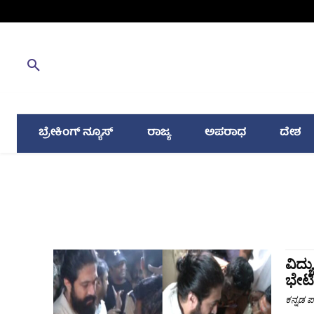
ಬ್ರೇಕಿಂಗ್ ನ್ಯೂಸ್
ರಾಜ್ಯ
ಅಪರಾಧ
ದೇಶ
ವಿದ್
ಭೇಟಿ
ಕನ್ನಡ ಪ್