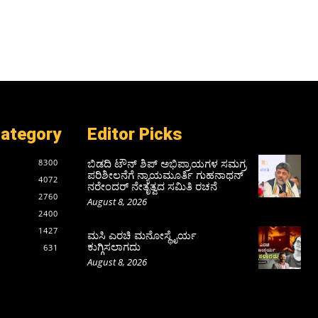
Category
Editor Picks
ಬಿಡದಿ ಟೌನ್ ಶಿಪ್ ಅಭಿಪ್ರಾಯಗಳ ಸಮಗ್ರ
8300
ಪರಿಶೀಲನೆಗೆ ನ್ಯಾಯಮೂರ್ತಿ ಗುಹನಾಥನ್
4072
ನರೇಂದರ್ ನೇತೃತ್ವದ ಸಮಿತಿ ರಚನೆ
2760
August 8, 2026
2400
1427
ಮಸಿ ಎರಚಿ ಮನೋಸ್ಥೈರ್ಯ
ಕುಗ್ಗಿಸಲಾಗದು
631
August 8, 2026