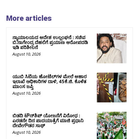
More articles
ನ್ಯಾಯಾಲಯದ ಆದೇಶ ಉಲ್ಲಂಘನೆ : ಸಚಿವ
ಬಿ.ನಾಗೇಂದ್ರ ದೆಹಲಿಗೆ ಪ್ರಯಾಣ ಆರೋಪದಡಿ
ಇಡಿ ಪರಿಶೀಲನೆ
August 10, 2026
ಯುಬಿ ಸಿಟಿಯ ಹೋಟೆಲ್‌ಗಳ ಮೇಲೆ ಆಹಾರ
ಇಲಾಖೆ ಅಧಿಕಾರಿಗಳ ದಾಳಿ, 45ಕೆ.ಜಿ. ಕೊಳೆತ
ಮಾಂಸ ಜಪ್ತಿ
August 10, 2026
ಬಿಡದಿ ಟೌನ್‌ಶಿಪ್‌ ಯೋಜನೆಗೆ ವಿರೋಧ :
ಎರಡನೇ ದಿನ ಪಾದಯಾತ್ರೆಗೆ ಮಾಜಿ ಪ್ರಧಾನಿ
ದೇವೇಗೌಡರ ಸಾಥ್‌
August 10, 2026