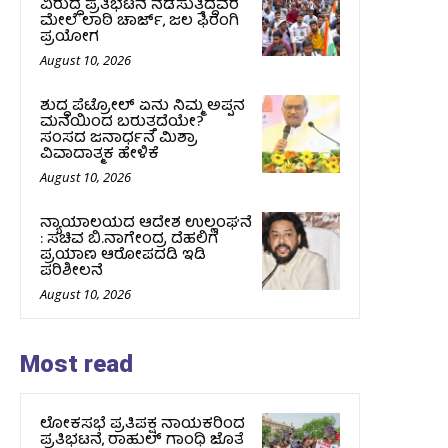
ವಿರುದ್ಧ ಪ್ರತಿಭಟನೆ ನಡೆಸುತ್ತಿದ್ದವರ
ಮೇಲೆ ಲಾಠಿ ಚಾರ್ಜ್‌, ಜಲ ಫಿರಂಗಿ
ಪ್ರಯೋಗ
August 10, 2026
ಶುದ್ಧ ಪೆಟ್ರೋಲ್ ಏನು ನಿಮ್ಮ ಅಪ್ಪನ
ಮನೆಯಿಂದ ಬರುತ್ತದೆಯೇ?
ಸಂಸದ ಜನಾರ್ಧನ ಮಿಶ್ರಾ
ವಿವಾದಾತ್ಮಕ ಹೇಳಿಕೆ
August 10, 2026
ನ್ಯಾಯಾಲಯದ ಆದೇಶ ಉಲ್ಲಂಘನೆ
: ಸಚಿವ ಬಿ.ನಾಗೇಂದ್ರ ದೆಹಲಿಗೆ
ಪ್ರಯಾಣ ಆರೋಪದಡಿ ಇಡಿ
ಪರಿಶೀಲನೆ
August 10, 2026
Most read
ಲೋಕಸಭೆ ಪ್ರತಿಪಕ್ಷ ನಾಯಕರಿಂದ
ಪ್ರತಿಭಟನೆ, ರಾಹುಲ್‌ ಗಾಂಧಿ ಜೊತೆ