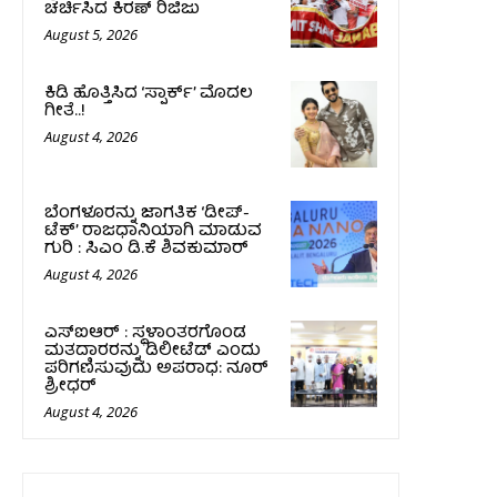
ಚರ್ಚಿಸಿದ ಕಿರಣ್‌ ರಿಜಿಜು
August 5, 2026
ಕಿಡಿ‌‌ ಹೊತ್ತಿಸಿದ ‘ಸ್ಪಾರ್ಕ್’ ಮೊದಲ‌
ಗೀತೆ..!
August 4, 2026
ಬೆಂಗಳೂರನ್ನು ಜಾಗತಿಕ ‘ಡೀಪ್-
ಟೆಕ್’ ರಾಜಧಾನಿಯಾಗಿ ಮಾಡುವ
ಗುರಿ : ಸಿಎಂ ಡಿ.ಕೆ ಶಿವಕುಮಾರ್
August 4, 2026
ಎಸ್‌ಐಆರ್ : ಸ್ಥಳಾಂತರಗೊಂಡ
ಮತದಾರರನ್ನು ಡಿಲೀಟೆಡ್ ಎಂದು
ಪರಿಗಣಿಸುವುದು ಅಪರಾಧ: ನೂರ್
ಶ್ರೀಧರ್
August 4, 2026