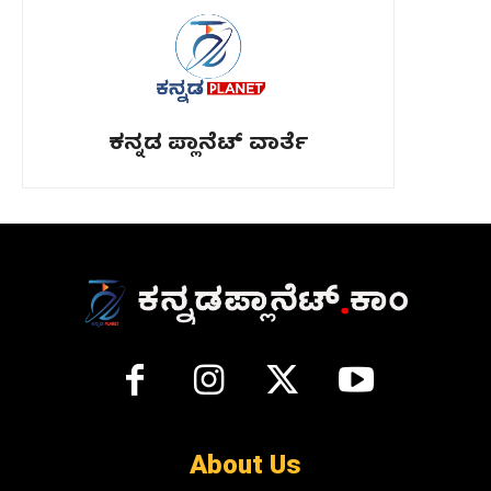
ಕನ್ನಡ ಪ್ಲಾನೆಟ್ ವಾರ್ತೆ
About Us