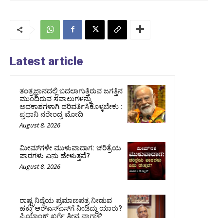
Latest article
ತಂತ್ರಜ್ಞಾನದಲ್ಲಿ ಬದಲಾಗುತ್ತಿರುವ ಜಗತ್ತಿನ
ಮುಂದಿರುವ ಸವಾಲುಗಳನ್ನು
ಅವಕಾಶಗಳಾಗಿ ಪರಿವರ್ತಿಸಿಕೊಳ್ಳಬೇಕು :
ಪ್ರಧಾನಿ ನರೇಂದ್ರ ಮೋದಿ
August 8, 2026
ಮೀಮ್‌ಗಳೇ ಮುಳುವಾದಾಗ: ಚರಿತ್ರೆಯ
ಪಾಠಗಳು ಏನು ಹೇಳುತ್ತವೆ?
August 8, 2026
ರಾಷ್ಟ್ರನಿಷ್ಠೆಯ ಪ್ರಮಾಣಪತ್ರ ನೀಡುವ
ಹಕ್ಕು ಆರ್‌ಎಸ್‌ಎಸ್‌ಗೆ ನೀಡಿದ್ದು ಯಾರು?
ಪ್ರಿಯಾಂಕ್ ಖರ್ಗೆ ತೀವ್ರ ವಾಗ್ದಾಳಿ