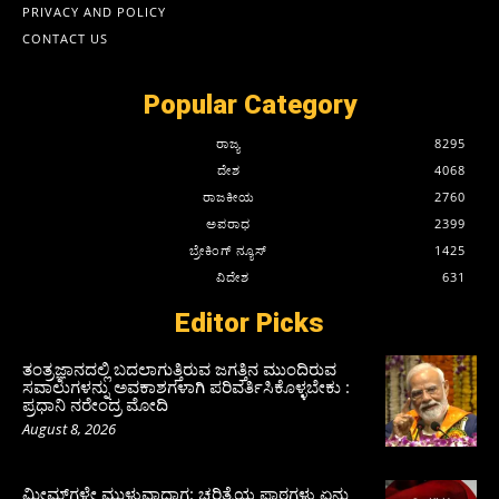
PRIVACY AND POLICY
CONTACT US
Popular Category
ರಾಜ್ಯ
8295
ದೇಶ
4068
ರಾಜಕೀಯ
2760
ಅಪರಾಧ
2399
ಬ್ರೇಕಿಂಗ್ ನ್ಯೂಸ್
1425
ವಿದೇಶ
631
Editor Picks
ತಂತ್ರಜ್ಞಾನದಲ್ಲಿ ಬದಲಾಗುತ್ತಿರುವ ಜಗತ್ತಿನ ಮುಂದಿರುವ
ಸವಾಲುಗಳನ್ನು ಅವಕಾಶಗಳಾಗಿ ಪರಿವರ್ತಿಸಿಕೊಳ್ಳಬೇಕು :
ಪ್ರಧಾನಿ ನರೇಂದ್ರ ಮೋದಿ
August 8, 2026
ಮೀಮ್‌ಗಳೇ ಮುಳುವಾದಾಗ: ಚರಿತ್ರೆಯ ಪಾಠಗಳು ಏನು