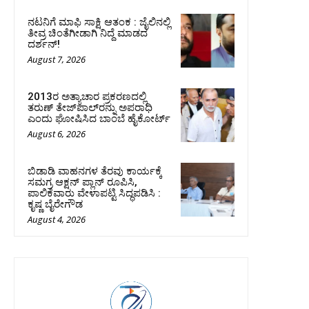
ನಟನಿಗೆ ಮಾಫಿ ಸಾಕ್ಷಿ ಆತಂಕ : ಜೈಲಿನಲ್ಲಿ
ತೀವ್ರ ಚಿಂತೆಗೀಡಾಗಿ ನಿದ್ದೆ ಮಾಡದ
ದರ್ಶನ್!
August 7, 2026
2013ರ ಅತ್ಯಾಚಾರ ಪ್ರಕರಣದಲ್ಲಿ
ತರುಣ್ ತೇಜ್‌ಪಾಲ್‌ರನ್ನು ಅಪರಾಧಿ
ಎಂದು ಘೋಷಿಸಿದ ಬಾಂಬೆ ಹೈಕೋರ್ಟ್
August 6, 2026
ಬಿಡಾಡಿ ವಾಹನಗಳ ತೆರವು ಕಾರ್ಯಕ್ಕೆ
ಸಮಗ್ರ ಆಕ್ಷನ್ ಪ್ಲಾನ್ ರೂಪಿಸಿ,
ಪಾಲಿಕೆವಾರು ವೇಳಾಪಟ್ಟಿ ಸಿದ್ಧಪಡಿಸಿ :
ಕೃಷ್ಣ ಬೈರೇಗೌಡ
August 4, 2026