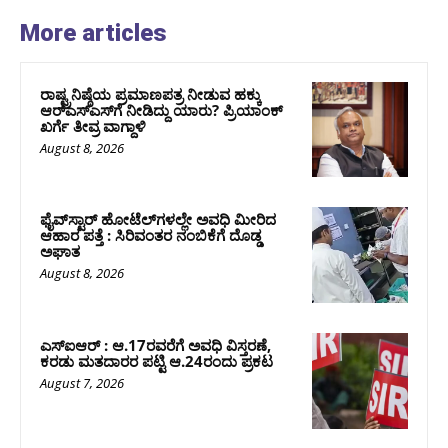
More articles
ರಾಷ್ಟ್ರನಿಷ್ಠೆಯ ಪ್ರಮಾಣಪತ್ರ ನೀಡುವ ಹಕ್ಕು
ಆರ್‌ಎಸ್‌ಎಸ್‌ಗೆ ನೀಡಿದ್ದು ಯಾರು? ಪ್ರಿಯಾಂಕ್
ಖರ್ಗೆ ತೀವ್ರ ವಾಗ್ದಾಳಿ
August 8, 2026
ಫೈವ್‌ಸ್ಟಾರ್ ಹೋಟೆಲ್‌ಗಳಲ್ಲೇ ಅವಧಿ ಮೀರಿದ
ಆಹಾರ ಪತ್ತೆ : ಸಿರಿವಂತರ ನಂಬಿಕೆಗೆ ದೊಡ್ಡ
ಅಘಾತ
August 8, 2026
ಎಸ್‌ಐಆರ್‌ : ಆ.17ರವರೆಗೆ ಅವಧಿ ವಿಸ್ತರಣೆ,
ಕರಡು ಮತದಾರರ ಪಟ್ಟಿ ಆ.24ರಂದು ಪ್ರಕಟ
August 7, 2026