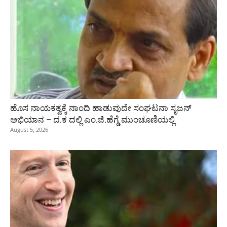
ಹೊಸ ನಾಯಕತ್ವಕ್ಕೆ ನಾಂದಿ ಹಾಡುವುದೇ ಸಂಘಟನಾ ಸೃಜನ್
ಅಭಿಯಾನ – ದ.ಕ ದಲ್ಲಿ ಎಂ.ಜಿ.ಹೆಗ್ಡೆ ಮುಂಚೂಣಿಯಲ್ಲಿ
August 5, 2026