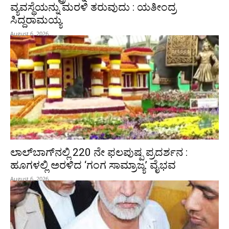
ವ್ಯವಸ್ಥೆಯನ್ನು ಮರಳಿ ತರುವುದು : ಯತೀಂದ್ರ
ಸಿದ್ದರಾಮಯ್ಯ
August 6, 2026
ಲಾಲ್‍ಬಾಗ್‍ನಲ್ಲಿ 220 ನೇ ಫಲಪುಷ್ಪ ಪ್ರದರ್ಶನ :
ಹೂಗಳಲ್ಲಿ ಅರಳಿದ ‘ಗಂಗ ಸಾಮ್ರಾಜ್ಯ’ ವೈಭವ
August 6, 2026