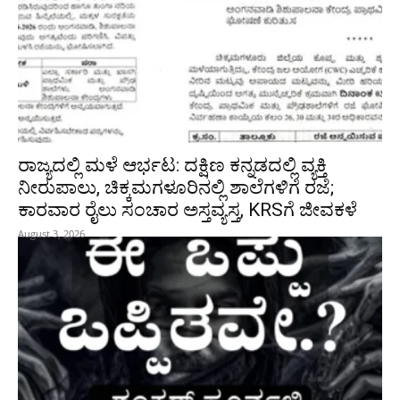
ರಾಜ್ಯದಲ್ಲಿ ಮಳೆ ಆರ್ಭಟ: ದಕ್ಷಿಣ ಕನ್ನಡದಲ್ಲಿ ವ್ಯಕ್ತಿ
ನೀರುಪಾಲು, ಚಿಕ್ಕಮಗಳೂರಿನಲ್ಲಿ ಶಾಲೆಗಳಿಗೆ ರಜೆ;
ಕಾರವಾರ ರೈಲು ಸಂಚಾರ ಅಸ್ತವ್ಯಸ್ತ, KRSಗೆ ಜೀವಕಳೆ
August 3, 2026