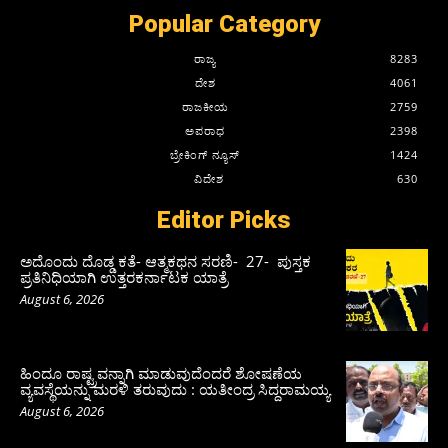
Popular Category
ರಾಜ್ಯ
8283
ದೇಶ
4061
ರಾಜಕೀಯ
2759
ಅಪರಾಧ
2398
ಬ್ರೇಕಿಂಗ್ ನ್ಯೂಸ್
1424
ವಿದೇಶ
630
Editor Picks
ಅದೊಂದು ದೊಡ್ಡ ಕತೆ- ಆತ್ಮಕಥನ ಸರಣಿ- 27- ಪುಸ್ತಕ
ಪ್ರತಿನಿಧಿಯಾಗಿ ಉತ್ತರಕರ್ನಾಟಕ ಯಾತ್ರೆ
August 6, 2026
ಹಿಂದೂ ರಾಷ್ಟ್ರವನ್ನಾಗಿ ಮಾಡುವುದೆಂದರೆ ಶೋಷಣೆಯ
ವ್ಯವಸ್ಥೆಯನ್ನು ಮರಳಿ ತರುವುದು : ಯತೀಂದ್ರ ಸಿದ್ದರಾಮಯ್ಯ
August 6, 2026