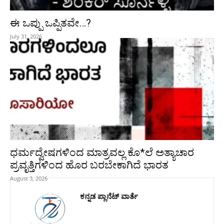
ಈ ಒಪ್ಪು ಒಪ್ಪಿತವೇ…?
July 31, 2026
ಧರ್ಮದ್ವೇಷಗಳಿಂದ ಮಾತ್ರವಲ್ಲ ಕೊ*ಲೆ ಅತ್ಯಾಚಾರ
ಪ್ರವೃತ್ತಿಗಳಿಂದ ಹೊರ ಬರಬೇಕಾಗಿದೆ ಭಾರತ
August 3, 2026
ಕನ್ನಡ ಪ್ಲಾನೆಟ್ ವಾರ್ತೆ