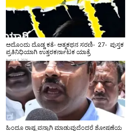
ಅದೊಂದು ದೊಡ್ಡ ಕತೆ- ಆತ್ಮಕಥನ ಸರಣಿ- 27- ಪುಸ್ತಕ
ಪ್ರತಿನಿಧಿಯಾಗಿ ಉತ್ತರಕರ್ನಾಟಕ ಯಾತ್ರೆ
August 6, 2026
ಹಿಂದೂ ರಾಷ್ಟ್ರವನ್ನಾಗಿ ಮಾಡುವುದೆಂದರೆ ಶೋಷಣೆಯ