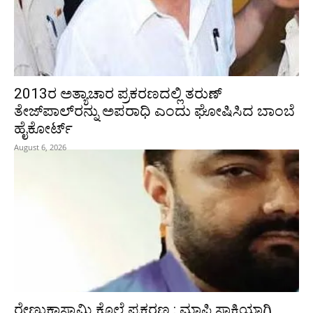
2013ರ ಅತ್ಯಾಚಾರ ಪ್ರಕರಣದಲ್ಲಿ ತರುಣ್
ತೇಜ್‌ಪಾಲ್‌ರನ್ನು ಅಪರಾಧಿ ಎಂದು ಘೋಷಿಸಿದ ಬಾಂಬೆ
ಹೈಕೋರ್ಟ್
August 6, 2026
ರೇಣುಕಾಸ್ವಾಮಿ ಕೊಲೆ ಪ್ರಕರಣ : ಮಾಫಿ ಸಾಕ್ಷಿಯಾಗಿ