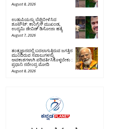
August 8, 2026
ಉಡುಪಿಯನ್ನು ಬೆಚ್ಚಿಬೀಳಿಸಿದ
ಶೂಟೌಟ್‌: ಕಾಂಗ್ರೆಸ್‌ ಮುಖಂಡ,
ಉದ್ಯಮಿ ಡೇವಿಡ್ ಡಿಸೋಜಾ ಹತ್ಯೆ
August 7, 2026
ತಂತ್ರಜ್ಞಾನದಲ್ಲಿ ಬದಲಾಗುತ್ತಿರುವ ಜಗತ್ತಿನ
ಮುಂದಿರುವ ಸವಾಲುಗಳನ್ನು
ಅವಕಾಶಗಳಾಗಿ ಪರಿವರ್ತಿಸಿಕೊಳ್ಳಬೇಕು :
ಪ್ರಧಾನಿ ನರೇಂದ್ರ ಮೋದಿ
August 8, 2026