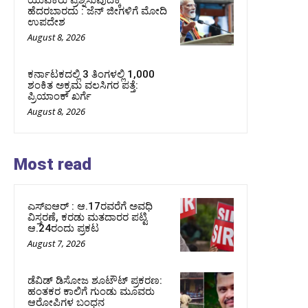
ಯುವಕರು ಪ್ರಶ್ನಿಸುವುದಕ್ಕೆ
ಹೆದರಬಾರದು : ಜೆನ್‌ ಜೀಗಳಿಗೆ ಮೋದಿ
ಉಪದೇಶ
August 8, 2026
ಕರ್ನಾಟಕದಲ್ಲಿ 3 ತಿಂಗಳಲ್ಲಿ 1,000
ಶಂಕಿತ ಅಕ್ರಮ ವಲಸಿಗರ ಪತ್ತೆ:
ಪ್ರಿಯಾಂಕ್‌ ಖರ್ಗೆ
August 8, 2026
Most read
ಎಸ್‌ಐಆರ್‌ : ಆ.17ರವರೆಗೆ ಅವಧಿ
ವಿಸ್ತರಣೆ, ಕರಡು ಮತದಾರರ ಪಟ್ಟಿ
ಆ.24ರಂದು ಪ್ರಕಟ
August 7, 2026
ಡೆವಿಡ್ ಡಿಸೋಜ ಶೂಟೌಟ್ ಪ್ರಕರಣ:
ಹಂತಕರ ಕಾಲಿಗೆ ಗುಂಡು ಮೂವರು
ಆರೋಪಿಗಳ ಬಂಧನ