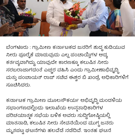
ಬೆಂಗಳೂರು : ಗ್ರಾಮೀಣ ಕರ್ನಾಟಕದ ಜನರಿಗೆ ಶುದ್ಧ ಕುಡಿಯುವ
ನೀರು ಪೂರೈಕೆ ಮಾಡುವುದು ಎಲ್ಲ ಪಂಚಾಯ್ತಿಗಳ ಆದ್ಯ
ಕರ್ತವ್ಯವಾಗಿದ್ದು, ಯಾವುದೇ ಕಾರಣಕ್ಕೂ ಕಲುಷಿತ ನೀರು
ಸರಬರಾಜಾಗದಂತೆ ಎಚ್ಚರ ವಹಿಸಿ ಎಂದು ಗ್ರಾಮೀಣಾಭಿವೃದ್ಧಿ
ಮತ್ತು ಪಂಚಾಯತ್ ರಾಜ್ ಸಚಿವ ಈಶ್ವರ ಬಿ ಖಂಡ್ರೆ ಅಧಿಕಾರಿಗಳಿಗೆ
ಸೂಚಿಸಿದರು.
ಕರ್ನಾಟಕ ಗ್ರಾಮೀಣ ಮೂಲಸೌಕರ್ಯ ಅಭಿವೃದ್ಧಿ ಮಂಡಳಿಯ
ಸಭಾಂಗಣದಲ್ಲಿಂದು ಇಲಾಖೆಯ ಉನ್ನತಾಧಿಕಾರಿಗಳ
ಪರಿಚಯಾತ್ಮಕ ಸಭೆಯ ಬಳಿಕ ಅವರು ಸುದ್ದಿಗೋಷ್ಠಿಯಲ್ಲಿ
ಮಾತನಾಡಿ, ಕಲುಷಿತ ನೀರು ಸೇವನೆಯಿಂದ ಮುಗ್ಧ ಜನರು
ಮೃತಪಟ್ಟ ಘಟನೆಗಳು ಹಲವೆಡೆ ನಡೆದಿವೆ. ಇಂತಹ ಘಟನೆ