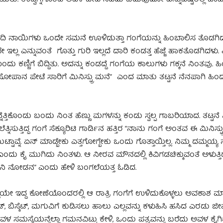
ದ್ದ ಬೀದಿ ನಾಯಿಗಳು ಒಂದೇ ಸಮನೆ ಊಳಿಡುತ್ತಾ ಗಂಗೆಯನ್ನು ಹಿಂಬಾಲಿಸ ತೊಡಗಿ
ಲ್ಲ ಎನ್ನುವಂತೆ ಗೊತ್ತು ಗುರಿ ಇಲ್ಲದೆ ದಾರಿ ಕಂಡತ್ತ ಹೆಜ್ಜೆ ಹಾಕತೊಡಗಿದಳು.
 ಕಣ್ಣಿಗೆ ಬಿದ್ದಿತು. ಅದನ್ನು ಕಂಡದ್ದೆ ಗಂಗೆಯ ಕಾಲುಗಳು ಗಕ್ಕನೆ ನಿಂತವು. ಹಿ
ನ ಪೇಟೆ ಸಾರಿಗೆ ಮಿನಿಸ್ಟ್ರು ಮನೆ” ಎಂದ ಮಾತು ತಟ್ಟನೆ ನೆನಪಾಗಿ ಹಿಂ
ನ್ನೆತ್ತಿಕೊಂಡು ಬಂದು ನಿಂತ ಹೆಣ್ಣು ಮಗಳನ್ನು ಕಂಡು ಸ್ವಲ್ಪ ಗಾಬರಿಯಾದ. ತಟ್ಟನೆ 
ಿದ್ದ ಗಂಗೆ ಸೆಕ್ಯೂರಿಟಿ ಗಾರ್ಡಿನ ಹತ್ತಿರ “ನಾನು ಗಂಗೆ ಅಂತವ ಈ ಮಿನಿಸ್ಟ್ರು
 ಏನ್ ಮಾಡ್ಬೇಕು ಎತ್ತಗೋಗ್ಬೇಕು ಒಂದು ಗೊತ್ತಾಯ್ತಿಲ್ಲ. ನಿಮ್ಮ ದಮ್ಮಯ್ಯ ನನ್
” ಎಂದು ಕೈ ಮುಗಿದು ನಿಂತಳು. ಆ ನೀರವ ಮೌನದಲ್ಲಿ ಕಿವಿಗಡಚಿಕ್ಕುವಂತೆ ಅಳುತ್ತಿ
 ಬತ್ತಿನಿ ನೋಡನ” ಎಂದು ಹೇಳಿ ಬಂಗಲೆಯತ್ತ ಓಡಿದ.
ಲಿಯೇ ಇದ್ದ ಕೋಣೆಯೊಂದರಲ್ಲಿ ಆ ರಾತ್ರಿ ಗಂಗೆಗೆ ಉಳಿದುಕೊಳ್ಳಲು ಅವಕಾಶ ಮಾ
ರೆಡ್, ಬಿಸ್ಕೆಟ್, ಮಗುವಿಗೆ ಕುಡಿಸಲು ಹಾಲು ಎಲ್ಲವನ್ನು ಕಳುಹಿಸಿ ಹಸಿದ ಎರಡು 
 ಅವಳ ಸಮಸ್ಯೆಯನ್ನೆಲ್ಲಾ ಗಮನವಿಟ್ಟು ಕೇಳಿ, ಒಂದು ಪತ್ರವನ್ನು ಬರೆದು ಅವಳ ಕೈಗಿ