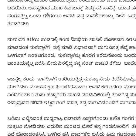
ಮೋಹನನನ್ನು ಹುಡುಕಿ ಜೊತೆಯಲ್ಲಿಯೇ ಕರೆದುಕೊಂಡು ಚಂಡಿ ಚಾಮುಂಡಿಯ
ಬಡಿಯಿತು. ಅಸಹ್ಯದಿಂದ ಮುಖ ಕಿವುಚುತ್ತಾ” ನಿಮ್ಮ ಸತಿ ಸಾವಿತ್ರಿ ಯಾವ
ನಂಗೊತ್ತಿಲ್ಲ, ಒಂದು ಗಳಿಗೆಯೂ ಅವಳು ನನ್ನ ಮನೆಲಿರಕೂಡ್ದು. ನೀವೆ ಒದ್
ತೊಡಗಿದಳು.
ಮಗುವಿನ ತಲೆಯ ಬುಡದಲ್ಲಿ ಕಂಡ ಔಷಧಿಯ ಬಾಟಲಿ ಮೋಹನನ ಏರಬಹುದಾಗಿದ್ದ 
ಮಾಡದಂತೆ ಸುಕನ್ಯಾಳಿಗೆ ಸನ್ನೆ ಮಾಡಿ ನಿಧಾನವಾಗಿ ಮಗುವಿನತ್ತ ಹೆಜ್ಜೆ ಹಾಕಿ
ಒಳಗೊಳಗೆ ಸಂಕಟಗೊಂಡ. ಸುಕನ್ಯಾಳನ್ನು ಹೊರಗೆ ಕರೆದುಕೊಂಡು ಬಂದು ಸ
ವಾಂತಿಯನ್ನೆಲ್ಲ ವರೆಸಿ, ಬೀರುವಿನಲ್ಲಿದ್ದ ತನ್ನ ಸೆಂಟ್ ಬಾಟಲಿ ತೆಗೆದು ಚಾ
ಇದನ್ನೆಲ್ಲ ಕಂಡು ಒಳಗೊಳಗೆ ಉರಿಯುತ್ತಿದ್ದ ಸುಕನ್ಯಾ ಸೇಡು ತೀರಿಸಿಕೊಳ್
ಮಲಗಿದಳು. ಮೋಹನ ಕ್ಷಣ ಹಿಂಜರಿದನಾದರು ಅವಳ ಕಟಿ ತಟಿಯ ಮೋಹಕ್ಕೆ 
ಎಂದಿಗಿಂತಲೂ ತುಸು ಹೆಚ್ಚಾಗಿಯೆ ಸುಖದ ನರಳುವಿಕೆಯಲ್ಲಿ ತೊಡಗಿದ್ದ ಸುಕನ್
ಇದ್ಯಾವುದರ ಪರಿವೇ ಇಲ್ಲದ ಗಂಗೆ ಮಾತ್ರ ತನ್ನ ಮಗುವಿನೊಂದಿಗೆ ಮಗುವಾಗಿ 
ಬಡಿದು ಎಬ್ಬಿಸಿದಂತೆ ಮಧ್ಯರಾತ್ರಿ ಧಡಾರನೆ ಎಚ್ಚರಗೊಂಡು ಕುಳಿತ ಗಂಗೆಗೆ ತ
ಸುತ್ತಲೂ ನೋಡಿದಳು, ಎದುರಿನ ಮಂಚದ ಮೇಲೆ ತನ್ನ ಗಂಡನೊಂದಿಗೆ ತೆಕ್ಕೆ ಹಾ
ಎದೆ ಚೂರಾದಂತೆನಿಸಿ, ಒಳಗಿದ್ದ ಹಸಿ ಭಾವಗಳೆಲ್ಲ ಬಸಿದು ಹಿಮ ಗಟ್ಟಿದಂತ