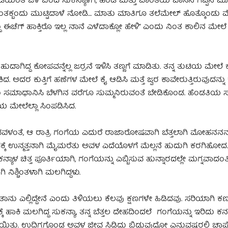
ಂತೆ ಒಳ ಬಂದ ಸುಕನ್ಯಾಳಿಗೆ, ಹೆಂಡ ಮತ್ತು ವಾಂತಿಯ ವಾಸನೆ ಗಪ್ಪನೆ ಮೂ
 ಹಂತಕ್ಬಂದು ಮುಟ್ಟಿದಾಳೆ ನೋಡಿ… ಮಾತು ಮಾತಿಗೂ ತಲೆಮೇಲ್ ಹೊತ್ಕೊಂಡು ಮೆರ
ದು ಈಚೆಗ್ ಹಾಕ್ತಿರೊ ಇಲ್ಲ ನಾನೆ ಎಳೆದಾಕ್ಲೋ ಹೇಳಿ” ಎಂದು ನಿಂತ ಕಾಲಿನ ಮೇ
ಕೋಪವನ್ನೆಲ್ಲ ಜರ್ರನೆ ಇಳಿಸಿ ತಣ್ಣಗೆ ಮಾಡಿತು. ತನ್ನ ತುಟಿಯ ಮೇಲೆ ಕೈ 
ದ. ಅದರ ಕುತ್ತಿಗೆ ಹಣೆಗಳ ಮೇಲೆ ಕೈ ಆಡಿಸಿ ಮತ್ತೆ ಜ್ವರ ಕಾವೇರುತ್ತಿರುವುದನ್ನ
ಮಾಧಾನಿಸಿ ಬೆಳಗಿನ ವರೆಗೂ ಸುಮ್ಮನಿರುವಂತೆ ಬೇಡಿಕೊಂಡ. ಹೆಂಡತಿಯ ಸುತ್
ಪೆಯ ಮೇಲೆಲ್ಲಾ ಸಿಂಪಡಿಸಿದ.
ಳುವವಳಂತೆ, ಆ ರಾತ್ರಿ ಗಂಗೆಯ ಎದುರೆ ರಾಜಾರೋಷವಾಗಿ ಬೆತ್ತಲಾಗಿ ಮೋಹನನನ್ನು
ಉನ್ಮತ್ತನಾಗಿ ಮೈಮರೆತು ಅವಳ ಎದೆಯೊಳಗೆ ಮೆಲ್ಲನೆ ಹುದುಗಿ ಕರಗಿಹೋದ.
ಯಾಳ ಚಿತ್ತ ಪೂರ್ತಿಯಾಗಿ, ಗಂಗೆಯನ್ನು ಎಬ್ಬಿಸುವ ಹುನ್ನಾರದಲ್ಲೇ ಮಗ್ನವಾದಂತಿತ
ನಿಶ್ಚಿಂತಳಾಗಿ ಮಲಗಿದ್ದಳು.
ಾನು ಎಲ್ಲಿದ್ದೇನೆ ಎಂದು ತಿಳಿಯಲು ಕೆಲವು ಕ್ಷಣಗಳೇ ಹಿಡಿದವು. ಸರಿಯಾಗಿ ಕಣ್ಣು
ಕಿ ಮಲಗಿದ್ದ ಸುಕನ್ಯಾ, ತನ್ನ ಬೆತ್ತಲ ದೇಹದಿಂದಲೆ ಗಂಗೆಯನ್ನು ಇರಿದು ಕನಲಿ
ಾಯಿತು. ಉದ್ವಿಗ್ನಗೊಂಡ ಅವಳ ಜೀವ ಸಿಡಿದು ಬಿಡುವುದೋ ಎನ್ನುವಷ್ಟರಲ್ಲಿ ಚಾ