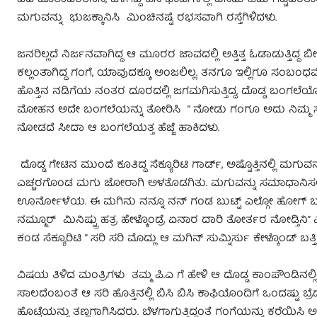
ಮಗುವನ್ನು ಭುಜಕ್ಕಾನಿಸಿ ಮಿಂಚಿನಷ್ಟೆ ರಭಸವಾಗಿ ರಸ್ತೆಗಿಳಿದಳು.
ಜನರಿಲ್ಲದೆ ನಿರ್ಜನವಾಗಿದ್ದ ಆ ಮೂರರ ಜಾವದಲ್ಲಿ ಅತ್ತಿತ್ತ ಓಡಾಡುತ್ತಿ
ಕಲ್ಲಂತಾಗಿದ್ದ ಗಂಗೆ, ಯಾವುದಕ್ಕೂ ಅಂಜಲಿಲ್ಲ. ತನಗೂ ಇಲ್ಲಿಗೂ ಸಂಬಂಧವೇ ಇ
ಹೊತ್ತಿನ ನಡಿಗೆಯ ನಂತರ ದೂರದಲ್ಲಿ ಜಗಮಗಿಸುತ್ತಿದ್ದ, ದೊಡ್ಡ ಬಂಗಲೆಯೊಂದು
ಮೋಹನ ಅದೇ ಬಂಗಲೆಯನ್ನು ತೋರಿಸಿ ” ನೋಡು ಗಂಗೂ ಅದು ನಿಮ್ಮ ಸೋಪಾ
ನೋಡದೆ ಸೀದಾ ಆ ಬಂಗಲೆಯತ್ತ ಹೆಜ್ಜೆ ಹಾಕಿದಳು.
ದೊಡ್ಡ ಗೇಟಿನ ಮುಂದೆ ಕೂತಿದ್ದ ಸೆಕ್ಯೂರಿಟಿ ಗಾರ್ಡ್, ಅಷ್ಟೊತ್ತಿನಲ್ಲಿ ಮಗುವ
ಎಚ್ಚರಗೊಂಡ ಮಗು ಜೋರಾಗಿ ಅಳತೊಡಗಿತು. ಮಗುವನ್ನು ಸಮಾಧಾನಿಸಲೆತ್ನಿಸುತ್ತ
ಊರ್ನೋಳೆಯ. ಈ ಮಗಿನು ನನ್ನೂ ನನ್ ಗಂಡ ಬುಟ್ಟ್ ಎಲ್ಗೋ ಹೋಗ್ ಬುಟ್ಟಾವ್ನೆ.
ನಮ್ಮೂರ್ ಮಿನಿಷ್ಟ್ರು ಹತ್ರ ಹೇಳ್ಕೊಂಡ್ರೆ ಏನಾರ ದಾರಿ ತೋರ್ತರ ನೋಡ್ತಿನಿ
ಕಂಡ ಸೆಕ್ಯೂರಿಟಿ ” ಸರಿ ಸರಿ ಮೊದ್ಲು ಆ ಮಗಿನ್ ಸುಮ್ನಿರ್ಸು ಕೇಳ್ಕೊಂಡ್
ವಿಷಯ ತಿಳಿದ ಮಂತ್ರಿಗಳು ತಮ್ಮ ಪಿ.ಎ ಗೆ ಹೇಳಿ ಆ ದೊಡ್ಡ ಕಾಂಪೌಂಡಿನಲ್
ಸಾಲದೆಂಬಂತೆ ಆ ಸರಿ ಹೊತ್ತಿನಲ್ಲಿ ಬಿಸಿ ಬಿಸಿ ಕಾಫಿಯೊಂದಿಗೆ ಒಂದಷ್ಟು ಬ್
ಹೊಟ್ಟೆಯನ್ನು ತಣ್ಣಗಾಗಿಸಿದರು. ಬೆಳಗಾಗುತ್ತಿದ್ದಂತೆ ಗಂಗೆಯನ್ನು ಕರೆಯಿಸಿ