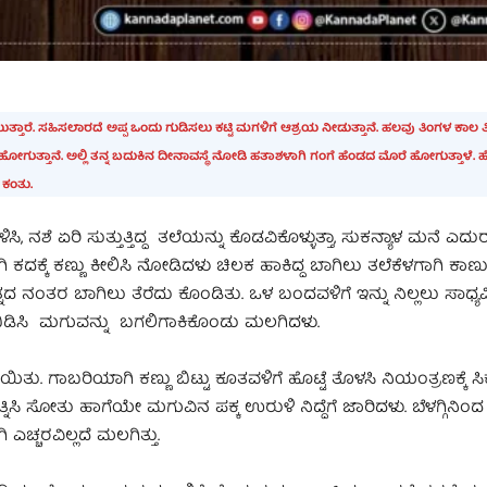
ತಾರೆ. ಸಹಿಸಲಾರದೆ ಅಪ್ಪ ಒಂದು ಗುಡಿಸಲು ಕಟ್ಟಿ ಮಗಳಿಗೆ ಆಶ್ರಯ ನೀಡುತ್ತಾನೆ. ಹಲವು ತಿಂಗಳ ಕಾಲ
್ತಾನೆ. ಅಲ್ಲಿ ತನ್ನ ಬದುಕಿನ ದೀನಾವಸ್ಥೆ ನೋಡಿ ಹತಾಶಳಾಗಿ ಗಂಗೆ ಹೆಂಡದ ಮೊರೆ ಹೋಗುತ್ತಾಳೆ. ಹ
ತೊಂದನೆಯ ಕಂತು.
ಿಸಿ, ನಶೆ ಏರಿ ಸುತ್ತುತ್ತಿದ್ದ ತಲೆಯನ್ನು ಕೊಡವಿಕೊಳ್ಳುತ್ತಾ, ಸುಕನ್ಯಾಳ ಮನೆ ಎ
ಹೋಗಿ ಕದಕ್ಕೆ ಕಣ್ಣು ಕೀಲಿಸಿ ನೋಡಿದಳು ಚಿಲಕ ಹಾಕಿದ್ದ ಬಾಗಿಲು ತಲೆಕೆಳಗಾಗಿ ಕಾಣುತ್ತ
್ನದ ನಂತರ ಬಾಗಿಲು ತೆರೆದು ಕೊಂಡಿತು. ಒಳ ಬಂದವಳಿಗೆ ಇನ್ನು ನಿಲ್ಲಲು ಸಾಧ್ಯವಿಲ್
ಪೆ ಬಿಡಿಸಿ ಮಗುವನ್ನು ಬಗಲಿಗಾಕಿಕೊಂಡು ಮಲಗಿದಳು.
ಾಯಿತು. ಗಾಬರಿಯಾಗಿ ಕಣ್ಣು ಬಿಟ್ಟು ಕೂತವಳಿಗೆ ಹೊಟ್ಟೆ ತೊಳಸಿ ನಿಯಂತ್ರಣಕ್ಕೆ ಸಿ
ನಿಸಿ ಸೋತು ಹಾಗೆಯೇ ಮಗುವಿನ ಪಕ್ಕ ಉರುಳಿ ನಿದ್ದೆಗೆ ಜಾರಿದಳು. ಬೆಳಗ್ಗಿನಿಂದ
ಚ್ಚರವಿಲ್ಲದೆ ಮಲಗಿತ್ತು.