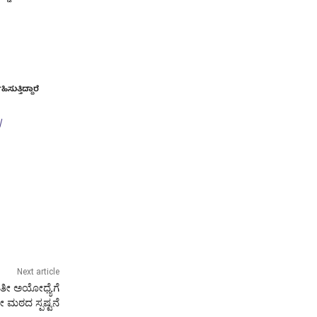
ುತ್ತಿದ್ದಾರೆ
/
Next article
ರತೀ ಅಯೋಧ್ಯೆಗೆ
ೀ ಮಠದ ಸ್ಪಷ್ಟನೆ