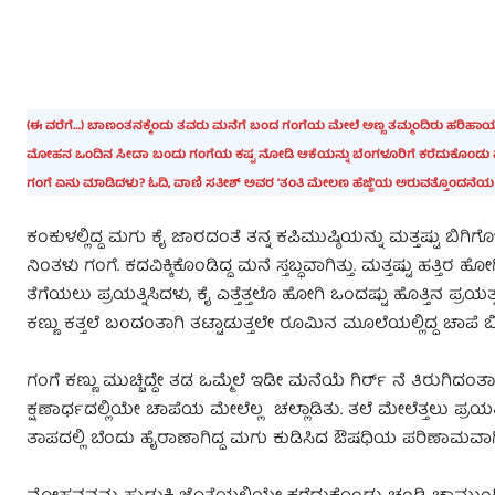
(ಈ ವರೆಗೆ…) ಬಾಣಂತನಕ್ಕೆಂದು ತವರು ಮನೆಗೆ ಬಂದ ಗಂಗೆಯ ಮೇಲೆ ಅಣ್ಣ ತಮ್ಮಂದಿರು ಹರಿಹಾಯುತ್
ಮೋಹನ ಒಂದಿನ ಸೀದಾ ಬಂದು ಗಂಗೆಯ ಕಷ್ಟ ನೋಡಿ ಆಕೆಯನ್ನು ಬೆಂಗಳೂರಿಗೆ ಕರೆದುಕೊಂಡು ಹೋಗುತ
ಗಂಗೆ ಏನು ಮಾಡಿದಳು? ಓದಿ, ವಾಣಿ ಸತೀಶ್‌ ಅವರ ʼತಂತಿ ಮೇಲಣ ಹೆಜ್ಜೆʼಯ ಅರುವತ್
ಕಂಕುಳಲ್ಲಿದ್ದ ಮಗು ಕೈ ಜಾರದಂತೆ ತನ್ನ ಕಪಿಮುಷ್ಠಿಯನ್ನು ಮತ್ತಷ್ಟು ಬಿಗಿಗೊಳ
ನಿಂತಳು ಗಂಗೆ. ಕದವಿಕ್ಕಿಕೊಂಡಿದ್ದ ಮನೆ ಸ್ತಬ್ಧವಾಗಿತ್ತು. ಮತ್ತಷ್ಟು ಹತ್ತಿರ 
ತೆಗೆಯಲು ಪ್ರಯತ್ನಿಸಿದಳು, ಕೈ ಎತ್ತೆತ್ತಲೊ ಹೋಗಿ ಒಂದಷ್ಟು ಹೊತ್ತಿನ ಪ್ರಯತ
ಕಣ್ಣು ಕತ್ತಲೆ ಬಂದಂತಾಗಿ ತಟ್ಟಾಡುತ್ತಲೇ ರೂಮಿನ ಮೂಲೆಯಲ್ಲಿದ್ದ ಚಾ
ಗಂಗೆ ಕಣ್ಣು ಮುಚ್ಚಿದ್ದೇ ತಡ ಒಮ್ಮೆಲೆ ಇಡೀ ಮನೆಯೆ ಗಿರ್ರ್ ನೆ ತಿರುಗಿದಂತ
ಕ್ಷಣಾರ್ಧದಲ್ಲಿಯೇ ಚಾಪೆಯ ಮೇಲೆಲ್ಲ ಚಲ್ಲಾಡಿತು. ತಲೆ ಮೇಲೆತ್ತಲು ಪ್ರಯತ್
ತಾಪದಲ್ಲಿ ಬೆಂದು ಹೈರಾಣಾಗಿದ್ದ ಮಗು ಕುಡಿಸಿದ ಔಷಧಿಯ ಪರಿಣಾಮವಾಗಿ ಎ