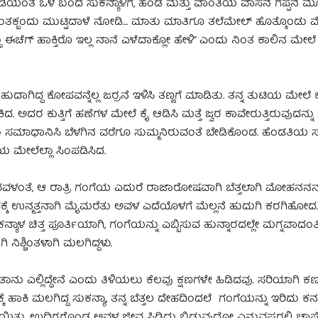
ಂತೆ ಒಳ ಬಂದ ಸುಕನ್ಯಾಳಿಗೆ, ಹೆಂಡ ಮತ್ತು ವಾಂತಿಯ ವಾಸನೆ ಗಪ್ಪನೆ ಮೂ
 ಹಂತಕ್ಬಂದು ಮುಟ್ಟಿದಾಳೆ ನೋಡಿ… ಮಾತು ಮಾತಿಗೂ ತಲೆಮೇಲ್ ಹೊತ್ಕೊಂಡು ಮೆರ
ದು ಈಚೆಗ್ ಹಾಕ್ತಿರೊ ಇಲ್ಲ ನಾನೆ ಎಳೆದಾಕ್ಲೋ ಹೇಳಿ” ಎಂದು ನಿಂತ ಕಾಲಿನ ಮೇ
ಕೋಪವನ್ನೆಲ್ಲ ಜರ್ರನೆ ಇಳಿಸಿ ತಣ್ಣಗೆ ಮಾಡಿತು. ತನ್ನ ತುಟಿಯ ಮೇಲೆ ಕೈ 
ದ. ಅದರ ಕುತ್ತಿಗೆ ಹಣೆಗಳ ಮೇಲೆ ಕೈ ಆಡಿಸಿ ಮತ್ತೆ ಜ್ವರ ಕಾವೇರುತ್ತಿರುವುದನ್ನ
ಮಾಧಾನಿಸಿ ಬೆಳಗಿನ ವರೆಗೂ ಸುಮ್ಮನಿರುವಂತೆ ಬೇಡಿಕೊಂಡ. ಹೆಂಡತಿಯ ಸುತ್
ಪೆಯ ಮೇಲೆಲ್ಲಾ ಸಿಂಪಡಿಸಿದ.
ಳುವವಳಂತೆ, ಆ ರಾತ್ರಿ ಗಂಗೆಯ ಎದುರೆ ರಾಜಾರೋಷವಾಗಿ ಬೆತ್ತಲಾಗಿ ಮೋಹನನನ್ನು
ಉನ್ಮತ್ತನಾಗಿ ಮೈಮರೆತು ಅವಳ ಎದೆಯೊಳಗೆ ಮೆಲ್ಲನೆ ಹುದುಗಿ ಕರಗಿಹೋದ.
ಯಾಳ ಚಿತ್ತ ಪೂರ್ತಿಯಾಗಿ, ಗಂಗೆಯನ್ನು ಎಬ್ಬಿಸುವ ಹುನ್ನಾರದಲ್ಲೇ ಮಗ್ನವಾದಂತಿತ
ನಿಶ್ಚಿಂತಳಾಗಿ ಮಲಗಿದ್ದಳು.
ಾನು ಎಲ್ಲಿದ್ದೇನೆ ಎಂದು ತಿಳಿಯಲು ಕೆಲವು ಕ್ಷಣಗಳೇ ಹಿಡಿದವು. ಸರಿಯಾಗಿ ಕಣ್ಣು
ಕಿ ಮಲಗಿದ್ದ ಸುಕನ್ಯಾ, ತನ್ನ ಬೆತ್ತಲ ದೇಹದಿಂದಲೆ ಗಂಗೆಯನ್ನು ಇರಿದು ಕನಲಿ
ಾಯಿತು. ಉದ್ವಿಗ್ನಗೊಂಡ ಅವಳ ಜೀವ ಸಿಡಿದು ಬಿಡುವುದೋ ಎನ್ನುವಷ್ಟರಲ್ಲಿ ಚಾ