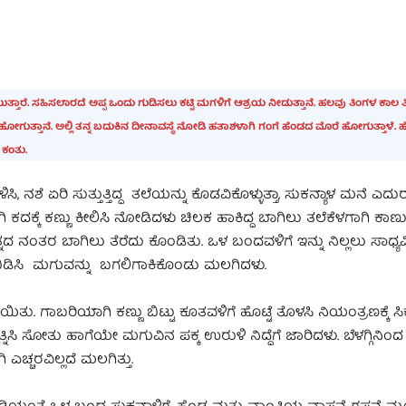
ತಾರೆ. ಸಹಿಸಲಾರದೆ ಅಪ್ಪ ಒಂದು ಗುಡಿಸಲು ಕಟ್ಟಿ ಮಗಳಿಗೆ ಆಶ್ರಯ ನೀಡುತ್ತಾನೆ. ಹಲವು ತಿಂಗಳ ಕಾಲ
್ತಾನೆ. ಅಲ್ಲಿ ತನ್ನ ಬದುಕಿನ ದೀನಾವಸ್ಥೆ ನೋಡಿ ಹತಾಶಳಾಗಿ ಗಂಗೆ ಹೆಂಡದ ಮೊರೆ ಹೋಗುತ್ತಾಳೆ. ಹ
ತೊಂದನೆಯ ಕಂತು.
ಿಸಿ, ನಶೆ ಏರಿ ಸುತ್ತುತ್ತಿದ್ದ ತಲೆಯನ್ನು ಕೊಡವಿಕೊಳ್ಳುತ್ತಾ, ಸುಕನ್ಯಾಳ ಮನೆ ಎ
ಹೋಗಿ ಕದಕ್ಕೆ ಕಣ್ಣು ಕೀಲಿಸಿ ನೋಡಿದಳು ಚಿಲಕ ಹಾಕಿದ್ದ ಬಾಗಿಲು ತಲೆಕೆಳಗಾಗಿ ಕಾಣುತ್ತ
್ನದ ನಂತರ ಬಾಗಿಲು ತೆರೆದು ಕೊಂಡಿತು. ಒಳ ಬಂದವಳಿಗೆ ಇನ್ನು ನಿಲ್ಲಲು ಸಾಧ್ಯವಿಲ್
ಪೆ ಬಿಡಿಸಿ ಮಗುವನ್ನು ಬಗಲಿಗಾಕಿಕೊಂಡು ಮಲಗಿದಳು.
ಾಯಿತು. ಗಾಬರಿಯಾಗಿ ಕಣ್ಣು ಬಿಟ್ಟು ಕೂತವಳಿಗೆ ಹೊಟ್ಟೆ ತೊಳಸಿ ನಿಯಂತ್ರಣಕ್ಕೆ ಸಿ
ನಿಸಿ ಸೋತು ಹಾಗೆಯೇ ಮಗುವಿನ ಪಕ್ಕ ಉರುಳಿ ನಿದ್ದೆಗೆ ಜಾರಿದಳು. ಬೆಳಗ್ಗಿನಿಂದ
ಚ್ಚರವಿಲ್ಲದೆ ಮಲಗಿತ್ತು.