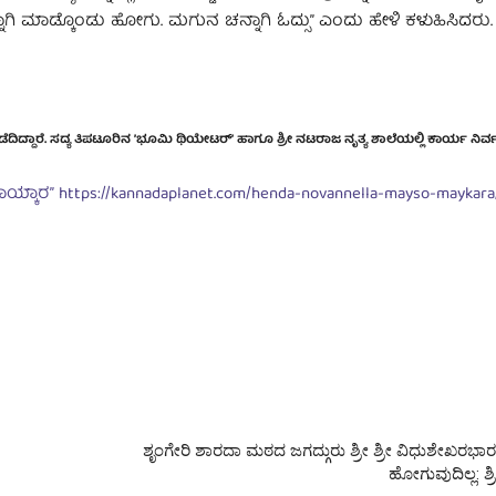
ಚೆನ್ನಾಗಿ ಮಾಡ್ಕೊಂಡು ಹೋಗು. ಮಗುನ ಚನ್ನಾಗಿ ಓದ್ಸು” ಎಂದು ಹೇಳಿ ಕಳುಹಿಸಿದರು.
ೆದಿದ್ದಾರೆ. ಸದ್ಯ ತಿಪಟೂರಿನ ʼಭೂಮಿ ಥಿಯೇಟರ್ʼ ಹಾಗೂ ಶ್ರೀ ನಟರಾಜ ನೃತ್ಯ ಶಾಲೆಯಲ್ಲಿ ಕಾರ್ಯ ನಿರ್ವಹಿಸ
ಾಯ್ಕಾರ”
https://kannadaplanet.com/henda-novannella-mayso-maykara
ಶೃಂಗೇರಿ ಶಾರದಾ ಮಠದ ಜಗದ್ಗುರು ಶ್ರೀ ಶ್ರೀ ವಿಧುಶೇಖರಭಾ
ಹೋಗುವುದಿಲ್ಲ: ಶ್ರ