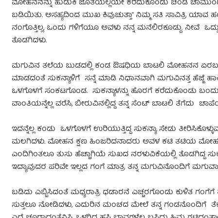
ಮೋಹನನನ್ನು ಹುಡುಕಿ ಜೊತೆಯಲ್ಲಿಯೇ ಕರೆದುಕೊಂಡು ಚಂಡಿ ಚಾಮುಂಡಿಯ
ಬಡಿಯಿತು. ಅಸಹ್ಯದಿಂದ ಮುಖ ಕಿವುಚುತ್ತಾ” ನಿಮ್ಮ ಸತಿ ಸಾವಿತ್ರಿ ಯಾವ
ನಂಗೊತ್ತಿಲ್ಲ, ಒಂದು ಗಳಿಗೆಯೂ ಅವಳು ನನ್ನ ಮನೆಲಿರಕೂಡ್ದು. ನೀವೆ ಒದ್
ತೊಡಗಿದಳು.
ಮಗುವಿನ ತಲೆಯ ಬುಡದಲ್ಲಿ ಕಂಡ ಔಷಧಿಯ ಬಾಟಲಿ ಮೋಹನನ ಏರಬಹುದಾಗಿದ್ದ 
ಮಾಡದಂತೆ ಸುಕನ್ಯಾಳಿಗೆ ಸನ್ನೆ ಮಾಡಿ ನಿಧಾನವಾಗಿ ಮಗುವಿನತ್ತ ಹೆಜ್ಜೆ ಹಾಕಿ
ಒಳಗೊಳಗೆ ಸಂಕಟಗೊಂಡ. ಸುಕನ್ಯಾಳನ್ನು ಹೊರಗೆ ಕರೆದುಕೊಂಡು ಬಂದು ಸ
ವಾಂತಿಯನ್ನೆಲ್ಲ ವರೆಸಿ, ಬೀರುವಿನಲ್ಲಿದ್ದ ತನ್ನ ಸೆಂಟ್ ಬಾಟಲಿ ತೆಗೆದು ಚಾ
ಇದನ್ನೆಲ್ಲ ಕಂಡು ಒಳಗೊಳಗೆ ಉರಿಯುತ್ತಿದ್ದ ಸುಕನ್ಯಾ ಸೇಡು ತೀರಿಸಿಕೊಳ್
ಮಲಗಿದಳು. ಮೋಹನ ಕ್ಷಣ ಹಿಂಜರಿದನಾದರು ಅವಳ ಕಟಿ ತಟಿಯ ಮೋಹಕ್ಕೆ 
ಎಂದಿಗಿಂತಲೂ ತುಸು ಹೆಚ್ಚಾಗಿಯೆ ಸುಖದ ನರಳುವಿಕೆಯಲ್ಲಿ ತೊಡಗಿದ್ದ ಸುಕನ್
ಇದ್ಯಾವುದರ ಪರಿವೇ ಇಲ್ಲದ ಗಂಗೆ ಮಾತ್ರ ತನ್ನ ಮಗುವಿನೊಂದಿಗೆ ಮಗುವಾಗಿ 
ಬಡಿದು ಎಬ್ಬಿಸಿದಂತೆ ಮಧ್ಯರಾತ್ರಿ ಧಡಾರನೆ ಎಚ್ಚರಗೊಂಡು ಕುಳಿತ ಗಂಗೆಗೆ ತ
ಸುತ್ತಲೂ ನೋಡಿದಳು, ಎದುರಿನ ಮಂಚದ ಮೇಲೆ ತನ್ನ ಗಂಡನೊಂದಿಗೆ ತೆಕ್ಕೆ ಹಾ
ಎದೆ ಚೂರಾದಂತೆನಿಸಿ, ಒಳಗಿದ್ದ ಹಸಿ ಭಾವಗಳೆಲ್ಲ ಬಸಿದು ಹಿಮ ಗಟ್ಟಿದಂತ