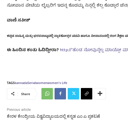
ಸೋಪಾನ ಪೇಟೆಯ ಲೈಬ್ರರಿಗೆ ಇದನ್ನ ಕೊಡಮ್ಮ, ನಿನ್ಗಲ್ಲಿ ಕೆಲ್ಸ ಕೊಡ್ತಾರೆ 
ವಾಣಿ ಸತೀಶ್
ಕನ್ನಡ ಸಾಹಿತ್ಯ ಮತ್ತು ಭರತನಾಟ್ಯದಲ್ಲಿ ಸ್ನಾತಕೋತ್ತರ ಪದವಿ ಹಾಗೂ ನೀನಾಸಂನಲ್ಲಿ ರಂಗ ಶಿಕ್ಷಣ ಪಡ
ಈ ಹಿಂದಿನ ಕಂತು ಓದಿದ್ದೀರಾ?
http://“ಹೆಂಡ ನೋವುನ್ನೆಲ್ಲ ಮಾಯ್ಸೋ ಮ
TAGS
kannada
Serial
women
women's Life
Share
Previous article
ಕೇರಳ ಕೇಂದ್ರೀಯ ವಿಶ್ವವಿದ್ಯಾಲಯದಲ್ಲಿ ಕನ್ನಡ ಎಂ.ಎ ಪ್ರಕಟಣೆ