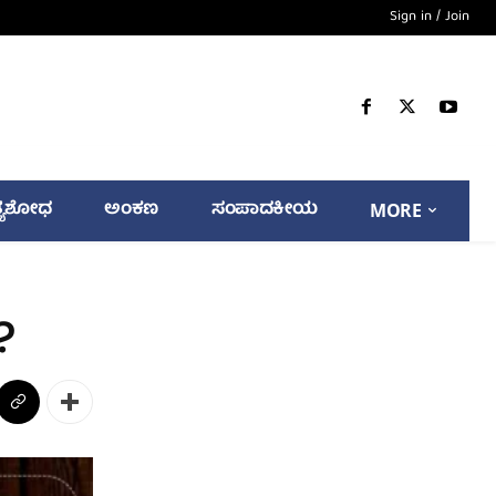
Sign in / Join
್ಯಶೋಧ
ಅಂಕಣ
ಸಂಪಾದಕೀಯ
MORE
?