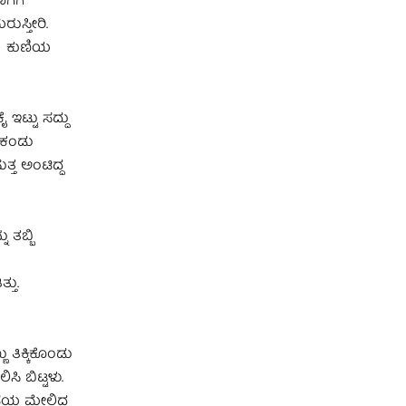
ಗಿಗೆ
ುಸ್ತೀರಿ.
ಲೆ ಕುಣಿಯ
ಇಟ್ಟು ಸದ್ದು
ು ಕಂಡು
ತ ಅಂಟಿದ್ದ
 ತಬ್ಬಿ
್ತು.
 ತಿಕ್ಕಿಕೊಂಡು
ಸಿ ಬಿಟ್ಟಳು.
ಪೆಯ ಮೇಲಿದ್ದ