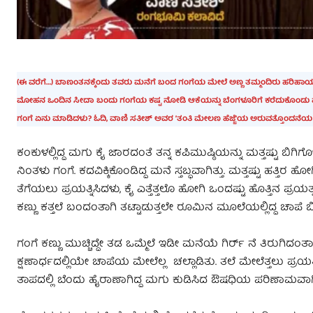
(ಈ ವರೆಗೆ…) ಬಾಣಂತನಕ್ಕೆಂದು ತವರು ಮನೆಗೆ ಬಂದ ಗಂಗೆಯ ಮೇಲೆ ಅಣ್ಣ ತಮ್ಮಂದಿರು ಹರಿಹಾಯುತ್
ಮೋಹನ ಒಂದಿನ ಸೀದಾ ಬಂದು ಗಂಗೆಯ ಕಷ್ಟ ನೋಡಿ ಆಕೆಯನ್ನು ಬೆಂಗಳೂರಿಗೆ ಕರೆದುಕೊಂಡು ಹೋಗುತ
ಗಂಗೆ ಏನು ಮಾಡಿದಳು? ಓದಿ, ವಾಣಿ ಸತೀಶ್‌ ಅವರ ʼತಂತಿ ಮೇಲಣ ಹೆಜ್ಜೆʼಯ ಅರುವತ್
ಕಂಕುಳಲ್ಲಿದ್ದ ಮಗು ಕೈ ಜಾರದಂತೆ ತನ್ನ ಕಪಿಮುಷ್ಠಿಯನ್ನು ಮತ್ತಷ್ಟು ಬಿಗಿಗೊಳ
ನಿಂತಳು ಗಂಗೆ. ಕದವಿಕ್ಕಿಕೊಂಡಿದ್ದ ಮನೆ ಸ್ತಬ್ಧವಾಗಿತ್ತು. ಮತ್ತಷ್ಟು ಹತ್ತಿರ 
ತೆಗೆಯಲು ಪ್ರಯತ್ನಿಸಿದಳು, ಕೈ ಎತ್ತೆತ್ತಲೊ ಹೋಗಿ ಒಂದಷ್ಟು ಹೊತ್ತಿನ ಪ್ರಯತ
ಕಣ್ಣು ಕತ್ತಲೆ ಬಂದಂತಾಗಿ ತಟ್ಟಾಡುತ್ತಲೇ ರೂಮಿನ ಮೂಲೆಯಲ್ಲಿದ್ದ ಚಾ
ಗಂಗೆ ಕಣ್ಣು ಮುಚ್ಚಿದ್ದೇ ತಡ ಒಮ್ಮೆಲೆ ಇಡೀ ಮನೆಯೆ ಗಿರ್ರ್ ನೆ ತಿರುಗಿದಂತ
ಕ್ಷಣಾರ್ಧದಲ್ಲಿಯೇ ಚಾಪೆಯ ಮೇಲೆಲ್ಲ ಚಲ್ಲಾಡಿತು. ತಲೆ ಮೇಲೆತ್ತಲು ಪ್ರಯತ್
ತಾಪದಲ್ಲಿ ಬೆಂದು ಹೈರಾಣಾಗಿದ್ದ ಮಗು ಕುಡಿಸಿದ ಔಷಧಿಯ ಪರಿಣಾಮವಾಗಿ ಎ