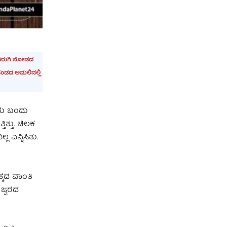
 ತಿರುಗಿ ನೋಡದ
ೆಂಡದ ಅಮಲಿನಲ್ಲಿ
ದುರು ಬಂದು
ಿತ್ತು. ಚಿಲಕ
ಲ ಎನ್ನಿಸಿತು.
ಕ್ಕದ ವಾಂತಿ
 ಜ್ವರದ