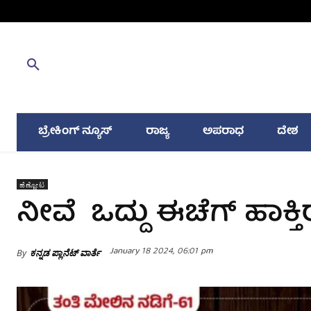
ಬ್ರೇಕಿಂಗ್ ನ್ಯೂಸ್
ರಾಜ್ಯ
ಅಪರಾಧ
ದೇಶ
ಹೆಣ್ಣೋಟ
ನೀವೆ ಒದ್ದು ಈಚೆಗ್ ಹಾಕ್ತ
January 18 2024, 06:01 pm
By
ಕನ್ನಡ ಪ್ಲಾನೆಟ್ ವಾರ್ತೆ