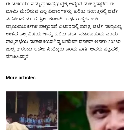
ಈ ಚರ್ಚೆಯು ನಮ್ಮ ಪ್ರಜಾಪ್ರಭುತ್ವಕ್ಕೆ ಅತ್ಯಂತ ಮಹತ್ವದ್ದಾಗಿದೆ. ಈ
ಭೂಮಿ ಮೇಲಿರುವ ಎಲ್ಲ ವಿಚಾರಗಳನ್ನು ಕುರಿತು ಸಂಸತ್ತಿನಲ್ಲಿ ಚರ್ಚೆ
ನಡೆಸಬಹುದು. ಸುಪ್ರೀಂ ಕೋರ್ಟ್‌ ಅಥವಾ ಹೈಕೋರ್ಟ್‌
ನ್ಯಾಯಮೂರ್ತಿಗಳ ವಾಗ್ದಂಡನೆ ವಿಚಾರದಲ್ಲಿ ಮಾತ್ರ ಚರ್ಚೆ ಸಾಧ್ಯವಿಲ್ಲ.
ಉಳಿದ ಎಲ್ಲ ವಿಷಯಗಳನ್ನು ಕುರಿತು ಚರ್ಚೆ ನಡೆಸಬಹುದು ಎಂದು
ರಾಜ್ಯಸಭೆಯ ಸಭಾಪತಿಯಾಗಿದ್ದ ಜಗದೀಪ್‌ ಧನಕರ್‌ ಅವರು 2023ರ
ಜುಲೈ 21ರಂದು ಆದೇಶ ನೀಡಿದ್ದರು ಎಂದು ಖರ್ಗೆ ಅವರು ‍ಪತ್ರದಲ್ಲಿ
ನೆನಪಿಸಿದ್ದಾರೆ.
More articles