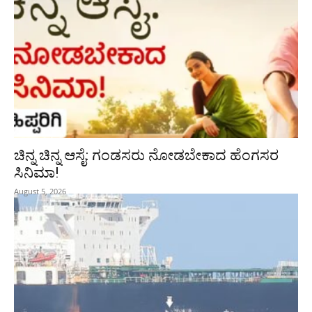
ಚಿನ್ನ ಚಿನ್ನ ಆಸೈ: ಗಂಡಸರು ನೋಡಬೇಕಾದ ಹೆಂಗಸರ
ಸಿನಿಮಾ!
August 5, 2026