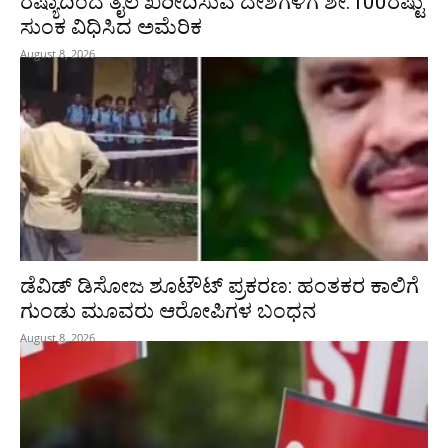
ರಷ್ಯಾದಿಂದ ತೈಲ ಖರೀದಿಸುವ ದೇಶಗಳಿಗೆ ಶೇ.100ರಷ್ಟು
ಸುಂಕ ವಿಧಿಸಿದ ಅಮೆರಿಕ
August 8, 2026
ಡೆವಿಡ್ ಡಿಸೋಜ ಶೂಟೌಟ್ ಪ್ರಕರಣ: ಹಂತಕರ ಕಾಲಿಗೆ
ಗುಂಡು ಮೂವರು ಆರೋಪಿಗಳ ಬಂಧನ
August 8, 2026