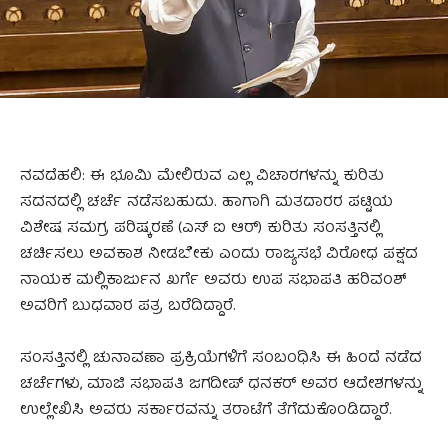
ನವದೆಹಲಿ: ಈ ಭೂಮಿ ಮೇಲಿರುವ ಎಲ್ಲ ವಿಚಾರಗಳನ್ನು ಕುರಿತು
ಸದನದಲ್ಲಿ ಚರ್ಚೆ ನಡೆಸಬಹುದು. ಹಾಗಾಗಿ ಮತದಾರರ ಪಟ್ಟಿಯ
ವಿಶೇಷ ಸಮಗ್ರ ಪರಿಷ್ಕರಣೆ (ಎಸ್‌ ಐ ಆರ್‌) ಕುರಿತು ಸಂಸತ್ತಿನಲ್ಲಿ
ಚರ್ಚಿಸಲು ಅವಕಾಶ ನೀಡಬೇಕು ಎಂದು ರಾಜ್ಯಸಭೆ ವಿರೋಧ ಪಕ್ಷದ
ನಾಯಕ ಮಲ್ಲಿಕಾರ್ಜುನ ಖರ್ಗೆ ಅವರು ಉಪ ಸಭಾಪತಿ ಹರಿವಂಶ್‌
ಅವರಿಗೆ ಬುಧವಾರ ಪತ್ರ ಬರೆದಿದ್ದಾರೆ.
ಸಂಸತ್ತಿನಲ್ಲಿ ಚುನಾವಣಾ ಪ್ರಕ್ರಿಯೆಗಳಿಗೆ ಸಂಬಂಧಿಸಿ ಈ ಹಿಂದೆ ನಡೆದ
ಚರ್ಚೆಗಳು, ಮಾಜಿ ಸಭಾಪತಿ ಜಗದೀಪ್‌ ಧನಕರ್‌ ಅವರ ಆದೇಶಗಳನ್ನು
ಉಲ್ಲೇಖಿಸಿ ಅವರು ಸರ್ಕಾರವನ್ನು ತರಾಟೆಗೆ ತೆಗೆದುಕೊಂಡಿದ್ದಾರೆ.