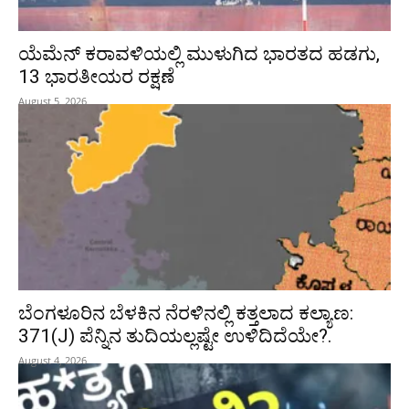
ಯೆಮೆನ್‌ ಕರಾವಳಿಯಲ್ಲಿ ಮುಳುಗಿದ ಭಾರತದ ಹಡಗು,
13 ಭಾರತೀಯರ ರಕ್ಷಣೆ
August 5, 2026
ಬೆಂಗಳೂರಿನ ಬೆಳಕಿನ ನೆರಳಿನಲ್ಲಿ ಕತ್ತಲಾದ ಕಲ್ಯಾಣ:
371(J) ಪೆನ್ನಿನ ತುದಿಯಲ್ಲಷ್ಟೇ ಉಳಿದಿದೆಯೇ?.
August 4, 2026