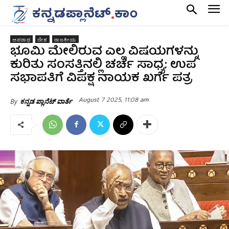
ಅಪರಾಧ
ದೇಶ
ರಾಜಕೀಯ
ಭೂಮಿ ಮೇಲಿರುವ ಎಲ್ಲ ವಿಷಯಗಳನ್ನು
ಕುರಿತು ಸಂಸತ್ತಿನಲ್ಲಿ ಚರ್ಚೆ ಸಾಧ್ಯ: ಉಪ
ಸಭಾಪತಿಗೆ ವಿಪಕ್ಷ ನಾಯಕ ಖರ್ಗೆ ಪತ್ರ
August 7 2025, 11:08 am
By
ಕನ್ನಡ ಪ್ಲಾನೆಟ್ ವಾರ್ತೆ