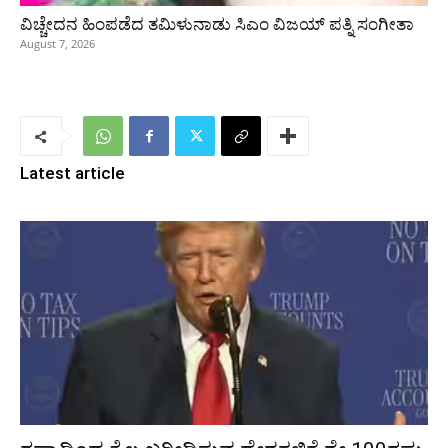
ವಿಚ್ಚೇದನ ಹಿಂಪಡೆದ ತಮಿಳುನಾಡು ಸಿಎಂ ವಿಜಯ್‌ ಪತ್ನಿ ಸಂಗೀತಾ
August 7, 2026
Latest article