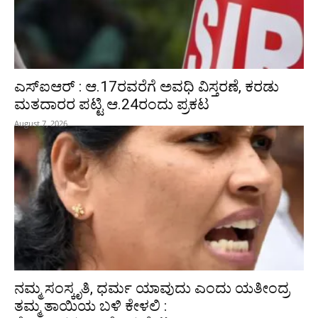
ಎಸ್‌ಐಆರ್‌ : ಆ.17ರವರೆಗೆ ಅವಧಿ ವಿಸ್ತರಣೆ, ಕರಡು
ಮತದಾರರ ಪಟ್ಟಿ ಆ.24ರಂದು ಪ್ರಕಟ
August 7, 2026
ನಮ್ಮ ಸಂಸ್ಕೃತಿ, ಧರ್ಮ ಯಾವುದು ಎಂದು ಯತೀಂದ್ರ
ತಮ್ಮ ತಾಯಿಯ ಬಳಿ ಕೇಳಲಿ :