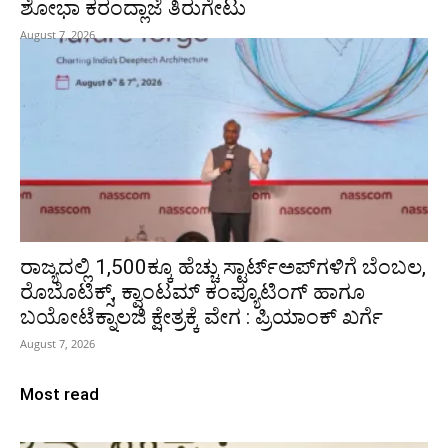
ಶೋಭಾ ಕರಂದ್ಲಾಜೆ ತಿರುಗೇಟು
August 7, 2026
ರಾಜ್ಯದಲ್ಲಿ 1,500ಕ್ಕೂ ಹೆಚ್ಚು ಸ್ಟಾರ್ಟ್‌ಅಪ್‌ಗಳಿಗೆ ಬೆಂಬಲ,
ರೊಬೊಟಿಕ್ಸ್, ಕ್ವಾಂಟಮ್ ಕಂಪ್ಯೂಟಿಂಗ್ ಹಾಗೂ
ಬಯೋಟೆಕ್ನಾಲಜಿ ಕ್ಷೇತ್ರಕ್ಕೆ ವೇಗ : ಪ್ರಿಯಾಂಕ್‌ ಖರ್ಗೆ
August 7, 2026
Most read