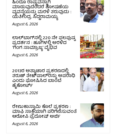
ಹಿಂದೂ ರಾಷ್ಟ್ರವನ್ನಾಗಿ
ಮಾಡುವುದೆಂದರೆ ಶೋಷಣೆಯ
ವ್ಯವಸ್ಥೆಯನ್ನು ಮರಳಿ ತರುವುದು :
ಯತೀಂದ್ರ ಸಿದ್ದರಾಮಯ್ಯ
August 6, 2026
ಲಾಲ್‍ಬಾಗ್‍ನಲ್ಲಿ 220 ನೇ ಫಲಪುಷ್ಪ
ಪ್ರದರ್ಶನ : ಹೂಗಳಲ್ಲಿ ಅರಳಿದ
‘ಗಂಗ ಸಾಮ್ರಾಜ್ಯ’ ವೈಭವ
August 6, 2026
2013ರ ಅತ್ಯಾಚಾರ ಪ್ರಕರಣದಲ್ಲಿ
ತರುಣ್ ತೇಜ್‌ಪಾಲ್‌ರನ್ನು ಅಪರಾಧಿ
ಎಂದು ಘೋಷಿಸಿದ ಬಾಂಬೆ
ಹೈಕೋರ್ಟ್
August 6, 2026
ರೇಣುಕಾಸ್ವಾಮಿ ಕೊಲೆ ಪ್ರಕರಣ :
ಮಾಫಿ ಸಾಕ್ಷಿಯಾಗಿ ಪರಿಗಣಿಸುವಂತೆ
ಆರೋಪಿ ಪ್ರದೋಷ್‌ ಅರ್ಜಿ
August 6, 2026