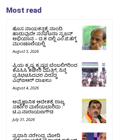
Most read
ಹೊಸ ನಾಯಕತ್ವಕ್ಕೆ ನಾಂದಿ
ಹಾಡುವುದೇ ಸಂಘಟನಾ ಸೃಜನ್
ಅಭಿಯಾನ – ದ.ಕ ದಲ್ಲಿ ಎಂ.ಜಿ.ಹೆಗ್ಡೆ
ಮುಂಚೂಣಿಯಲ್ಲಿ
August 5, 2026
ಪ್ರಿಯ ಕೃಷ್ಣ, ಕೃಷ್ಣಪ್ಪ ಬೆಂಬಲಿಗರಿಂದ
ಕೆಪಿಸಿಸಿ ಕಚೇರಿ ಮುತ್ತಿಗೆ, ನಿನ್ನೆ
ಪ್ರತಿಭಟಿಸಿದವರ ವಿರುದ್ಧ
ಎಫ್‌ಐಆರ್‌ ದಾಖಲು
August 4, 2026
ಅವೈಜ್ಞಾನಿಕ ಆದೇಶಕ್ಕೆ ರಾಜ್ಯ
ಸರ್ಕಾರ ಮಣಿಯಬಾರದು :
ಟಿ.ಎ.ನಾರಾಯಣಗೌಡ
July 31, 2026
ಪ್ರಧಾನಿ ನರೇಂದ್ರ ಮೋದಿ