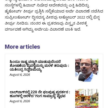
ಸಂಸ್ಥೆಗಳಲ್ಲಿ ಹಿಜಾಬ್ ನಿಷೇಧ ಆದೇಶವನ್ನು ಎತ್ತಿ ಹಿಡಿದಿತ್ತು.
ಹೈಕೋರ್ಟ್ ತೀರ್ಪು ಪ್ರಶ್ನಿಸಿ ಸಲ್ಲಿಕೆಯಾದ ಅರ್ಜಿ ವಿಚಾರಣೆ ನಡೆಸಿದ
ಸುಪ್ರೀಂಕೋರ್ಟ್ ದ್ವಿಸದಸ್ಯ ಪೀಠವು ಅಕ್ಟೋಬರ್ 2022 ರಲ್ಲಿ ಭಿನ್ನ
ತೀರ್ಪು ನೀಡಿತು. ನಂತರ ಈ ಪ್ರಕರಣವು ವಿಸ್ತೃತ ಪೀಠಕ್ಕೆ
ವರ್ಗಾವಣೆ ಆಗಿದ್ದು, ಅರ್ಜಿಯ ವಿಚಾರಣೆ ಬಾಕಿ ಇದೆ.
More articles
ಹಿಂದೂ ರಾಷ್ಟ್ರವನ್ನಾಗಿ ಮಾಡುವುದೆಂದರೆ
ಶೋಷಣೆಯ ವ್ಯವಸ್ಥೆಯನ್ನು ಮರಳಿ ತರುವುದು :
ಯತೀಂದ್ರ ಸಿದ್ದರಾಮಯ್ಯ
August 6, 2026
ಲಾಲ್‍ಬಾಗ್‍ನಲ್ಲಿ 220 ನೇ ಫಲಪುಷ್ಪ ಪ್ರದರ್ಶನ :
ಹೂಗಳಲ್ಲಿ ಅರಳಿದ ‘ಗಂಗ ಸಾಮ್ರಾಜ್ಯ’ ವೈಭವ
August 6, 2026