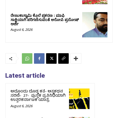
ರೇಣುಕಾಸ್ವಾಮಿ ಕೊಲೆ ಪ್ರಕರಣ : ಮಾಫಿ
ಸಾಕ್ಷಿಯಾಗಿ ಪರಿಗಣಿಸುವಂತೆ ಆರೋಪಿ ಪ್ರದೋಷ್‌
ಅರ್ಜಿ
August 6, 2026
Latest article
ಅದೊಂದು ದೊಡ್ಡ ಕತೆ- ಆತ್ಮಕಥನ
ಸರಣಿ- 27- ಪುಸ್ತಕ ಪ್ರತಿನಿಧಿಯಾಗಿ
ಉತ್ತರಕರ್ನಾಟಕ ಯಾತ್ರೆ
August 6, 2026