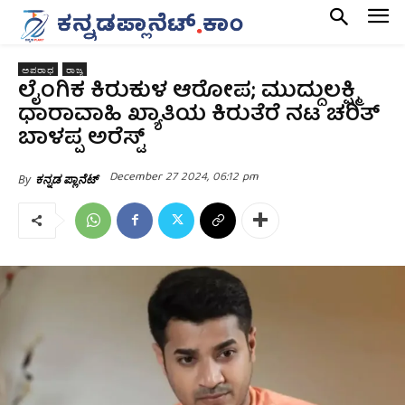
ಅಪರಾಧ
ರಾಜ್ಯ
ಲೈಂಗಿಕ ಕಿರುಕುಳ ಆರೋಪ; ಮುದ್ದುಲಕ್ಷ್ಮಿ
ಧಾರಾವಾಹಿ ಖ್ಯಾತಿಯ ಕಿರುತೆರೆ ನಟ ಚರಿತ್
ಬಾಳಪ್ಪ ಅರೆಸ್ಟ್
December 27 2024, 06:12 pm
By
ಕನ್ನಡ ಪ್ಲಾನೆಟ್