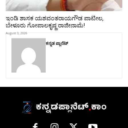
ಇಂಡಿ ಶಾಸಕ ಯಶವಂತರಾಯಗೌಡ ಪಾಟೀಲ,
ಬೇಳೂರು ಗೋಪಾಲಕೃಷ್ಣ ರಾಜೀನಾಮೆ!
August 3, 2026
ಕನ್ನಡ ಪ್ಲಾನೆಟ್