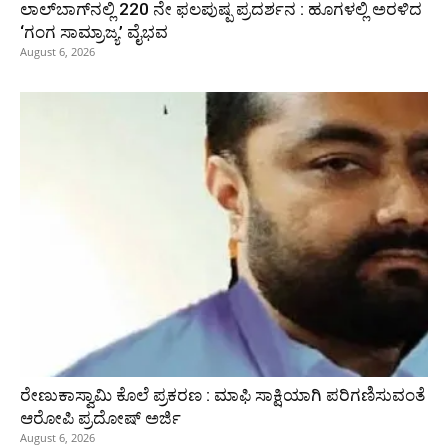
ಲಾಲ್‍ಬಾಗ್‍ನಲ್ಲಿ 220 ನೇ ಫಲಪುಷ್ಪ ಪ್ರದರ್ಶನ : ಹೂಗಳಲ್ಲಿ ಅರಳಿದ
‘ಗಂಗ ಸಾಮ್ರಾಜ್ಯ’ ವೈಭವ
August 6, 2026
ರೇಣುಕಾಸ್ವಾಮಿ ಕೊಲೆ ಪ್ರಕರಣ : ಮಾಫಿ ಸಾಕ್ಷಿಯಾಗಿ ಪರಿಗಣಿಸುವಂತೆ
ಆರೋಪಿ ಪ್ರದೋಷ್‌ ಅರ್ಜಿ
August 6, 2026