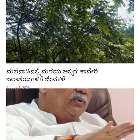
ಮಲೆನಾಡಿನಲ್ಲಿ ಮಳೆಯ ಅಬ್ಬರ: ಕಾವೇರಿ
ಜಲಾಶಯಗಳಿಗೆ ಜೀವಕಳೆ
August 1, 2026