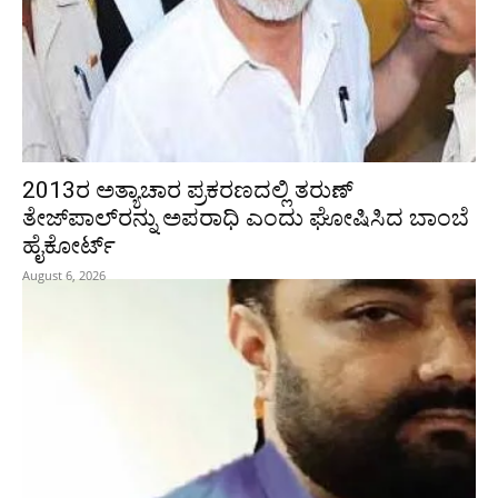
2013ರ ಅತ್ಯಾಚಾರ ಪ್ರಕರಣದಲ್ಲಿ ತರುಣ್
ತೇಜ್‌ಪಾಲ್‌ರನ್ನು ಅಪರಾಧಿ ಎಂದು ಘೋಷಿಸಿದ ಬಾಂಬೆ
ಹೈಕೋರ್ಟ್
August 6, 2026