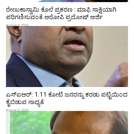
ರೇಣುಕಾಸ್ವಾಮಿ ಕೊಲೆ ಪ್ರಕರಣ : ಮಾಫಿ ಸಾಕ್ಷಿಯಾಗಿ
ಪರಿಗಣಿಸುವಂತೆ ಆರೋಪಿ ಪ್ರದೋಷ್‌ ಅರ್ಜಿ
August 6, 2026
ಎಸ್‌ಐಆರ್‌: 1.11 ಕೋಟಿ ಜನರನ್ನು ಕರಡು ಪಟ್ಟಿಯಿಂದ
ಕೈಬಿಡುವ ಸಾಧ್ಯತೆ
August 6, 2026