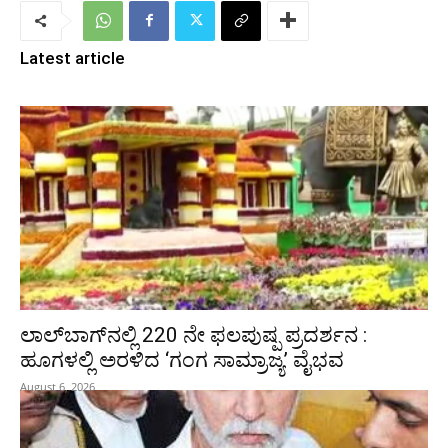
Latest article
ಲಾಲ್‍ಬಾಗ್‍ನಲ್ಲಿ 220 ನೇ ಫಲಪುಷ್ಪ ಪ್ರದರ್ಶನ :
ಹೂಗಳಲ್ಲಿ ಅರಳಿದ ‘ಗಂಗ ಸಾಮ್ರಾಜ್ಯ’ ವೈಭವ
August 6, 2026