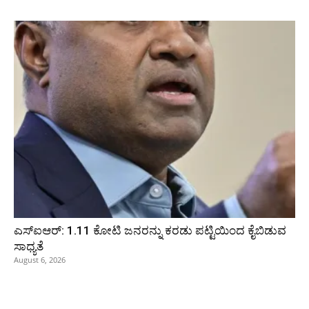
ಎಸ್‌ಐಆರ್‌: 1.11 ಕೋಟಿ ಜನರನ್ನು ಕರಡು ಪಟ್ಟಿಯಿಂದ ಕೈಬಿಡುವ
ಸಾಧ್ಯತೆ
August 6, 2026