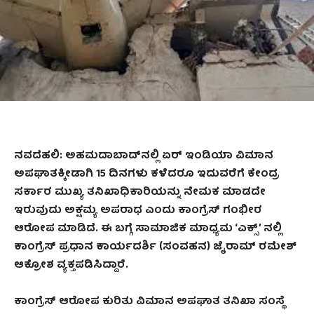
ನವದೆಹಲಿ: ಅಹಮದಾಬಾದ್‌ನಲ್ಲಿ ಏರ್ ಇಂಡಿಯಾ ವಿಮಾನ
ಅಪಘಾತಕ್ಕೀಡಾಗಿ 15 ದಿನಗಳು ಕಳೆದರೂ ಇದುವರೆಗೆ ಕೇಂದ್ರ
ಸರ್ಕಾರ ಮುಖ್ಯ ತನಿಖಾಧಿಕಾರಿಯನ್ನು ನೇಮಕ ಮಾಡದೇ
ಇರುವುದು ಅಕ್ಷಮ್ಯ ಅಪರಾಧ ಎಂದು ಕಾಂಗ್ರೆಸ್ ಗಂಭೀರ
ಆರೋಪ ಮಾಡಿದೆ. ಈ ಬಗ್ಗೆ ಸಾಮಾಜಿಕ ಮಾಧ್ಯಮ ‘ಎಕ್ಸ್‌’ ನಲ್ಲಿ
ಕಾಂಗ್ರೆಸ್ ಪ್ರಧಾನ ಕಾರ್ಯದರ್ಶಿ (ಸಂವಹನ) ಜೈರಾಮ್ ರಮೇಶ್
ಆಕ್ರೋಶ ವ್ಯಕ್ತಪಡಿಸಿದ್ದಾರೆ.
ಕಾಂಗ್ರೆಸ್‌ ಆರೋಪ ಕುರಿತು ವಿಮಾನ ಅಪಘಾತ ತನಿಖಾ ಸಂಸ್ಥೆ