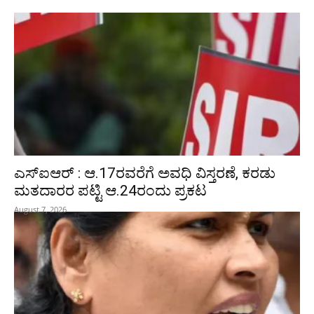
ಎಸ್‌ಐಆರ್‌ : ಆ.17ರವರೆಗೆ ಅವಧಿ ವಿಸ್ತರಣೆ, ಕರಡು
ಮತದಾರರ ಪಟ್ಟಿ ಆ.24ರಂದು ಪ್ರಕಟ
August 7, 2026