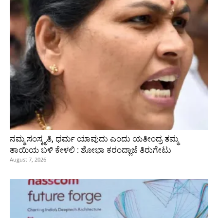
ನಮ್ಮ ಸಂಸ್ಕೃತಿ, ಧರ್ಮ ಯಾವುದು ಎಂದು ಯತೀಂದ್ರ ತಮ್ಮ
ತಾಯಿಯ ಬಳಿ ಕೇಳಲಿ : ಶೋಭಾ ಕರಂದ್ಲಾಜೆ ತಿರುಗೇಟು
August 7, 2026