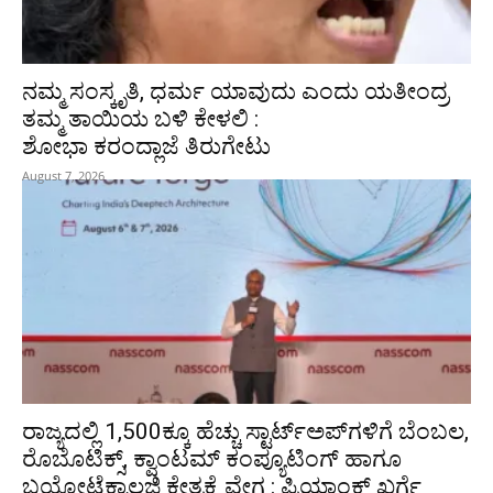
ನಮ್ಮ ಸಂಸ್ಕೃತಿ, ಧರ್ಮ ಯಾವುದು ಎಂದು ಯತೀಂದ್ರ
ತಮ್ಮ ತಾಯಿಯ ಬಳಿ ಕೇಳಲಿ :
ಶೋಭಾ ಕರಂದ್ಲಾಜೆ ತಿರುಗೇಟು
August 7, 2026
ರಾಜ್ಯದಲ್ಲಿ 1,500ಕ್ಕೂ ಹೆಚ್ಚು ಸ್ಟಾರ್ಟ್‌ಅಪ್‌ಗಳಿಗೆ ಬೆಂಬಲ,
ರೊಬೊಟಿಕ್ಸ್, ಕ್ವಾಂಟಮ್ ಕಂಪ್ಯೂಟಿಂಗ್ ಹಾಗೂ
ಬಯೋಟೆಕ್ನಾಲಜಿ ಕ್ಷೇತ್ರಕ್ಕೆ ವೇಗ : ಪ್ರಿಯಾಂಕ್‌ ಖರ್ಗೆ