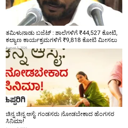
ತಮಿಳುನಾಡು ಬಜೆಟ್ : ಶಾಲೆಗಳಿಗೆ ₹44,527 ಕೋಟಿ,
ಕಲ್ಯಾಣ ಕಾರ್ಯಕ್ರಮಗಳಿಗೆ ₹9,818 ಕೋಟಿ ಮೀಸಲು
August 5, 2026
ಚಿನ್ನ ಚಿನ್ನ ಆಸೈ: ಗಂಡಸರು ನೋಡಬೇಕಾದ ಹೆಂಗಸರ
ಸಿನಿಮಾ!