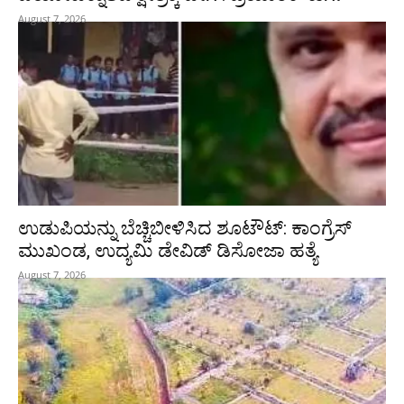
August 7, 2026
ಉಡುಪಿಯನ್ನು ಬೆಚ್ಚಿಬೀಳಿಸಿದ ಶೂಟೌಟ್‌: ಕಾಂಗ್ರೆಸ್‌
ಮುಖಂಡ, ಉದ್ಯಮಿ ಡೇವಿಡ್ ಡಿಸೋಜಾ ಹತ್ಯೆ
August 7, 2026