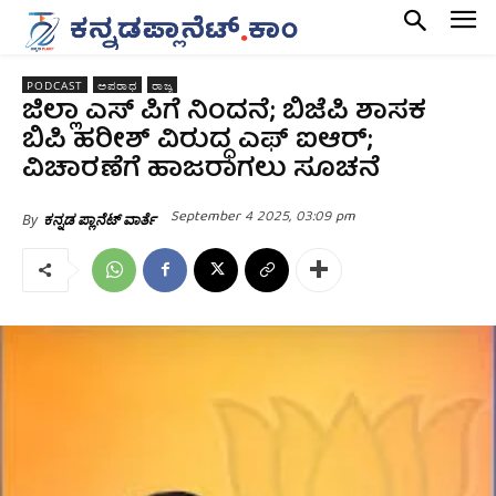
PODCAST
ಅಪರಾಧ
ರಾಜ್ಯ
ಜಿಲ್ಲಾ ಎಸ್‌ ಪಿಗೆ ನಿಂದನೆ; ಬಿಜೆಪಿ ಶಾಸಕ
ಬಿಪಿ ಹರೀಶ್‌ ವಿರುದ್ಧ ಎಫ್‌ ಐಆರ್;‌
ವಿಚಾರಣೆಗೆ ಹಾಜರಾಗಲು ಸೂಚನೆ
September 4 2025, 03:09 pm
By
ಕನ್ನಡ ಪ್ಲಾನೆಟ್ ವಾರ್ತೆ