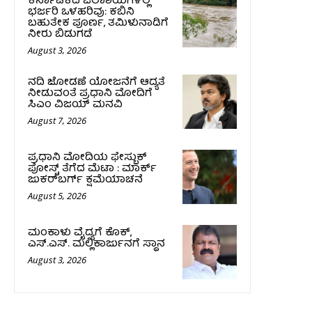
ಕರ್ನಾಟಕದ ಜಲಾಶಯಗಳಲ್ಲಿ
ಭರ್ಜರಿ ಒಳಹರಿವು: ಕಬಿನಿ
ಬಹುತೇಕ ಪೂರ್ಣ, ತಮಿಳುನಾಡಿಗೆ
ನೀರು ಬಿಡುಗಡೆ
August 3, 2026
ನದಿ ಜೋಡಣೆ ಯೋಜನೆಗೆ ಆದ್ಯತೆ
ನೀಡುವಂತೆ ಪ್ರಧಾನಿ ಮೋದಿಗೆ
ಸಿಎಂ ವಿಜಯ್‌ ಮನವಿ
August 7, 2026
ಪ್ರಧಾನಿ ಮೋದಿಯ ಫೇಸ್ಬುಕ್‌
ಪೋಸ್ಟ್‌ ತೆಗೆದ ಮೆಟಾ : ಮಾರ್ಕ್
ಜುಕರ್‌ಬರ್ಗ್ ಕ್ಷಮೆಯಾಚನೆ
August 5, 2026
ಮಂಕಾಳು ವೈದ್ಯಗೆ ಕೊಕ್‌,
ಎಸ್‌.ಎಸ್‌. ಮಲ್ಲಿಕಾರ್ಜುನಗೆ ಸ್ಥಾನ
August 3, 2026