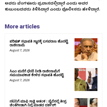
ಅವರು ಬೆಂಗಳೂರು ಪ್ರವಾಸದಲ್ಲಿದ್ದಾರೆ ಎಂದು ಅವರ
ಕುಟುಂಬದವರು ತಿಳಿಸಿದ್ದಾರೆ ಎಂದು ಪೊಲೀಸರು ಹೇಳಿದ್ದಾರೆ.
More articles
ಪರಿಷತ್‌ ಸಭಾಪತಿ ಸ್ಥಾನಕ್ಕೆ ಬಸವರಾಜ ಹೊರಟ್ಟಿ
ರಾಜೀನಾಮೆ
August 7, 2026
ಸಿಎಂ ಮನೆಗೆ ಭೇಟಿ ನೀಡಿ ರಾಜೀನಾಮೆಗೆ
ಸಮಯಾವಕಾಶ ಕೇಳಿದ ಸಭಾಪತಿ ಹೊರಟ್ಟಿ
August 7, 2026
ನಟನಿಗೆ ಮಾಫಿ ಸಾಕ್ಷಿ ಆತಂಕ : ಜೈಲಿನಲ್ಲಿ ತೀವ್ರ
ಚಿಂತೆಗೀಡಾಗಿ ನಿದ್ದೆ ಮಾಡದ ದರ್ಶನ್!