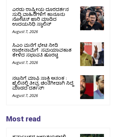
ಎರಡು ರಾಷ್ಟ್ರೀಯ ದೂರದರ್ಶನ
ಸುದ್ದಿ ವಾಹಿನಿಗಳಿಗೆ ಕಾನೂನು
ನೋಟಿಸ್ ಜಾರಿ ಮಾಡಿದ
ಉದಯನಿಧಿ ಸ್ಟಾಲಿನ್
August 7, 2026
ಸಿಎಂ ಮನೆಗೆ ಭೇಟಿ ನೀಡಿ
ರಾಜೀನಾಮೆಗೆ ಸಮಯಾವಕಾಶ
ಕೇಳಿದ ಸಭಾಪತಿ ಹೊರಟ್ಟಿ
August 7, 2026
ನಟನಿಗೆ ಮಾಫಿ ಸಾಕ್ಷಿ ಆತಂಕ :
ಜೈಲಿನಲ್ಲಿ ತೀವ್ರ ಚಿಂತೆಗೀಡಾಗಿ ನಿದ್ದೆ
ಮಾಡದ ದರ್ಶನ್!
August 7, 2026
Most read