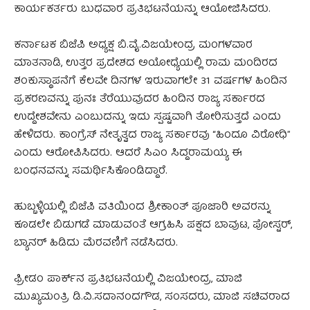
ಕಾರ್ಯಕರ್ತರು ಬುಧವಾರ ಪ್ರತಿಭಟನೆಯನ್ನು ಆಯೋಜಿಸಿದರು.
ಕರ್ನಾಟಕ ಬಿಜೆಪಿ ಅಧ್ಯಕ್ಷ ಬಿ.ವೈ.ವಿಜಯೇಂದ್ರ ಮಂಗಳವಾರ
ಮಾತನಾಡಿ, ಉತ್ತರ ಪ್ರದೇಶದ ಅಯೋಧ್ಯೆಯಲ್ಲಿ ರಾಮ ಮಂದಿರದ
ಶಂಕುಸ್ಥಾಪನೆಗೆ ಕೆಲವೇ ದಿನಗಳ ಇರುವಾಗಲೇ 31 ವರ್ಷಗಳ ಹಿಂದಿನ
ಪ್ರಕರಣವನ್ನು ಪುನಃ ತೆರೆಯುವುದರ ಹಿಂದಿನ ರಾಜ್ಯ ಸರ್ಕಾರದ
ಉದ್ದೇಶವೇನು ಎಂಬುದನ್ನು ಇದು ಸ್ಪಷ್ಟವಾಗಿ ತೋರಿಸುತ್ತದೆ ಎಂದು
ಹೇಳಿದರು. ಕಾಂಗ್ರೆಸ್ ನೇತೃತ್ವದ ರಾಜ್ಯ ಸರ್ಕಾರವು “ಹಿಂದೂ ವಿರೋಧಿ”
ಎಂದು ಆರೋಪಿಸಿದರು. ಆದರೆ ಸಿಎಂ ಸಿದ್ದರಾಮಯ್ಯ ಈ
ಬಂಧನವನ್ನು ಸಮರ್ಥಿಸಿಕೊಂಡಿದ್ದಾರೆ.
ಹುಬ್ಬಳ್ಳಿಯಲ್ಲಿ ಬಿಜೆಪಿ ವತಿಯಿಂದ ಶ್ರೀಕಾಂತ್ ಪೂಜಾರಿ ಅವರನ್ನು
ಕೂಡಲೇ ಬಿಡುಗಡೆ ಮಾಡುವಂತೆ ಆಗ್ರಹಿಸಿ ಪಕ್ಷದ ಬಾವುಟ, ಪೋಸ್ಟರ್,
ಬ್ಯಾನರ್ ಹಿಡಿದು ಮೆರವಣಿಗೆ ನಡೆಸಿದರು.
ಫ್ರೀಡಂ ಪಾರ್ಕ್‌ನ ಪ್ರತಿಭಟನೆಯಲ್ಲಿ ವಿಜಯೇಂದ್ರ, ಮಾಜಿ
ಮುಖ್ಯಮಂತ್ರಿ ಡಿ.ವಿ.ಸದಾನಂದಗೌಡ, ಸಂಸದರು, ಮಾಜಿ ಸಚಿವರಾದ