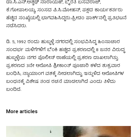
ಡಾ.ಸಿ.ಎನ್.ಅಶ್ವಥ್ ನಾರಾಯಣ್, ಬೈರತಿ ಬಸವರಾಜ್,
ಕೆ.ಗೋಪಾಲಯ್ಯ, ಸಂಸದ ಪಿ.ಸಿ.ಮೋಹನ್, ಪಕ್ಷದ ಕಾರ್ಯಕರ್ತರು
ಹೆಚ್ಚಿನ ಸಂಖ್ಯೆಯಲ್ಲಿ ಭಾಗವಹಿಸಿದ್ದರು.ಫ್ರೀಡಂ ಪಾರ್ಕ್‌ನಲ್ಲಿ ಪ್ರತಿಭಟನೆ
ನಡೆಸಿದರು.
ಡಿ. 5, 1992 ರಂದು ಹುಬ್ಬಳ್ಳಿ ನಗರದಲ್ಲಿ ಸಂಭವಿಸಿದ್ದ ಹಿಂಸಾಚಾರ
ಸಂದರ್ಭ ಮಳಿಗೆಗಳಿಗೆ ಬೆಂಕಿ ಹಚ್ಚಿದ ಪ್ರಕರಣದಲ್ಲಿ 8 ಜನರ ವಿರುದ್ಧ
ಹುಬ್ಬಳ್ಳಿಯ ನಗರ ಪೊಲೀಸ್ ಠಾಣೆಯಲ್ಲಿ ಪ್ರಕರಣ ದಾಖಲಾಗಿತ್ತು.
ಪ್ರಕರಣದ 3ನೇ ಆರೋಪಿ ಶ್ರೀಕಾಂತ್ ಪೂಜಾರಿ ಕಳೆದ ಶುಕ್ರವಾರ
ಬಂಧಿಸಿ, ನ್ಯಾಯಾಂಗ ವಶಕ್ಕೆ ನೀಡಲಾಗಿದ್ದು, ಇನ್ನುಳಿದ ಆರೋಪಿಗಳ
ಬಂಧನಕ್ಕೆ ವಿಶೇಷ ತಂಡ ರಚನೆ ಮಾಡಲಾಗಿದೆ ಎಂದು ತಿಳಿದು
ಬಂದಿದೆ.
More articles