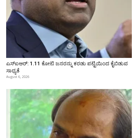
ಎಸ್‌ಐಆರ್‌: 1.11 ಕೋಟಿ ಜನರನ್ನು ಕರಡು ಪಟ್ಟಿಯಿಂದ ಕೈಬಿಡುವ
ಸಾಧ್ಯತೆ
August 6, 2026