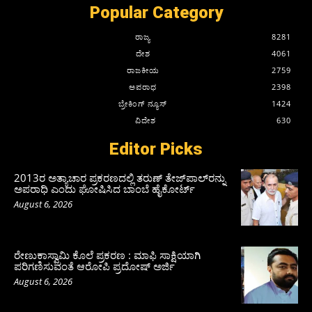
Popular Category
ರಾಜ್ಯ
8281
ದೇಶ
4061
ರಾಜಕೀಯ
2759
ಅಪರಾಧ
2398
ಬ್ರೇಕಿಂಗ್ ನ್ಯೂಸ್
1424
ವಿದೇಶ
630
Editor Picks
2013ರ ಅತ್ಯಾಚಾರ ಪ್ರಕರಣದಲ್ಲಿ ತರುಣ್ ತೇಜ್‌ಪಾಲ್‌ರನ್ನು
ಅಪರಾಧಿ ಎಂದು ಘೋಷಿಸಿದ ಬಾಂಬೆ ಹೈಕೋರ್ಟ್
August 6, 2026
ರೇಣುಕಾಸ್ವಾಮಿ ಕೊಲೆ ಪ್ರಕರಣ : ಮಾಫಿ ಸಾಕ್ಷಿಯಾಗಿ
ಪರಿಗಣಿಸುವಂತೆ ಆರೋಪಿ ಪ್ರದೋಷ್‌ ಅರ್ಜಿ
August 6, 2026