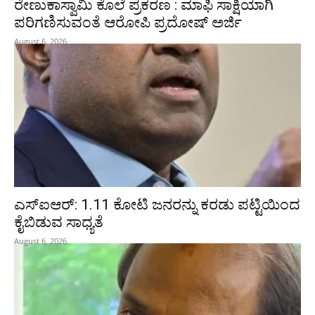
ರೇಣುಕಾಸ್ವಾಮಿ ಕೊಲೆ ಪ್ರಕರಣ : ಮಾಫಿ ಸಾಕ್ಷಿಯಾಗಿ
ಪರಿಗಣಿಸುವಂತೆ ಆರೋಪಿ ಪ್ರದೋಷ್‌ ಅರ್ಜಿ
August 6, 2026
ಎಸ್‌ಐಆರ್‌: 1.11 ಕೋಟಿ ಜನರನ್ನು ಕರಡು ಪಟ್ಟಿಯಿಂದ
ಕೈಬಿಡುವ ಸಾಧ್ಯತೆ
August 6, 2026