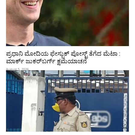
ಪ್ರಧಾನಿ ಮೋದಿಯ ಫೇಸ್ಬುಕ್‌ ಪೋಸ್ಟ್‌ ತೆಗೆದ ಮೆಟಾ :
ಮಾರ್ಕ್ ಜುಕರ್‌ಬರ್ಗ್ ಕ್ಷಮೆಯಾಚನೆ
August 5, 2026