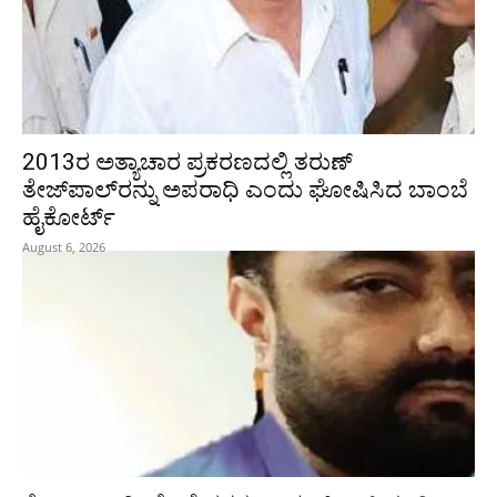
2013ರ ಅತ್ಯಾಚಾರ ಪ್ರಕರಣದಲ್ಲಿ ತರುಣ್
ತೇಜ್‌ಪಾಲ್‌ರನ್ನು ಅಪರಾಧಿ ಎಂದು ಘೋಷಿಸಿದ ಬಾಂಬೆ
ಹೈಕೋರ್ಟ್
August 6, 2026