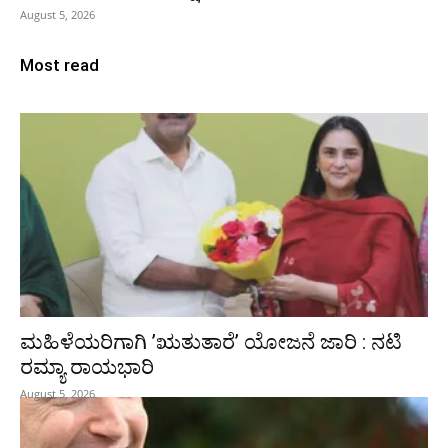
August 5, 2026
Most read
ಮಹಿಳೆಯರಿಗಾಗಿ ʼಋತುತಾರೆʼ ಯೋಜನೆ ಜಾರಿ : ನಟಿ
ರಮ್ಯಾ ರಾಯಭಾರಿ
August 5, 2026