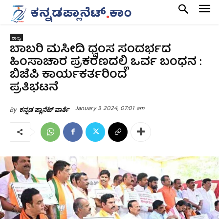
ರಾಜ್ಯ
ಬಾಬರಿ ಮಸೀದಿ ಧ್ವಂಸ ಸಂದರ್ಭದ
ಹಿಂಸಾಚಾರ ಪ್ರಕರಣದಲ್ಲಿ ಒರ್ವ ಬಂಧನ :
ಬಿಜೆಪಿ ಕಾರ್ಯಕರ್ತರಿಂದ
ಪ್ರತಿಭಟನೆ
January 3 2024, 07:01 am
By
ಕನ್ನಡ ಪ್ಲಾನೆಟ್ ವಾರ್ತೆ