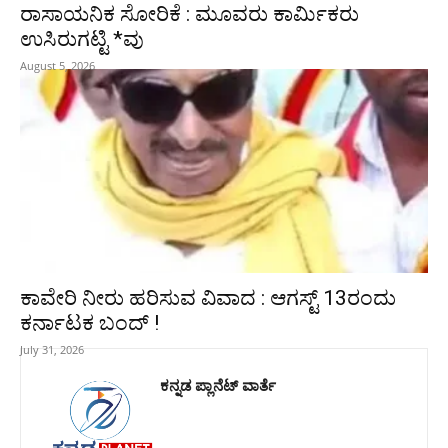
ರಾಸಾಯನಿಕ ಸೋರಿಕೆ : ಮೂವರು ಕಾರ್ಮಿಕರು
ಉಸಿರುಗಟ್ಟಿ *ವು
August 5, 2026
ಕಾವೇರಿ ನೀರು ಹರಿಸುವ ವಿವಾದ : ಆಗಸ್ಟ್‌ 13ರಂದು
ಕರ್ನಾಟಕ ಬಂದ್‌ !
July 31, 2026
ಕನ್ನಡ ಪ್ಲಾನೆಟ್ ವಾರ್ತೆ