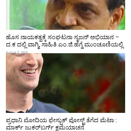
ಹೊಸ ನಾಯಕತ್ವಕ್ಕೆ ಸಂಘಟನಾ ಸೃಜನ್ ಅಭಿಯಾನ –
ದ.ಕ ದಲ್ಲಿ ವಾಗ್ಮಿ, ಸಾಹಿತಿ ಎಂ.ಜಿ.ಹೆಗ್ಡೆ ಮುಂಚೂಣಿಯಲ್ಲಿ
August 5, 2026
ಪ್ರಧಾನಿ ಮೋದಿಯ ಫೇಸ್ಬುಕ್‌ ಪೋಸ್ಟ್‌ ತೆಗೆದ ಮೆಟಾ :
ಮಾರ್ಕ್ ಜುಕರ್‌ಬರ್ಗ್ ಕ್ಷಮೆಯಾಚನೆ