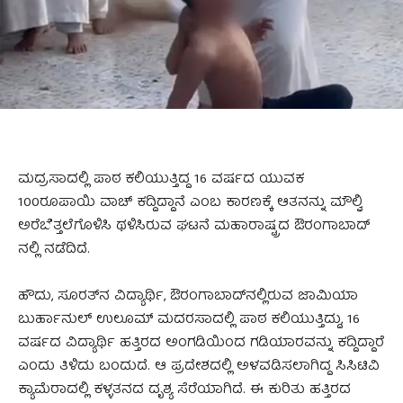
ಮದ್ರಸಾದಲ್ಲಿ ಪಾಠ ಕಲಿಯುತ್ತಿದ್ದ 16 ವರ್ಷದ ಯುವಕ
100ರೂಪಾಯಿ ವಾಚ್ ಕದ್ದಿದ್ದಾನೆ ಎಂಬ ಕಾರಣಕ್ಕೆ ಆತನನ್ನು ಮೌಲ್ವಿ
ಅರೆಬೆತ್ತಲೆಗೊಳಿಸಿ ಥಳಿಸಿರುವ ಘಟನೆ ಮಹಾರಾಷ್ಟ್ರದ ಔರಂಗಾಬಾದ್‌
ನಲ್ಲಿ ನಡೆದಿದೆ.
ಹೌದು, ಸೂರತ್‌ನ ವಿದ್ಯಾರ್ಥಿ, ಔರಂಗಾಬಾದ್‌ನಲ್ಲಿರುವ ಜಾಮಿಯಾ
ಬುರ್ಹಾನುಲ್ ಉಲೂಮ್ ಮದರಸಾದಲ್ಲಿ ಪಾಠ ಕಲಿಯುತ್ತಿದ್ದು, 16
ವರ್ಷದ ವಿದ್ಯಾರ್ಥಿ ಹತ್ತಿರದ ಅಂಗಡಿಯಿಂದ ಗಡಿಯಾರವನ್ನು ಕದ್ದಿದ್ದಾರೆ
ಎಂದು ತಿಳಿದು ಬಂದುದೆ. ಆ ಪ್ರದೇಶದಲ್ಲಿ ಅಳವಡಿಸಲಾಗಿದ್ದ ಸಿಸಿಟಿವಿ
ಕ್ಯಾಮೆರಾದಲ್ಲಿ ಕಳ್ಳತನದ ದೃಶ್ಯ ಸೆರೆಯಾಗಿದೆ. ಈ ಕುರಿತು ಹತ್ತಿರದ