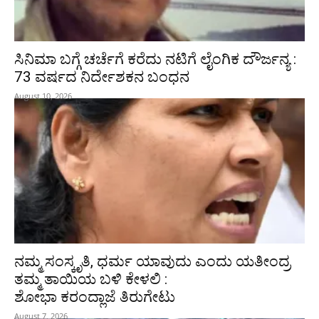
ಸಿನಿಮಾ ಬಗ್ಗೆ ಚರ್ಚೆಗೆ ಕರೆದು ನಟಿಗೆ ಲೈಂಗಿಕ ದೌರ್ಜನ್ಯ :
73 ವರ್ಷದ ನಿರ್ದೇಶಕನ ಬಂಧನ
August 10, 2026
ನಮ್ಮ ಸಂಸ್ಕೃತಿ, ಧರ್ಮ ಯಾವುದು ಎಂದು ಯತೀಂದ್ರ
ತಮ್ಮ ತಾಯಿಯ ಬಳಿ ಕೇಳಲಿ :
ಶೋಭಾ ಕರಂದ್ಲಾಜೆ ತಿರುಗೇಟು
August 7, 2026