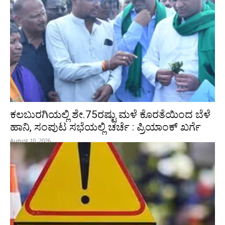
ಕಲಬುರಗಿಯಲ್ಲಿ ಶೇ.75ರಷ್ಟು ಮಳೆ ಕೊರತೆಯಿಂದ ಬೆಳೆ
ಹಾನಿ, ಸಂಪುಟ‌ ಸಭೆಯಲ್ಲಿ ಚರ್ಚೆ : ಪ್ರಿಯಾಂಕ್ ಖರ್ಗೆ
August 10, 2026