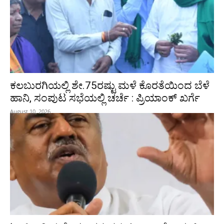
ಕಲಬುರಗಿಯಲ್ಲಿ ಶೇ.75ರಷ್ಟು ಮಳೆ ಕೊರತೆಯಿಂದ ಬೆಳೆ
ಹಾನಿ, ಸಂಪುಟ‌ ಸಭೆಯಲ್ಲಿ ಚರ್ಚೆ : ಪ್ರಿಯಾಂಕ್ ಖರ್ಗೆ
August 10, 2026