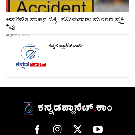
ಅಪರಿಚಿತ ವಾಹನ ಡಿಕ್ಕಿ : ತಮಿಳುನಾಡು ಮೂಲದ ವ್ಯಕ್ತಿ
*ವು
August 8, 2026
ಕನ್ನಡ ಪ್ಲಾನೆಟ್ ವಾರ್ತೆ