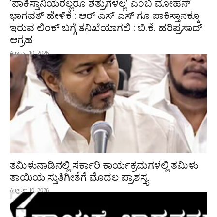
‘ಪಾಕಿಸ್ತಾನಿಯರೆಲ್ಲರೂ ಶತ್ರುಗಳಲ್ಲ’ ಎಂಬ ಮೋಹನ್‌
ಭಾಗವತ್ ಹೇಳಿಕೆ : ಆರ್ ಎಸ್ ಎಸ್ ಗೂ ಪಾಕಿಸ್ತಾನಕ್ಕೂ
ಇರುವ ಲಿಂಕ್ ಬಗ್ಗೆ ತನಿಖೆಯಾಗಲಿ : ಬಿ.ಕೆ. ಹರಿಪ್ರಸಾದ್‌
ಆಗ್ರಹ
August 10, 2026
ತಮಿಳುನಾಡಿನಲ್ಲಿ ಸರ್ಕಾರಿ ಕಾರ್ಯಕ್ರಮಗಳಲ್ಲಿ ತಮಿಳು
ತಾಯಿಯ ಸ್ತುತಿಗೀತೆಗೆ ಮೊದಲ ಪ್ರಾಶಸ್ತ್ಯ
August 10, 2026