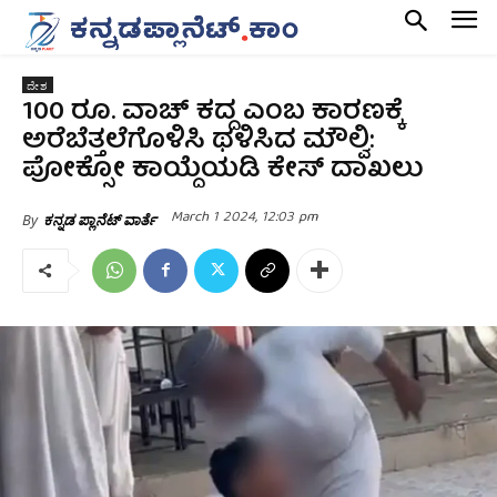
ದೇಶ
100 ರೂ. ವಾಚ್ ಕದ್ದ ಎಂಬ ಕಾರಣಕ್ಕೆ
ಅರೆಬೆತ್ತಲೆಗೊಳಿಸಿ ಥಳಿಸಿದ ಮೌಲ್ವಿ:
ಪೋಕ್ಸೋ ಕಾಯ್ದೆಯಡಿ ಕೇಸ್ ದಾಖಲು
March 1 2024, 12:03 pm
By
ಕನ್ನಡ ಪ್ಲಾನೆಟ್ ವಾರ್ತೆ