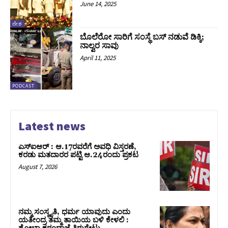
June 14, 2025
ದೇಶ
ಬೊಲೆರೋ ಸಾರಿಗೆ ಸಂಸ್ಥೆ ಬಸ್‌ ನಡುವೆ ಡಿಕ್ಕಿ;
ನಾಲ್ವರ ಸಾವು
April 11, 2025
PODCAST
Latest news
ಎಸ್‌ಐಆರ್‌ : ಆ.17ರವರೆಗೆ ಅವಧಿ ವಿಸ್ತರಣೆ,
ಕರಡು ಮತದಾರರ ಪಟ್ಟಿ ಆ.24ರಂದು ಪ್ರಕಟ
August 7, 2026
ನಮ್ಮ ಸಂಸ್ಕೃತಿ, ಧರ್ಮ ಯಾವುದು ಎಂದು
ಯತೀಂದ್ರ ತಮ್ಮ ತಾಯಿಯ ಬಳಿ ಕೇಳಲಿ :