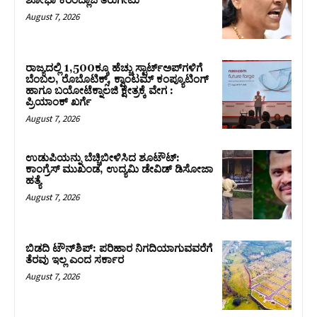
ಶೋಭಾ ಕರಂದ್ಲಾಜೆ ತಿರುಗೇಟು
August 7, 2026
ರಾಜ್ಯದಲ್ಲಿ 1,500ಕ್ಕೂ ಹೆಚ್ಚು ಸ್ಟಾರ್ಟ್‌ಅಪ್‌ಗಳಿಗೆ
ಬೆಂಬಲ, ರೊಬೊಟಿಕ್ಸ್, ಕ್ವಾಂಟಮ್ ಕಂಪ್ಯೂಟಿಂಗ್
ಹಾಗೂ ಬಯೋಟೆಕ್ನಾಲಜಿ ಕ್ಷೇತ್ರಕ್ಕೆ ವೇಗ :
ಪ್ರಿಯಾಂಕ್‌ ಖರ್ಗೆ
August 7, 2026
ಉಡುಪಿಯನ್ನು ಬೆಚ್ಚಿಬೀಳಿಸಿದ ಶೂಟೌಟ್‌:
ಕಾಂಗ್ರೆಸ್‌ ಮುಖಂಡ, ಉದ್ಯಮಿ ಡೇವಿಡ್ ಡಿಸೋಜಾ
ಹತ್ಯೆ
August 7, 2026
ಬಿಡದಿ ಟೌನ್‌ಶಿಪ್‌: ಪರಿಹಾರ ನಿಗದಿಯಾಗುವವರೆಗೆ
ತೆರವು ಇಲ್ಲ ಎಂದ ಸರ್ಕಾರ
August 7, 2026