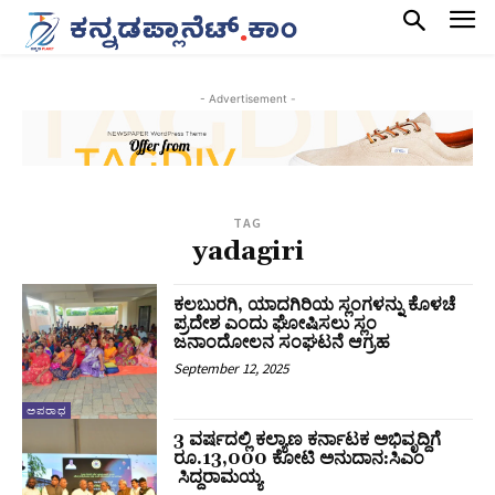
- Advertisement -
TAG
yadagiri
ಕಲಬುರಗಿ, ಯಾದಗಿರಿಯ ಸ್ಲಂಗಳನ್ನು ಕೊಳಚೆ
ಪ್ರದೇಶ ಎಂದು ಘೋಷಿಸಲು ಸ್ಲಂ
ಜನಾಂದೋಲನ ಸಂಘಟನೆ ಆಗ್ರಹ
September 12, 2025
ಅಪರಾಧ
3 ವರ್ಷದಲ್ಲಿ ಕಲ್ಯಾಣ ಕರ್ನಾಟಕ ಅಭಿವೃದ್ದಿಗೆ
ರೂ.13,000 ಕೋಟಿ ಅನುದಾನ:ಸಿಎಂ
ಸಿದ್ದರಾಮಯ್ಯ