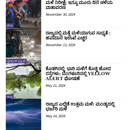
ಮಳೆ ನಿರೀಕ್ಷೆ; ಇನ್ನೂ ಮೂರು ದಿನ ಚಳಿಯ
ವಾತಾವರಣ
November 30, 2024
ದೇಶ
ರಾಜ್ಯದಲ್ಲಿ ಮತ್ತೆ ಮಳೆಯಾಗುವ ಸಾಧ್ಯತೆ :
ಹವಮಾನ ಇಲಾಖೆ ಎಚ್ಚರ
November 13, 2024
ಬ್ರೇಕಿಂಗ್ ನ್ಯೂಸ್
ಕೊಡಗಿನಲ್ಲಿ ಭಾರಿ ಮಳೆಗೆ ಕೊಚ್ಚಿ ಹೋದ
ರಸ್ತೆಗಳು: ಬೆಂಗಳೂರಿನಲ್ಲಿ YELLOW
ALERT ಘೋಷಣೆ
May 21, 2024
ರಾಜ್ಯ
ರಾಜ್ಯದ ಎಲ್ಲೆಡೆ ಉತ್ತಮ ಮಳೆ: ಮಂಡ್ಯದಲ್ಲಿ
ಭರ್ಜರಿ ಮಳೆ
May 14, 2024