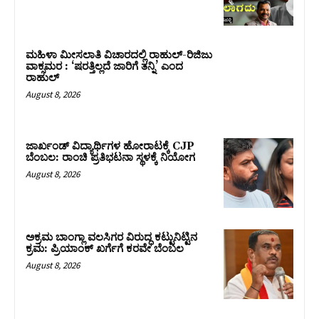
ಮಹಿಳಾ ಮೀಸಲಾತಿ ವಿಚಾರದಲ್ಲಿ ರಾಹುಲ್‌-ರಿಜಿಜು
ವಾಕ್ಸಮರ : ‘ಷರತ್ತಿಲ್ಲದೆ ಜಾರಿಗೆ ತನ್ನಿ’ ಎಂದ
ರಾಹುಲ್‌
August 8, 2026
ಜಾರ್ಖಂಡ್‌ ವಿದ್ಯಾರ್ಥಿಗಳ ಹೋರಾಟಕ್ಕೆ CJP
ಬೆಂಬಲ: ರಾಂಚಿ ಪ್ರತಿಭಟನಾ ಸ್ಥಳಕ್ಕೆ ನಿಯೋಗ
August 8, 2026
ಅಕ್ರಮ ಬಾಂಗ್ಲಾ ವಲಸಿಗರ ವಿರುದ್ಧ ಕಟ್ಟುನಿಟ್ಟಿನ
ಕ್ರಮ: ಪ್ರಿಯಾಂಕ್ ಖರ್ಗೆಗೆ ಕರವೇ ಬೆಂಬಲ
August 8, 2026