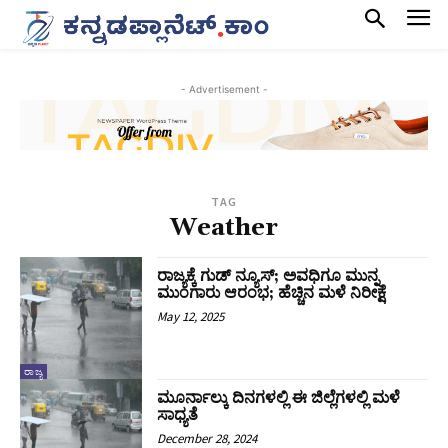
- Advertisement -
TAG
Weather
ರಾಜ್ಯಕ್ಕೆ ಗುಡ್‌ ನ್ಯೂಸ್;‌ ಅವಧಿಗೂ ಮುನ್ನ
ಮುಂಗಾರು ಆರಂಭ; ಹೆಚ್ಚಿನ ಮಳೆ ನಿರೀಕ್ಷೆ
May 12, 2025
ರಾಜ್ಯ
ಮೂರ್ನಾಲ್ಕು ದಿನಗಳಲ್ಲಿ ಈ ಜಿಲ್ಲೆಗಳಲ್ಲಿ ಮಳೆ
ಸಾಧ್ಯತೆ
December 28, 2024