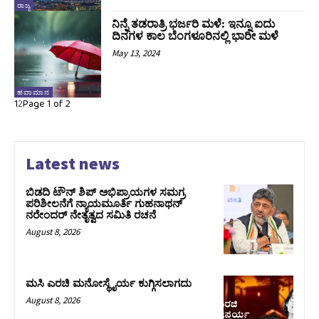
ರಾಜ್ಯ
ನಿನ್ನೆ ತಡರಾತ್ರಿ ಭರ್ಜರಿ ಮಳೆ: ಇನ್ನೂ ಐದು
ದಿನಗಳ ಕಾಲ ಬೆಂಗಳೂರಿನಲ್ಲಿ ಭಾರೀ ಮಳೆ
May 13, 2024
ಹವಾಮಾನ
1
2
Page 1 of 2
Latest news
ಬಿಡದಿ ಟೌನ್ ಶಿಪ್ ಅಭಿಪ್ರಾಯಗಳ ಸಮಗ್ರ
ಪರಿಶೀಲನೆಗೆ ನ್ಯಾಯಮೂರ್ತಿ ಗುಹನಾಥನ್
ನರೇಂದರ್ ನೇತೃತ್ವದ ಸಮಿತಿ ರಚನೆ
August 8, 2026
ಮಸಿ ಎರಚಿ ಮನೋಸ್ಥೈರ್ಯ ಕುಗ್ಗಿಸಲಾಗದು
August 8, 2026