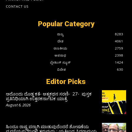
CONTACT US
Popular Category
ರಾಜ್ಯ
8283
ದೇಶ
4061
ರಾಜಕೀಯ
2759
ಅಪರಾಧ
2398
ಬ್ರೇಕಿಂಗ್ ನ್ಯೂಸ್
1424
ವಿದೇಶ
630
Editor Picks
ಅದೊಂದು ದೊಡ್ಡ ಕತೆ- ಆತ್ಮಕಥನ ಸರಣಿ- 27- ಪುಸ್ತಕ
ಪ್ರತಿನಿಧಿಯಾಗಿ ಉತ್ತರಕರ್ನಾಟಕ ಯಾತ್ರೆ
August 6, 2026
ಹಿಂದೂ ರಾಷ್ಟ್ರವನ್ನಾಗಿ ಮಾಡುವುದೆಂದರೆ ಶೋಷಣೆಯ
ವ್ಯವಸ್ಥೆಯನ್ನು ಮರಳಿ ತರುವುದು : ಯತೀಂದ್ರ ಸಿದ್ದರಾಮಯ್ಯ