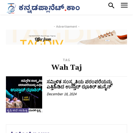
- Advertisement -
TAG
Wah Taj
ಸಮ್ಮಿಳಿತ ಸಂಸ್ಕೃತಿಯ ಪರಂಪರೆಯನ್ನು
ಎತ್ತಿಹಿಡಿದ ಉಸ್ತಾದ್‌ ಝಾಕಿರ್‌ ಹುಸೈನ್‌
December 18, 2024
ಕೃಷಿ-ಕಲೆ-ಸಾಹಿತ್ಯ