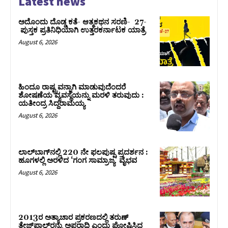
Latest news
ಅದೊಂದು ದೊಡ್ಡ ಕತೆ- ಆತ್ಮಕಥನ ಸರಣಿ- 27-
ಪುಸ್ತಕ ಪ್ರತಿನಿಧಿಯಾಗಿ ಉತ್ತರಕರ್ನಾಟಕ ಯಾತ್ರೆ
August 6, 2026
ಹಿಂದೂ ರಾಷ್ಟ್ರವನ್ನಾಗಿ ಮಾಡುವುದೆಂದರೆ
ಶೋಷಣೆಯ ವ್ಯವಸ್ಥೆಯನ್ನು ಮರಳಿ ತರುವುದು :
ಯತೀಂದ್ರ ಸಿದ್ದರಾಮಯ್ಯ
August 6, 2026
ಲಾಲ್‍ಬಾಗ್‍ನಲ್ಲಿ 220 ನೇ ಫಲಪುಷ್ಪ ಪ್ರದರ್ಶನ :
ಹೂಗಳಲ್ಲಿ ಅರಳಿದ ‘ಗಂಗ ಸಾಮ್ರಾಜ್ಯ’ ವೈಭವ
August 6, 2026
2013ರ ಅತ್ಯಾಚಾರ ಪ್ರಕರಣದಲ್ಲಿ ತರುಣ್
ತೇಜ್‌ಪಾಲ್‌ರನ್ನು ಅಪರಾಧಿ ಎಂದು ಘೋಷಿಸಿದ