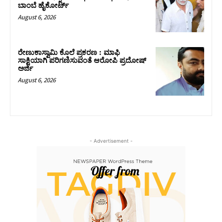
ಬಾಂಬೆ ಹೈಕೋರ್ಟ್
August 6, 2026
ರೇಣುಕಾಸ್ವಾಮಿ ಕೊಲೆ ಪ್ರಕರಣ : ಮಾಫಿ
ಸಾಕ್ಷಿಯಾಗಿ ಪರಿಗಣಿಸುವಂತೆ ಆರೋಪಿ ಪ್ರದೋಷ್‌
ಅರ್ಜಿ
August 6, 2026
- Advertisement -