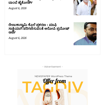
ಬಾಂಬೆ ಹೈಕೋರ್ಟ್
August 6, 2026
ರೇಣುಕಾಸ್ವಾಮಿ ಕೊಲೆ ಪ್ರಕರಣ : ಮಾಫಿ
ಸಾಕ್ಷಿಯಾಗಿ ಪರಿಗಣಿಸುವಂತೆ ಆರೋಪಿ ಪ್ರದೋಷ್‌
ಅರ್ಜಿ
August 6, 2026
- Advertisement -