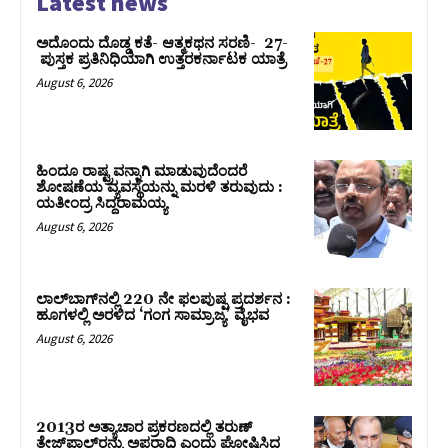
Latest news
ಅದೊಂದು ದೊಡ್ಡ ಕತೆ- ಆತ್ಮಕಥನ ಸರಣಿ- 27-
ಪುಸ್ತಕ ಪ್ರತಿನಿಧಿಯಾಗಿ ಉತ್ತರಕರ್ನಾಟಕ ಯಾತ್ರೆ
August 6, 2026
ಹಿಂದೂ ರಾಷ್ಟ್ರವನ್ನಾಗಿ ಮಾಡುವುದೆಂದರೆ
ಶೋಷಣೆಯ ವ್ಯವಸ್ಥೆಯನ್ನು ಮರಳಿ ತರುವುದು :
ಯತೀಂದ್ರ ಸಿದ್ದರಾಮಯ್ಯ
August 6, 2026
ಲಾಲ್‍ಬಾಗ್‍ನಲ್ಲಿ 220 ನೇ ಫಲಪುಷ್ಪ ಪ್ರದರ್ಶನ :
ಹೂಗಳಲ್ಲಿ ಅರಳಿದ ‘ಗಂಗ ಸಾಮ್ರಾಜ್ಯ’ ವೈಭವ
August 6, 2026
2013ರ ಅತ್ಯಾಚಾರ ಪ್ರಕರಣದಲ್ಲಿ ತರುಣ್
ತೇಜ್‌ಪಾಲ್‌ರನ್ನು ಅಪರಾಧಿ ಎಂದು ಘೋಷಿಸಿದ