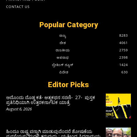
CONTACT US
Popular Category
ರಾಜ್ಯ
8283
ದೇಶ
4061
ರಾಜಕೀಯ
2759
ಅಪರಾಧ
2398
ಬ್ರೇಕಿಂಗ್ ನ್ಯೂಸ್
1424
ವಿದೇಶ
630
Editor Picks
ಅದೊಂದು ದೊಡ್ಡ ಕತೆ- ಆತ್ಮಕಥನ ಸರಣಿ- 27- ಪುಸ್ತಕ
ಪ್ರತಿನಿಧಿಯಾಗಿ ಉತ್ತರಕರ್ನಾಟಕ ಯಾತ್ರೆ
August 6, 2026
ಹಿಂದೂ ರಾಷ್ಟ್ರವನ್ನಾಗಿ ಮಾಡುವುದೆಂದರೆ ಶೋಷಣೆಯ
ವ್ಯವಸ್ಥೆಯನ್ನು ಮರಳಿ ತರುವುದು : ಯತೀಂದ್ರ ಸಿದ್ದರಾಮಯ್ಯ