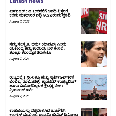
Latest news
ಎಸ್‌ಐಆರ್‌ : ಆ.17ರವರೆಗೆ ಅವಧಿ ವಿಸ್ತರಣೆ,
ಕರಡು ಮತದಾರರ ಪಟ್ಟಿ ಆ.24ರಂದು ಪ್ರಕಟ
August 7, 2026
ನಮ್ಮ ಸಂಸ್ಕೃತಿ, ಧರ್ಮ ಯಾವುದು ಎಂದು
ಯತೀಂದ್ರ ತಮ್ಮ ತಾಯಿಯ ಬಳಿ ಕೇಳಲಿ :
ಶೋಭಾ ಕರಂದ್ಲಾಜೆ ತಿರುಗೇಟು
August 7, 2026
ರಾಜ್ಯದಲ್ಲಿ 1,500ಕ್ಕೂ ಹೆಚ್ಚು ಸ್ಟಾರ್ಟ್‌ಅಪ್‌ಗಳಿಗೆ
ಬೆಂಬಲ, ರೊಬೊಟಿಕ್ಸ್, ಕ್ವಾಂಟಮ್ ಕಂಪ್ಯೂಟಿಂಗ್
ಹಾಗೂ ಬಯೋಟೆಕ್ನಾಲಜಿ ಕ್ಷೇತ್ರಕ್ಕೆ ವೇಗ :
ಪ್ರಿಯಾಂಕ್‌ ಖರ್ಗೆ
August 7, 2026
ಉಡುಪಿಯನ್ನು ಬೆಚ್ಚಿಬೀಳಿಸಿದ ಶೂಟೌಟ್‌:
ಕಾಂಗ್ರೆಸ್‌ ಮುಖಂಡ, ಉದ್ಯಮಿ ಡೇವಿಡ್ ಡಿಸೋಜಾ