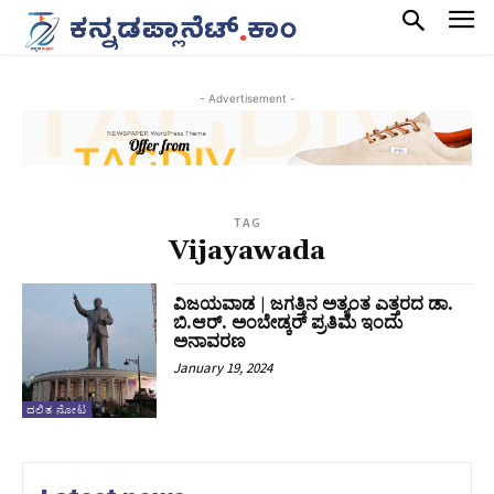
- Advertisement -
TAG
Vijayawada
ವಿಜಯವಾಡ | ಜಗತ್ತಿನ ಅತ್ಯಂತ ಎತ್ತರದ ಡಾ.
ಬಿ.ಆರ್. ಅಂಬೇಡ್ಕರ್ ಪ್ರತಿಮೆ ಇಂದು
ಅನಾವರಣ
January 19, 2024
ದಲಿತ ನೋಟ