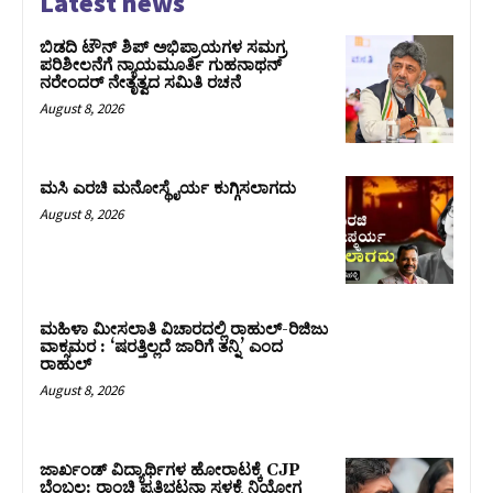
Latest news
ಬಿಡದಿ ಟೌನ್ ಶಿಪ್ ಅಭಿಪ್ರಾಯಗಳ ಸಮಗ್ರ
ಪರಿಶೀಲನೆಗೆ ನ್ಯಾಯಮೂರ್ತಿ ಗುಹನಾಥನ್
ನರೇಂದರ್ ನೇತೃತ್ವದ ಸಮಿತಿ ರಚನೆ
August 8, 2026
ಮಸಿ ಎರಚಿ ಮನೋಸ್ಥೈರ್ಯ ಕುಗ್ಗಿಸಲಾಗದು
August 8, 2026
ಮಹಿಳಾ ಮೀಸಲಾತಿ ವಿಚಾರದಲ್ಲಿ ರಾಹುಲ್‌-ರಿಜಿಜು
ವಾಕ್ಸಮರ : ‘ಷರತ್ತಿಲ್ಲದೆ ಜಾರಿಗೆ ತನ್ನಿ’ ಎಂದ
ರಾಹುಲ್‌
August 8, 2026
ಜಾರ್ಖಂಡ್‌ ವಿದ್ಯಾರ್ಥಿಗಳ ಹೋರಾಟಕ್ಕೆ CJP
ಬೆಂಬಲ: ರಾಂಚಿ ಪ್ರತಿಭಟನಾ ಸ್ಥಳಕ್ಕೆ ನಿಯೋಗ