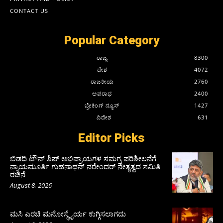
CONTACT US
Popular Category
ರಾಜ್ಯ
8300
ದೇಶ
4072
ರಾಜಕೀಯ
2760
ಅಪರಾಧ
2400
ಬ್ರೇಕಿಂಗ್ ನ್ಯೂಸ್
1427
ವಿದೇಶ
631
Editor Picks
ಬಿಡದಿ ಟೌನ್ ಶಿಪ್ ಅಭಿಪ್ರಾಯಗಳ ಸಮಗ್ರ ಪರಿಶೀಲನೆಗೆ
ನ್ಯಾಯಮೂರ್ತಿ ಗುಹನಾಥನ್ ನರೇಂದರ್ ನೇತೃತ್ವದ ಸಮಿತಿ
ರಚನೆ
August 8, 2026
ಮಸಿ ಎರಚಿ ಮನೋಸ್ಥೈರ್ಯ ಕುಗ್ಗಿಸಲಾಗದು