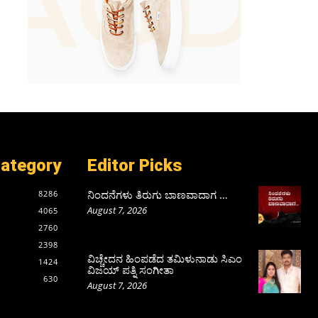
Category
Editor Picks
ನಿಂದನೆಗಳು ತಿರುಗು ಬಾಣವಾದಾಗ …
8286
August 7, 2026
4065
2760
2398
ವಿಚ್ಚೇದನ ಹಿಂಪಡೆದ ತಮಿಳುನಾಡು ಸಿಎಂ
1424
ವಿಜಯ್‌ ಪತ್ನಿ ಸಂಗೀತಾ
630
August 7, 2026