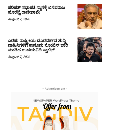
ಪರಿಷತ್‌ ಸಭಾಪತಿ ಸ್ಥಾನಕ್ಕೆ ಬಸವರಾಜ
ಹೊರಟ್ಟಿ ರಾಜೀನಾಮೆ
August 7, 2026
ಎರಡು ರಾಷ್ಟ್ರೀಯ ದೂರದರ್ಶನ ಸುದ್ದಿ
ವಾಹಿನಿಗಳಿಗೆ ಕಾನೂನು ನೋಟಿಸ್ ಜಾರಿ
ಮಾಡಿದ ಉದಯನಿಧಿ ಸ್ಟಾಲಿನ್
August 7, 2026
- Advertisement -