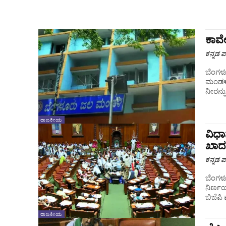
ಕಾವೇ
ಕನ್ನಡ ಪ್
ಬೆಂಗಳ
ಮಂಡಳಿ 
ನೀರನ್
ರಾಜಕೀಯ
ವಿಧ
ಖಾದ
ಕನ್ನಡ ಪ್
ಬೆಂಗಳೂ
ನಿರ್ಣಯ
ಬಿಜೆಪಿ
ರಾಜಕೀಯ