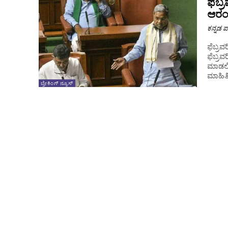
ಫೆಬ
ಆರ
ಕನ್ನಡ ಪ್
ಫೆಬ್ರ
ಫೆಬ್ರವ
ಮಾಡಲಿದ
ಮಾಹಿತಿ.
ಬ್ರೇಕಿಂಗ್ ನ್ಯೂಸ್