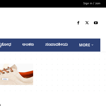
Sign in / Join
್ಯಶೋಧ
ಅಂಕಣ
ಸಂಪಾದಕೀಯ
MORE
n