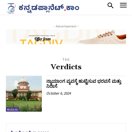
- Advertisement -
TAG
Verdicts
ನ್ಯಾಯಾಂಗ ವ್ಯವಸ್ಥೆ ಹುಟ್ಟಿಸುವ ಭರವಸೆ ಮತ್ತು
ನಿರಾಸೆ
October 6, 2024
ಕಾನೂನು