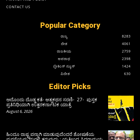
CONTACT US
Popular Category
ರಾಜ್ಯ
8283
ದೇಶ
4061
ರಾಜಕೀಯ
2759
ಅಪರಾಧ
2398
ಬ್ರೇಕಿಂಗ್ ನ್ಯೂಸ್
1424
ವಿದೇಶ
630
Editor Picks
ಅದೊಂದು ದೊಡ್ಡ ಕತೆ- ಆತ್ಮಕಥನ ಸರಣಿ- 27- ಪುಸ್ತಕ
ಪ್ರತಿನಿಧಿಯಾಗಿ ಉತ್ತರಕರ್ನಾಟಕ ಯಾತ್ರೆ
August 6, 2026
ಹಿಂದೂ ರಾಷ್ಟ್ರವನ್ನಾಗಿ ಮಾಡುವುದೆಂದರೆ ಶೋಷಣೆಯ
ವ್ಯವಸ್ಥೆಯನ್ನು ಮರಳಿ ತರುವುದು : ಯತೀಂದ್ರ ಸಿದ್ದರಾಮಯ್ಯ