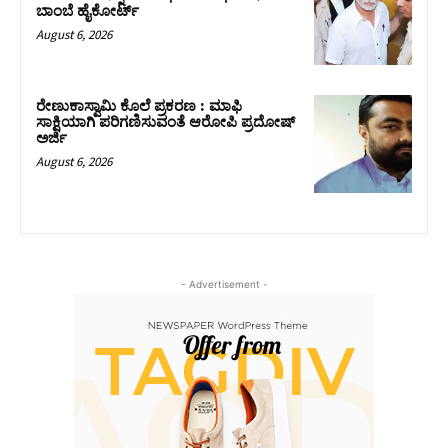
ಬಾಂಬೆ ಹೈಕೋರ್ಟ್
August 6, 2026
ರೇಣುಕಾಸ್ವಾಮಿ ಕೊಲೆ ಪ್ರಕರಣ : ಮಾಫಿ
ಸಾಕ್ಷಿಯಾಗಿ ಪರಿಗಣಿಸುವಂತೆ ಆರೋಪಿ ಪ್ರದೋಷ್‌
ಅರ್ಜಿ
August 6, 2026
- Advertisement -