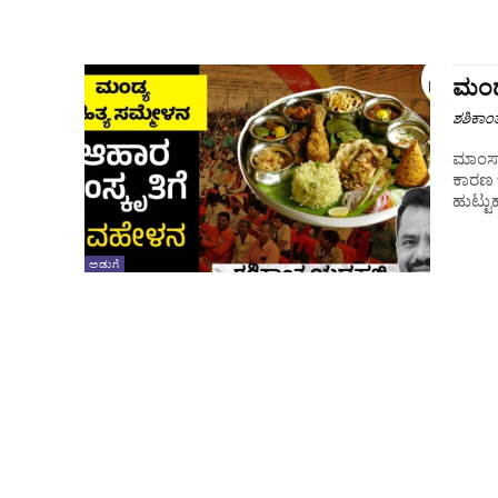
ಮಂಡ್
ಶಶಿಕಾಂ
ಮಾಂಸಾ
ಕಾರಣ ಬ
ಹುಟ್ಟು
ಅಡುಗೆ