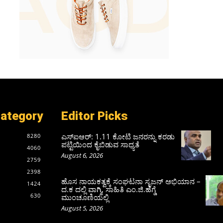
Category
Editor Picks
ಎಸ್‌ಐಆರ್‌: 1.11 ಕೋಟಿ ಜನರನ್ನು ಕರಡು
8280
ಪಟ್ಟಿಯಿಂದ ಕೈಬಿಡುವ ಸಾಧ್ಯತೆ
4060
August 6, 2026
2759
2398
ಹೊಸ ನಾಯಕತ್ವಕ್ಕೆ ಸಂಘಟನಾ ಸೃಜನ್ ಅಭಿಯಾನ –
1424
ದ.ಕ ದಲ್ಲಿ ವಾಗ್ಮಿ, ಸಾಹಿತಿ ಎಂ.ಜಿ.ಹೆಗ್ಡೆ
630
ಮುಂಚೂಣಿಯಲ್ಲಿ
August 5, 2026