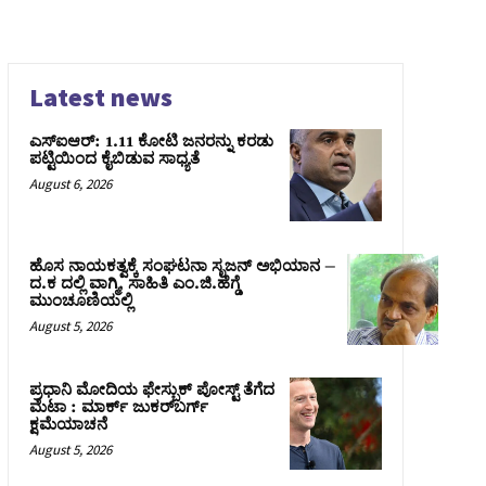
Latest news
ಎಸ್‌ಐಆರ್‌: 1.11 ಕೋಟಿ ಜನರನ್ನು ಕರಡು
ಪಟ್ಟಿಯಿಂದ ಕೈಬಿಡುವ ಸಾಧ್ಯತೆ
August 6, 2026
ಹೊಸ ನಾಯಕತ್ವಕ್ಕೆ ಸಂಘಟನಾ ಸೃಜನ್ ಅಭಿಯಾನ –
ದ.ಕ ದಲ್ಲಿ ವಾಗ್ಮಿ, ಸಾಹಿತಿ ಎಂ.ಜಿ.ಹೆಗ್ಡೆ
ಮುಂಚೂಣಿಯಲ್ಲಿ
August 5, 2026
ಪ್ರಧಾನಿ ಮೋದಿಯ ಫೇಸ್ಬುಕ್‌ ಪೋಸ್ಟ್‌ ತೆಗೆದ
ಮೆಟಾ : ಮಾರ್ಕ್ ಜುಕರ್‌ಬರ್ಗ್
ಕ್ಷಮೆಯಾಚನೆ
August 5, 2026