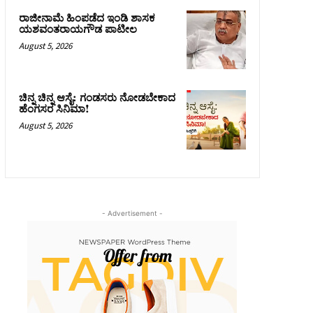
ರಾಜೀನಾಮೆ ಹಿಂಪಡೆದ ಇಂಡಿ ಶಾಸಕ
ಯಶವಂತರಾಯಗೌಡ ಪಾಟೀಲ
August 5, 2026
ಚಿನ್ನ ಚಿನ್ನ ಆಸೈ: ಗಂಡಸರು ನೋಡಬೇಕಾದ
ಹೆಂಗಸರ ಸಿನಿಮಾ!
August 5, 2026
- Advertisement -