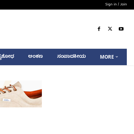
Sign in / Join
್ಯಶೋಧ
ಅಂಕಣ
ಸಂಪಾದಕೀಯ
MORE