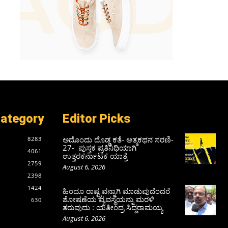
Category
Editor Picks
ಅದೊಂದು ದೊಡ್ಡ ಕತೆ- ಆತ್ಮಕಥನ ಸರಣಿ-
8283
27- ಪುಸ್ತಕ ಪ್ರತಿನಿಧಿಯಾಗಿ
4061
ಉತ್ತರಕರ್ನಾಟಕ ಯಾತ್ರೆ
2759
August 6, 2026
2398
1424
ಹಿಂದೂ ರಾಷ್ಟ್ರವನ್ನಾಗಿ ಮಾಡುವುದೆಂದರೆ
ಶೋಷಣೆಯ ವ್ಯವಸ್ಥೆಯನ್ನು ಮರಳಿ
630
ತರುವುದು : ಯತೀಂದ್ರ ಸಿದ್ದರಾಮಯ್ಯ
August 6, 2026