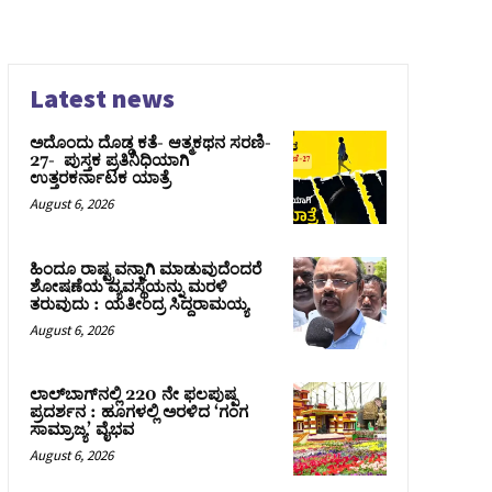
Latest news
ಅದೊಂದು ದೊಡ್ಡ ಕತೆ- ಆತ್ಮಕಥನ ಸರಣಿ-
27- ಪುಸ್ತಕ ಪ್ರತಿನಿಧಿಯಾಗಿ
ಉತ್ತರಕರ್ನಾಟಕ ಯಾತ್ರೆ
August 6, 2026
ಹಿಂದೂ ರಾಷ್ಟ್ರವನ್ನಾಗಿ ಮಾಡುವುದೆಂದರೆ
ಶೋಷಣೆಯ ವ್ಯವಸ್ಥೆಯನ್ನು ಮರಳಿ
ತರುವುದು : ಯತೀಂದ್ರ ಸಿದ್ದರಾಮಯ್ಯ
August 6, 2026
ಲಾಲ್‍ಬಾಗ್‍ನಲ್ಲಿ 220 ನೇ ಫಲಪುಷ್ಪ
ಪ್ರದರ್ಶನ : ಹೂಗಳಲ್ಲಿ ಅರಳಿದ ‘ಗಂಗ
ಸಾಮ್ರಾಜ್ಯ’ ವೈಭವ
August 6, 2026