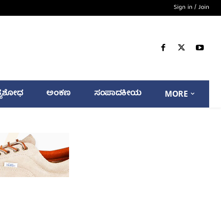
Sign in / Join
್ಯಶೋಧ
ಅಂಕಣ
ಸಂಪಾದಕೀಯ
MORE