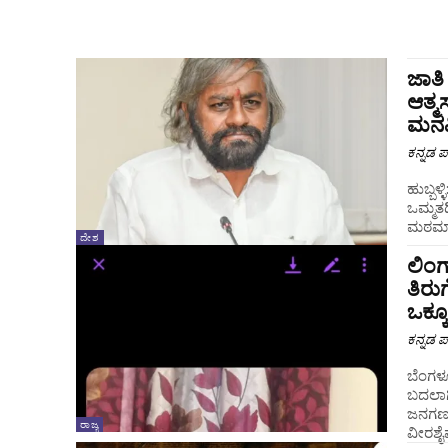
ಜಾತ
ಆತ್ಮ
ಮನವ
ಕನ್ನಡ ಪ್
ಹುಬ್ಬಳ
ಒಮ್ಮತ
ಮಠಮಾನ
ದೇಶ
ಲಿಂಗ
ತಿರು
ಒಕ್ಕ
ಕನ್ನಡ ಪ್
ಬೆಂಗಳ
ಬದಲಾಗ
ಜನಗಣತ
ರಾಜ್ಯ
ವೀರಶೈವ