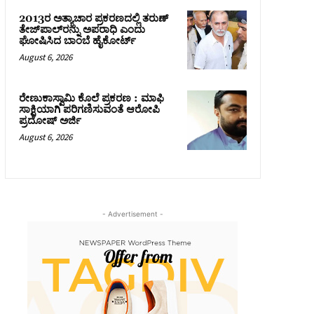
2013ರ ಅತ್ಯಾಚಾರ ಪ್ರಕರಣದಲ್ಲಿ ತರುಣ್
ತೇಜ್‌ಪಾಲ್‌ರನ್ನು ಅಪರಾಧಿ ಎಂದು
ಘೋಷಿಸಿದ ಬಾಂಬೆ ಹೈಕೋರ್ಟ್
August 6, 2026
ರೇಣುಕಾಸ್ವಾಮಿ ಕೊಲೆ ಪ್ರಕರಣ : ಮಾಫಿ
ಸಾಕ್ಷಿಯಾಗಿ ಪರಿಗಣಿಸುವಂತೆ ಆರೋಪಿ
ಪ್ರದೋಷ್‌ ಅರ್ಜಿ
August 6, 2026
- Advertisement -