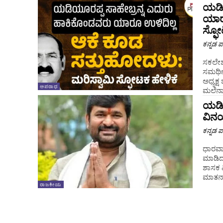
ಯಡಿ
ಯಾರೂ
ಸ್ಫೋ
ಕನ್ನಡ ಪ್
ಸಕಲೇಶ
ಸಮರ್ಥಿ
ಅಧ್ಯಕ್ಷ 
ಅಪರಾಧ
ಮಲೆನಾ
ಯಡಿಯೂ
ವಿನಯ
ಕನ್ನಡ ಪ್
ಧಾರವಾ
ಮಾಡಿದ್
ಶಾಸಕ ವಿನಯ್
ಮಾತನಾಡ
ರಾಜಕೀಯ