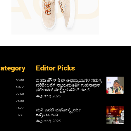
Category
Editor Picks
ಬಿಡದಿ ಟೌನ್ ಶಿಪ್ ಅಭಿಪ್ರಾಯಗಳ ಸಮಗ್ರ
8300
ಪರಿಶೀಲನೆಗೆ ನ್ಯಾಯಮೂರ್ತಿ ಗುಹನಾಥನ್
4072
ನರೇಂದರ್ ನೇತೃತ್ವದ ಸಮಿತಿ ರಚನೆ
2760
August 8, 2026
2400
1427
ಮಸಿ ಎರಚಿ ಮನೋಸ್ಥೈರ್ಯ
ಕುಗ್ಗಿಸಲಾಗದು
631
August 8, 2026