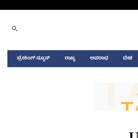
ಬ್ರೇಕಿಂಗ್ ನ್ಯೂಸ್
ರಾಜ್ಯ
ಅಪರಾಧ
ದೇಶ
U