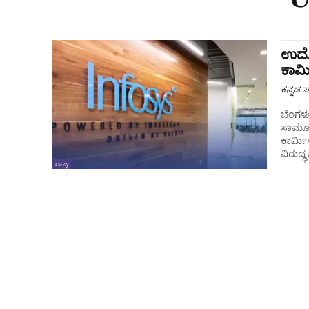
ಉದ್ಯ
ಕಾರ
ಕನ್ನಡ ಪ್
ಬೆಂಗಳೂರ
ಸಾಮೂಹಿ
ಕಾರ್ಮ
ವಿರುದ್
ರಾಜ್ಯ