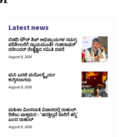
Latest news
ಬಿಡದಿ ಟೌನ್ ಶಿಪ್ ಅಭಿಪ್ರಾಯಗಳ ಸಮಗ್ರ
ಪರಿಶೀಲನೆಗೆ ನ್ಯಾಯಮೂರ್ತಿ ಗುಹನಾಥನ್
ನರೇಂದರ್ ನೇತೃತ್ವದ ಸಮಿತಿ ರಚನೆ
August 8, 2026
ಮಸಿ ಎರಚಿ ಮನೋಸ್ಥೈರ್ಯ
ಕುಗ್ಗಿಸಲಾಗದು
August 8, 2026
ಮಹಿಳಾ ಮೀಸಲಾತಿ ವಿಚಾರದಲ್ಲಿ ರಾಹುಲ್‌-
ರಿಜಿಜು ವಾಕ್ಸಮರ : ‘ಷರತ್ತಿಲ್ಲದೆ ಜಾರಿಗೆ ತನ್ನಿ’
ಎಂದ ರಾಹುಲ್‌
August 8, 2026