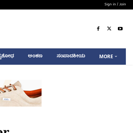
Sign in / Join
್ಯಶೋಧ
ಅಂಕಣ
ಸಂಪಾದಕೀಯ
MORE
or