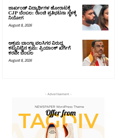
ಜಾರ್ಖಂಡ್‌ ವಿದ್ಯಾರ್ಥಿಗಳ ಹೋರಾಟಕ್ಕೆ
CJP ಬೆಂಬಲ: ರಾಂಚಿ ಪ್ರತಿಭಟನಾ ಸ್ಥಳಕ್ಕೆ
ನಿಯೋಗ
August 8, 2026
ಅಕ್ರಮ ಬಾಂಗ್ಲಾ ವಲಸಿಗರ ವಿರುದ್ಧ
ಕಟ್ಟುನಿಟ್ಟಿನ ಕ್ರಮ: ಪ್ರಿಯಾಂಕ್ ಖರ್ಗೆಗೆ
ಕರವೇ ಬೆಂಬಲ
August 8, 2026
- Advertisement -