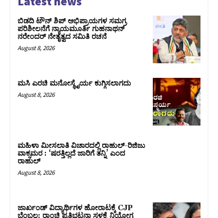
Latest news
ಬಿಡದಿ ಟೌನ್ ಶಿಪ್ ಅಭಿಪ್ರಾಯಗಳ ಸಮಗ್ರ
ಪರಿಶೀಲನೆಗೆ ನ್ಯಾಯಮೂರ್ತಿ ಗುಹನಾಥನ್
ನರೇಂದರ್ ನೇತೃತ್ವದ ಸಮಿತಿ ರಚನೆ
August 8, 2026
ಮಸಿ ಎರಚಿ ಮನೋಸ್ಥೈರ್ಯ ಕುಗ್ಗಿಸಲಾಗದು
August 8, 2026
ಮಹಿಳಾ ಮೀಸಲಾತಿ ವಿಚಾರದಲ್ಲಿ ರಾಹುಲ್‌-ರಿಜಿಜು
ವಾಕ್ಸಮರ : ‘ಷರತ್ತಿಲ್ಲದೆ ಜಾರಿಗೆ ತನ್ನಿ’ ಎಂದ
ರಾಹುಲ್‌
August 8, 2026
ಜಾರ್ಖಂಡ್‌ ವಿದ್ಯಾರ್ಥಿಗಳ ಹೋರಾಟಕ್ಕೆ CJP
ಬೆಂಬಲ: ರಾಂಚಿ ಪ್ರತಿಭಟನಾ ಸ್ಥಳಕ್ಕೆ ನಿಯೋಗ