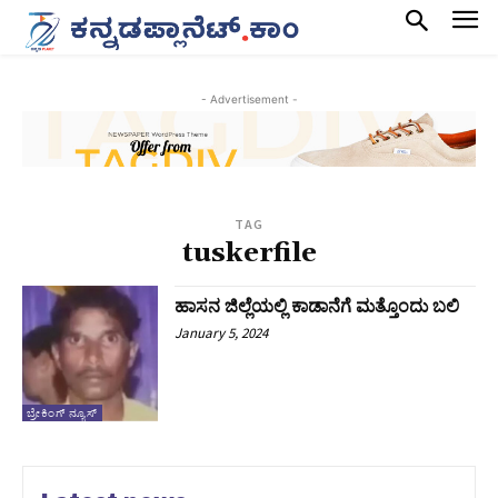
- Advertisement -
TAG
tuskerfile
ಹಾಸನ ಜಿಲ್ಲೆಯಲ್ಲಿ ಕಾಡಾನೆಗೆ ಮತ್ತೊಂದು ಬಲಿ
January 5, 2024
ಬ್ರೇಕಿಂಗ್ ನ್ಯೂಸ್