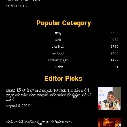
CONTACT US
Popular Category
ರಾಜ್ಯ
8300
ದೇಶ
4072
ರಾಜಕೀಯ
2760
ಅಪರಾಧ
2400
ಬ್ರೇಕಿಂಗ್ ನ್ಯೂಸ್
1427
ವಿದೇಶ
631
Editor Picks
ಬಿಡದಿ ಟೌನ್ ಶಿಪ್ ಅಭಿಪ್ರಾಯಗಳ ಸಮಗ್ರ ಪರಿಶೀಲನೆಗೆ
ನ್ಯಾಯಮೂರ್ತಿ ಗುಹನಾಥನ್ ನರೇಂದರ್ ನೇತೃತ್ವದ ಸಮಿತಿ
ರಚನೆ
August 8, 2026
ಮಸಿ ಎರಚಿ ಮನೋಸ್ಥೈರ್ಯ ಕುಗ್ಗಿಸಲಾಗದು