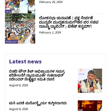
February 26, 2024
ರಾಜ್ಯ
ಲೋಕಸಭಾ ಚುನಾವಣೆ | ಪಕ್ಷ ಸೇರ್ಪಡೆ
ಮುನ್ನವೇ ಮುದ್ದಹನುಮಗೌಡರ ಪರ ಸಚಿವ
ರಾಜಣ್ಣ ಬ್ಯಾಟಿಂಗ್ ; ಟಿಕೆಟ್ ಕನ್ಫರ್ಮ್!
February 1, 2024
PODCAST
Latest news
ಬಿಡದಿ ಟೌನ್ ಶಿಪ್ ಅಭಿಪ್ರಾಯಗಳ ಸಮಗ್ರ
ಪರಿಶೀಲನೆಗೆ ನ್ಯಾಯಮೂರ್ತಿ ಗುಹನಾಥನ್
ನರೇಂದರ್ ನೇತೃತ್ವದ ಸಮಿತಿ ರಚನೆ
August 8, 2026
ಮಸಿ ಎರಚಿ ಮನೋಸ್ಥೈರ್ಯ ಕುಗ್ಗಿಸಲಾಗದು
August 8, 2026