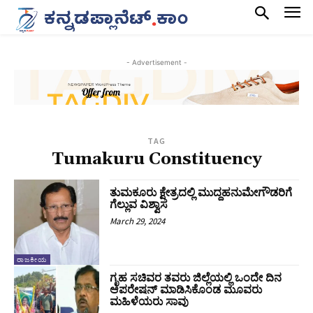
- Advertisement -
TAG
Tumakuru Constituency
ತುಮಕೂರು ಕ್ಷೇತ್ರದಲ್ಲಿ ಮುದ್ದಹನುಮೇಗೌಡರಿಗೆ
ಗೆಲ್ಲುವ ವಿಶ್ವಾಸ
March 29, 2024
ರಾಜಕೀಯ
ಗೃಹ ಸಚಿವರ ತವರು ಜಿಲ್ಲೆಯಲ್ಲಿ ಒಂದೇ ದಿನ
ಆಪರೇಷನ್‌ ಮಾಡಿಸಿಕೊಂಡ ಮೂವರು
ಮಹಿಳೆಯರು ಸಾವು