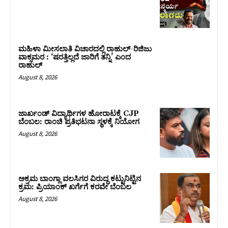
ಮಹಿಳಾ ಮೀಸಲಾತಿ ವಿಚಾರದಲ್ಲಿ ರಾಹುಲ್‌-ರಿಜಿಜು
ವಾಕ್ಸಮರ : ‘ಷರತ್ತಿಲ್ಲದೆ ಜಾರಿಗೆ ತನ್ನಿ’ ಎಂದ
ರಾಹುಲ್‌
August 8, 2026
ಜಾರ್ಖಂಡ್‌ ವಿದ್ಯಾರ್ಥಿಗಳ ಹೋರಾಟಕ್ಕೆ CJP
ಬೆಂಬಲ: ರಾಂಚಿ ಪ್ರತಿಭಟನಾ ಸ್ಥಳಕ್ಕೆ ನಿಯೋಗ
August 8, 2026
ಅಕ್ರಮ ಬಾಂಗ್ಲಾ ವಲಸಿಗರ ವಿರುದ್ಧ ಕಟ್ಟುನಿಟ್ಟಿನ
ಕ್ರಮ: ಪ್ರಿಯಾಂಕ್ ಖರ್ಗೆಗೆ ಕರವೇ ಬೆಂಬಲ
August 8, 2026